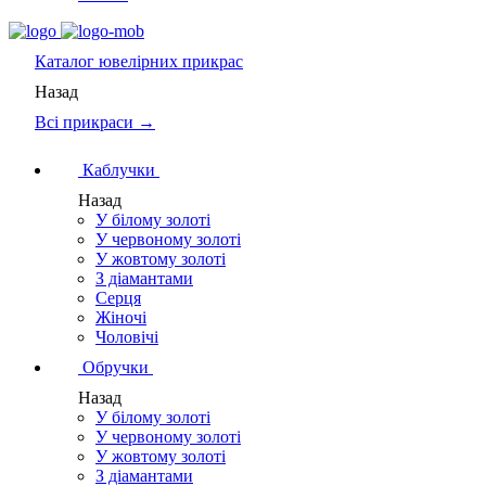
Каталог
ювелірних прикрас
Назад
Всі прикраси →
Каблучки
Назад
У білому золоті
У червоному золоті
У жовтому золоті
З діамантами
Серця
Жіночі
Чоловічі
Обручки
Назад
У білому золоті
У червоному золоті
У жовтому золоті
З діамантами