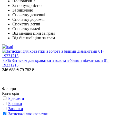
По новизні ↑
За популярністю
За знижкою
Спочатку дешевші
Спочатку дорожчі
Спочатку легші
Спочатку важчі
Від меншої ціни за грам
Від більшої ціни за грам
-68%
Затискач для краватки з золота з білими діамантами 01-
19231213
246 688 ₴
79 782 ₴
Фільтри
Категорія
Браслети
Брошки
Запонки
Затискачі для краватки