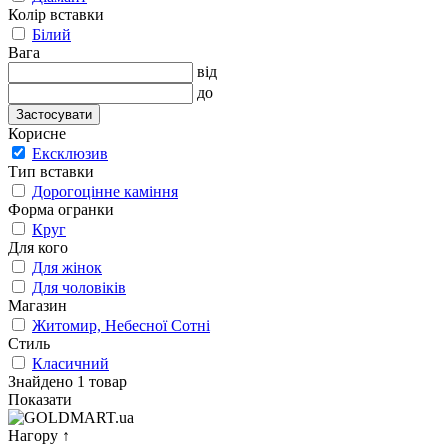
Колір вставки
Білий
Вага
від
до
Застосувати
Корисне
Ексклюзив
Тип вставки
Дорогоцінне каміння
Форма огранки
Круг
Для кого
Для жінок
Для чоловіків
Магазин
Житомир, Небесної Сотні
Стиль
Класичний
Знайдено 1 товар
Показати
Нагору
↑