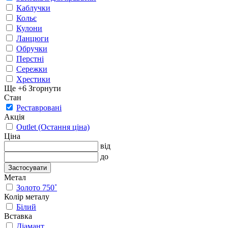
Каблучки
Кольє
Кулони
Ланцюги
Обручки
Перстні
Сережки
Хрестики
Ще +6
Згорнути
Стан
Реставровані
Акція
Outlet (Остання ціна)
Ціна
від
до
Застосувати
Метал
Золото 750˚
Колір металу
Білий
Вставка
Діамант