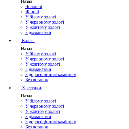
Назад
Чоловічі
Жіночі
У білому золоті
У червоному золоті
У жовтому золоті
З діамантами
Кольє
Назад
У білому золоті
У червоному золоті
У жовтому золоті
З діамантами
З дорогоцінним камінням
Без вставок
Хрестики
Назад
У білому золоті
У червоному золоті
У жовтому золоті
З діамантами
З дорогоцінним камінням
Без вставок