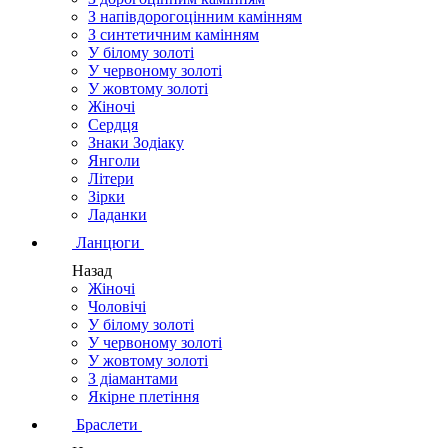
З напівдорогоцінним камінням
З синтетичним камінням
У білому золоті
У червоному золоті
У жовтому золоті
Жіночі
Сердця
Знаки Зодіаку
Янголи
Літери
Зірки
Ладанки
Ланцюги
Назад
Жіночі
Чоловічі
У білому золоті
У червоному золоті
У жовтому золоті
З діамантами
Якірне плетіння
Браслети