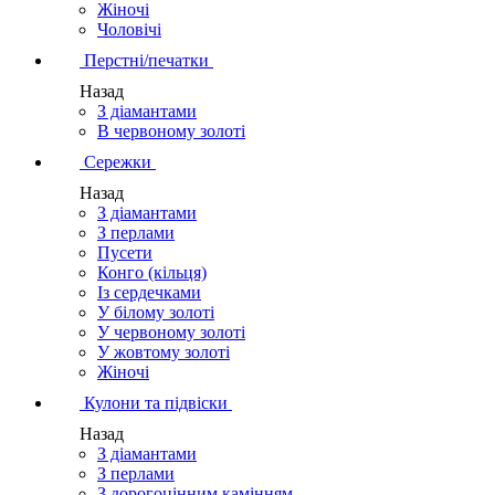
Жіночі
Чоловічі
Перстні/печатки
Назад
З діамантами
В червоному золоті
Сережки
Назад
З діамантами
З перлами
Пусети
Конго (кільця)
Із сердечками
У білому золоті
У червоному золоті
У жовтому золоті
Жіночі
Кулони та підвіски
Назад
З діамантами
З перлами
З дорогоцінним камінням