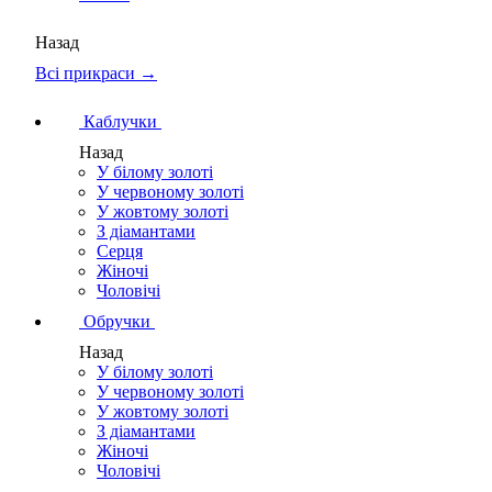
Назад
Всі прикраси →
Каблучки
Назад
У білому золоті
У червоному золоті
У жовтому золоті
З діамантами
Серця
Жіночі
Чоловічі
Обручки
Назад
У білому золоті
У червоному золоті
У жовтому золоті
З діамантами
Жіночі
Чоловічі