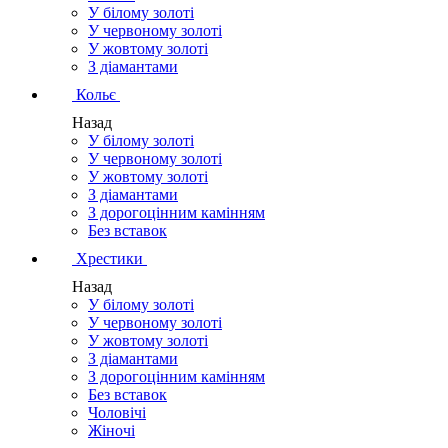
У білому золоті
У червоному золоті
У жовтому золоті
З діамантами
Кольє
Назад
У білому золоті
У червоному золоті
У жовтому золоті
З діамантами
З дорогоцінним камінням
Без вставок
Хрестики
Назад
У білому золоті
У червоному золоті
У жовтому золоті
З діамантами
З дорогоцінним камінням
Без вставок
Чоловічі
Жіночі