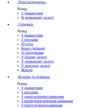
Перстні/печатки
Назад
З діамантами
В червоному золоті
Сережки
Назад
З діамантами
З перлами
Пусети
Конго (кільця)
Із сердечками
У білому золоті
У червоному золоті
У жовтому золоті
Жіночі
Кулони та підвіски
Назад
З діамантами
З перлами
З дорогоцінним камінням
З напівдорогоцінним камінням
З синтетичним камінням