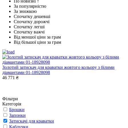
По новизні ↑
За популярністю
За знижкою
Спочатку дешевші
Спочатку дорожчі
Спочатку легші
Спочатку важчі
Від меншої ціни за грам
Від більшої ціни за грам
Золотий затискач для краватки жовтого кольору з білими
діамантами 01-18928098
46 771 ₴
Фільтри
Категорія
Брошки
Запонки
Затискачі для краватки
Каблучки