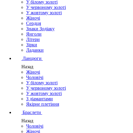
У білому золоті
У червоному золоті
У жовтому золоті
Жіночі
Сердця
Знаки Зодіаку
Янголи
Літери
Зірки
Ладанки
Ланцюги
Назад
Жіночі
Чоловічі
У білому золоті
У червоному золоті
У жовтому золоті
З діамантами
Якірне плетіння
Браслети
Назад
Чоловічі
Жіночі