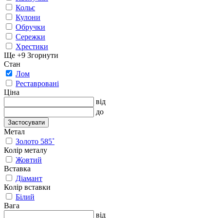
Кольє
Кулони
Обручки
Сережки
Хрестики
Ще +9
Згорнути
Стан
Лом
Реставровані
Ціна
від
до
Застосувати
Метал
Золото 585˚
Колір металу
Жовтий
Вставка
Діамант
Колір вставки
Білий
Вага
від