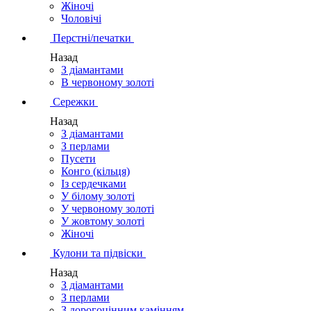
Жіночі
Чоловічі
Перстні/печатки
Назад
З діамантами
В червоному золоті
Сережки
Назад
З діамантами
З перлами
Пусети
Конго (кільця)
Із сердечками
У білому золоті
У червоному золоті
У жовтому золоті
Жіночі
Кулони та підвіски
Назад
З діамантами
З перлами
З дорогоцінним камінням