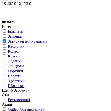
18 207 ₴
15 173 ₴
Фільтри
Категорія
Браслети
Запонки
Затискачі для краватки
Каблучки
Кольє
Кулони
Ладанки
Ланцюги
Обручки
Перстні
Хрестики
Шпильки
Ще +6
Згорнути
Стан
Реставровані
Акція
Outlet (Остання ціна)