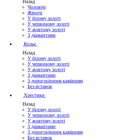
Назад
Чоловічі
Жіночі
У білому золоті
У червоному золоті
У жовтому золоті
З діамантами
Кольє
Назад
У білому золоті
У червоному золоті
У жовтому золоті
З діамантами
З дорогоцінним камінням
Без вставок
Хрестики
Назад
У білому золоті
У червоному золоті
У жовтому золоті
З діамантами
З дорогоцінним камінням
Без вставок