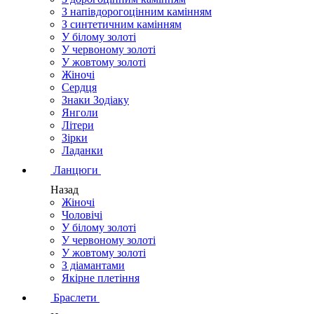
З напівдорогоцінним камінням
З синтетичним камінням
У білому золоті
У червоному золоті
У жовтому золоті
Жіночі
Сердця
Знаки Зодіаку
Янголи
Літери
Зірки
Ладанки
Ланцюги
Назад
Жіночі
Чоловічі
У білому золоті
У червоному золоті
У жовтому золоті
З діамантами
Якірне плетіння
Браслети