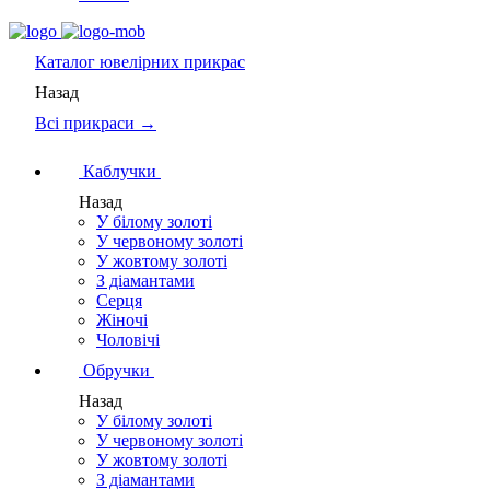
Каталог
ювелірних прикрас
Назад
Всі прикраси →
Каблучки
Назад
У білому золоті
У червоному золоті
У жовтому золоті
З діамантами
Серця
Жіночі
Чоловічі
Обручки
Назад
У білому золоті
У червоному золоті
У жовтому золоті
З діамантами