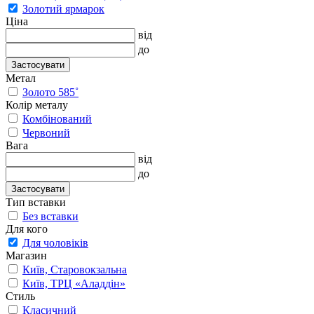
Золотий ярмарок
Ціна
від
до
Застосувати
Метал
Золото 585˚
Колір металу
Комбінований
Червоний
Вага
від
до
Застосувати
Тип вставки
Без вставки
Для кого
Для чоловіків
Магазин
Київ, Старовокзальна
Київ, ТРЦ «Аладдін»
Стиль
Класичний