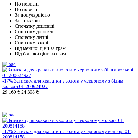
По новизні ↓
По новизні ↑
За популярністю
За знижкою
Спочатку дешевші
Спочатку дорожчі
Спочатку легші
Спочатку важчі
Від меншої ціни за грам
Від більшої ціни за грам
-17%
Затискач для краватки з золота у червоному з білим
кольорі 01-200624927
29 169 ₴
24 308 ₴
-17%
Затискач для краватки з золота у червоному кольорі 01-
200814158