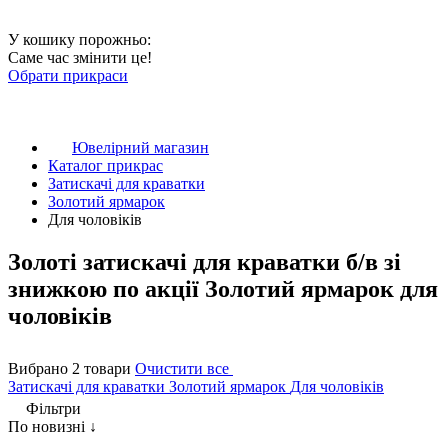
У кошику порожньо:
Саме час змінити це!
Обрати прикраси
Ювелірний магазин
Каталог прикрас
Затискачі для краватки
Золотий ярмарок
Для чоловіків
Золоті затискачі для краватки б/в зі
знижкою по акції Золотий ярмарок для
чоловіків
Вибрано 2 товари
Очистити все
Затискачі для краватки
Золотий ярмарок
Для чоловіків
Фільтри
По новизні ↓