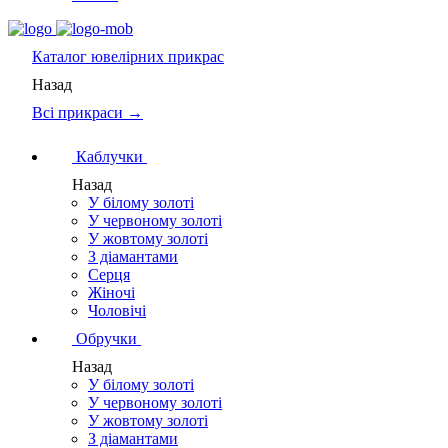
Каталог
ювелірних прикрас
Назад
Всі прикраси →
Каблучки
Назад
У білому золоті
У червоному золоті
У жовтому золоті
З діамантами
Серця
Жіночі
Чоловічі
Обручки
Назад
У білому золоті
У червоному золоті
У жовтому золоті
З діамантами