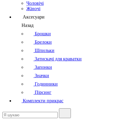
Чоловічі
Жіночі
Аксесуари
Назад
Брошки
Брелоки
Шпильки
Затискачі для краватки
Запонки
Значки
Годинники
Пірсинг
Комплекти прикрас