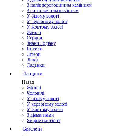
З напівдорогоцінним камінням
З синтетичним камінням
У білому золоті
У червоному золоті
У жовтому золоті
Жіночі
Сердця
Знаки Зодіаку
Янголи
Літери
Зірки
Ладанки
Ланцюги
Назад
Жіночі
Чоловічі
У білому золоті
У червоному золоті
У жовтому золоті
З діамантами
Якірне плетіння
Браслети