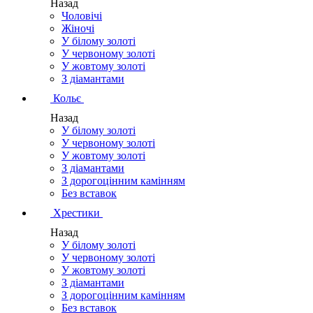
Назад
Чоловічі
Жіночі
У білому золоті
У червоному золоті
У жовтому золоті
З діамантами
Кольє
Назад
У білому золоті
У червоному золоті
У жовтому золоті
З діамантами
З дорогоцінним камінням
Без вставок
Хрестики
Назад
У білому золоті
У червоному золоті
У жовтому золоті
З діамантами
З дорогоцінним камінням
Без вставок