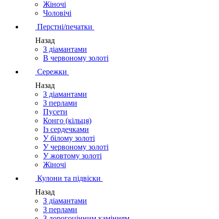
Жіночі
Чоловічі
Перстні/печатки
Назад
З діамантами
В червоному золоті
Сережки
Назад
З діамантами
З перлами
Пусети
Конго (кільця)
Із сердечками
У білому золоті
У червоному золоті
У жовтому золоті
Жіночі
Кулони та підвіски
Назад
З діамантами
З перлами
З дорогоцінним камінням