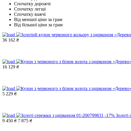
Спочатку дорожчі
Спочатку легші
Спочатку важчі
Від меншої ціни за грам
Від більшої ціни за грам
36 162 ₴
16 129 ₴
5 229 ₴
-17%
Золоті
9 450 ₴
7 875 ₴