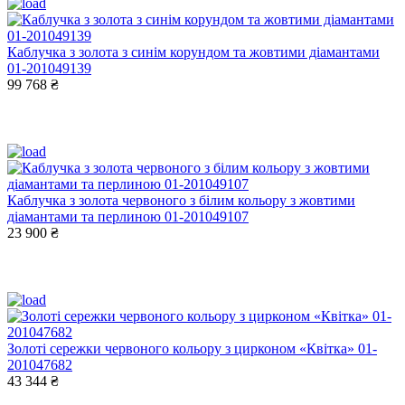
Каблучка з золота з синім корундом та жовтими діамантами
01-201049139
99 768 ₴
Каблучка з золота червоного з білим кольору з жовтими
діамантами та перлиною 01-201049107
23 900 ₴
Золоті сережки червоного кольору з цирконом «Квітка» 01-
201047682
43 344 ₴