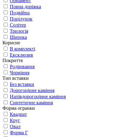
Орнамент
Повна доріжка
Подвійна
Поцілунок
Солітер
Трилогія
Широка
Корисне
В комплекті
Ексклюзив
Покриття
Родіювання
Чорніння
Тип вставки
Без вставки
Дорогоцінне каміння
Напівдорогоцінне каміння
Синтетичне каміння
Форма огранки
Квадрат
Круг
Овал
Форма Г