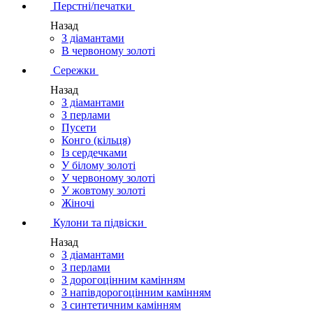
Перстні/печатки
Назад
З діамантами
В червоному золоті
Сережки
Назад
З діамантами
З перлами
Пусети
Конго (кільця)
Із сердечками
У білому золоті
У червоному золоті
У жовтому золоті
Жіночі
Кулони та підвіски
Назад
З діамантами
З перлами
З дорогоцінним камінням
З напівдорогоцінним камінням
З синтетичним камінням