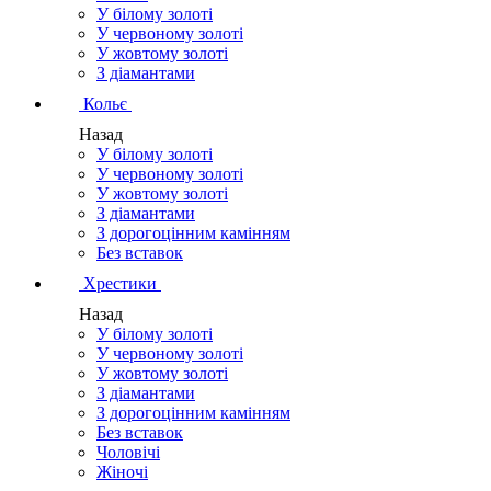
У білому золоті
У червоному золоті
У жовтому золоті
З діамантами
Кольє
Назад
У білому золоті
У червоному золоті
У жовтому золоті
З діамантами
З дорогоцінним камінням
Без вставок
Хрестики
Назад
У білому золоті
У червоному золоті
У жовтому золоті
З діамантами
З дорогоцінним камінням
Без вставок
Чоловічі
Жіночі