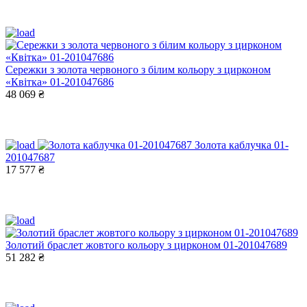
Сережки з золота червоного з білим кольору з цирконом
«Квітка» 01-201047686
48 069 ₴
Золота каблучка 01-
201047687
17 577 ₴
Золотий браслет жовтого кольору з цирконом 01-201047689
51 282 ₴