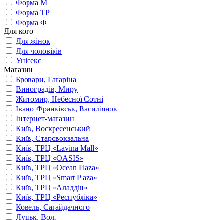
Форма М
Форма ТР
Форма Ф
Для кого
Для жінок
Для чоловіків
Унісекс
Магазин
Бровари, Гагаріна
Виноградів, Миру
Житомир, Небесної Сотні
Івано-Франківськ, Василіянок
Інтернет-магазин
Київ, Воскресенський
Київ, Старовокзальна
Київ, ТРЦ «Lavina Mall»
Київ, ТРЦ «OASIS»
Київ, ТРЦ «Ocean Plaza»
Київ, ТРЦ «Smart Plaza»
Київ, ТРЦ «Аладдін»
Київ, ТРЦ «Республіка»
Ковель, Сагайдачного
Луцьк, Волі