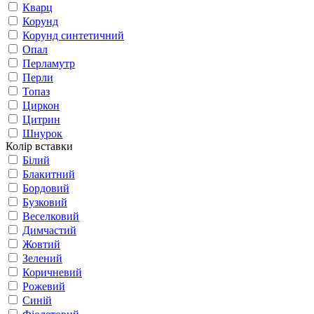
Кварц
Корунд
Корунд синтетичний
Опал
Перламутр
Перли
Топаз
Циркон
Цитрин
Шнурок
Колір вставки
Білий
Блакитний
Бордовий
Бузковий
Веселковий
Димчастий
Жовтий
Зелений
Коричневий
Рожевий
Синій