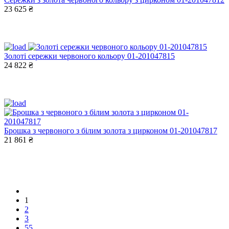
23 625 ₴
Золоті сережки червоного кольору 01-201047815
24 822 ₴
Брошка з червоного з білим золота з цирконом 01-201047817
21 861 ₴
1
2
3
55