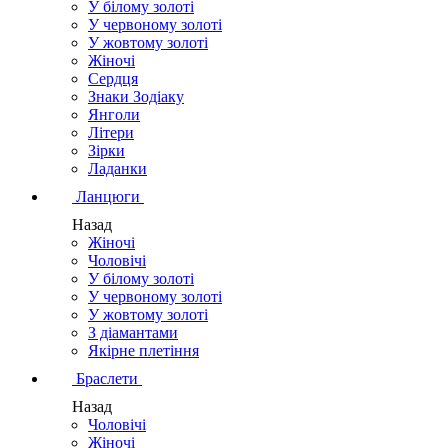
У білому золоті
У червоному золоті
У жовтому золоті
Жіночі
Сердця
Знаки Зодіаку
Янголи
Літери
Зірки
Ладанки
Ланцюги
Назад
Жіночі
Чоловічі
У білому золоті
У червоному золоті
У жовтому золоті
З діамантами
Якірне плетіння
Браслети
Назад
Чоловічі
Жіночі