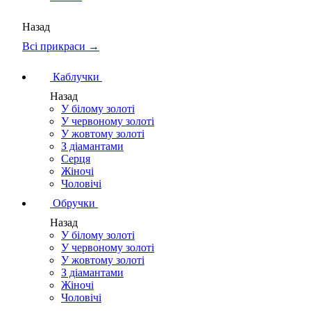
Назад
Всі прикраси →
Каблучки
Назад
У білому золоті
У червоному золоті
У жовтому золоті
З діамантами
Серця
Жіночі
Чоловічі
Обручки
Назад
У білому золоті
У червоному золоті
У жовтому золоті
З діамантами
Жіночі
Чоловічі