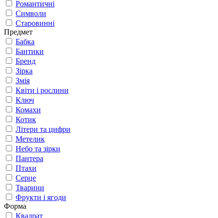
Романтичні
Символи
Старовинні
Предмет
Бабка
Бантики
Бренд
Зірка
Змія
Квіти і рослини
Ключ
Комахи
Котик
Літери та цифри
Метелик
Небо та зірки
Пантера
Птахи
Серце
Тварини
Фрукти і ягоди
Форма
Квадрат