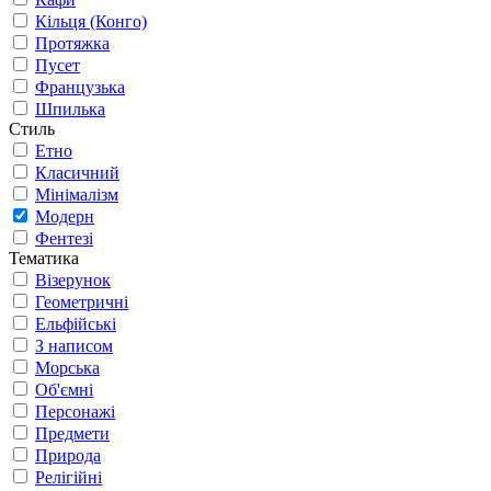
Кільця (Конго)
Протяжка
Пусет
Французька
Шпилька
Стиль
Етно
Класичний
Мінімалізм
Модерн
Фентезі
Тематика
Візерунок
Геометричні
Ельфійські
З написом
Морська
Об'ємні
Персонажі
Предмети
Природа
Релігійні