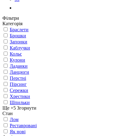
Фільтри
Категорія
Браслети
Брошки
Запонки
Каблучки
Кольє
Кулони
Ладанки
Ланцюги
Перстні
Пірсинг
Сережки
Хрестики
Шпильки
Ще +5
Згорнути
Стан
Лом
Реставровані
Як нові