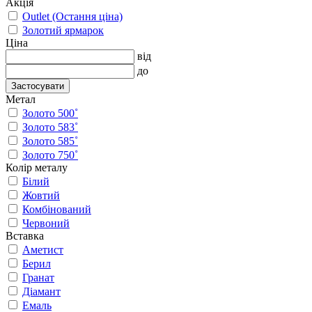
Акція
Outlet (Остання ціна)
Золотий ярмарок
Ціна
від
до
Застосувати
Метал
Золото 500˚
Золото 583˚
Золото 585˚
Золото 750˚
Колір металу
Білий
Жовтий
Комбінований
Червоний
Вставка
Аметист
Берил
Гранат
Діамант
Емаль