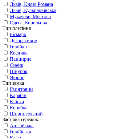
Львів, Князя Романа
Львів, Кульпарківська
Мукачеве, Мостова
Одеса, Корольова
Тип плетіння
Бісмарк
Декоративне
Італійка
Косичка
Панцирне
Снейк
Шнурок
Якірне
Тип замка
Гвинтовий
Карабін
Кліпса
Коробка
Шпрингельний
Застібка сережок
Англійська
Італійська
Кафи