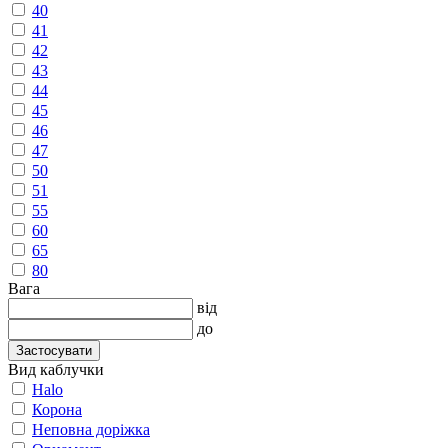
40
41
42
43
44
45
46
47
50
51
55
60
65
80
Вага
від
до
Застосувати
Вид каблучки
Halo
Корона
Неповна доріжка