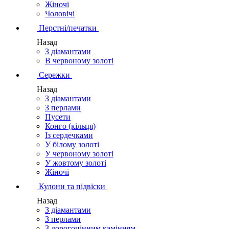
Жіночі
Чоловічі
Перстні/печатки
Назад
З діамантами
В червоному золоті
Сережки
Назад
З діамантами
З перлами
Пусети
Конго (кільця)
Із сердечками
У білому золоті
У червоному золоті
У жовтому золоті
Жіночі
Кулони та підвіски
Назад
З діамантами
З перлами
З дорогоцінним камінням