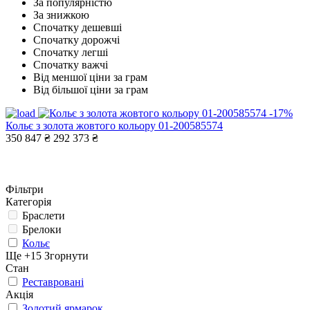
За популярністю
За знижкою
Спочатку дешевші
Спочатку дорожчі
Спочатку легші
Спочатку важчі
Від меншої ціни за грам
Від більшої ціни за грам
-17%
Кольє з золота жовтого кольору 01-200585574
350 847 ₴
292 373 ₴
Фільтри
Категорія
Браслети
Брелоки
Кольє
Ще +15
Згорнути
Стан
Реставровані
Акція
Золотий ярмарок