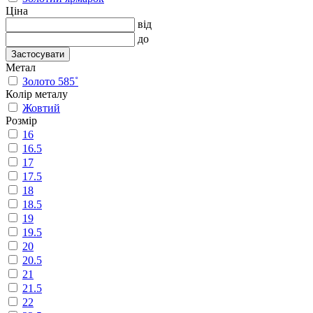
Ціна
від
до
Застосувати
Метал
Золото 585˚
Колір металу
Жовтий
Розмір
16
16.5
17
17.5
18
18.5
19
19.5
20
20.5
21
21.5
22