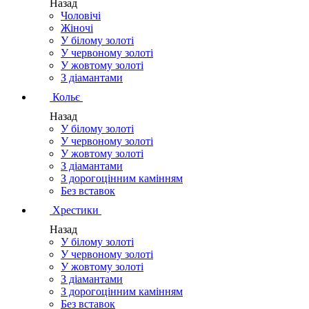
Назад
Чоловічі
Жіночі
У білому золоті
У червоному золоті
У жовтому золоті
З діамантами
Кольє
Назад
У білому золоті
У червоному золоті
У жовтому золоті
З діамантами
З дорогоцінним камінням
Без вставок
Хрестики
Назад
У білому золоті
У червоному золоті
У жовтому золоті
З діамантами
З дорогоцінним камінням
Без вставок