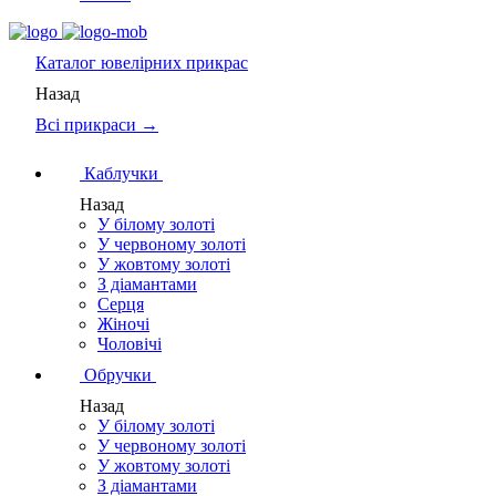
Каталог
ювелірних прикрас
Назад
Всі прикраси →
Каблучки
Назад
У білому золоті
У червоному золоті
У жовтому золоті
З діамантами
Серця
Жіночі
Чоловічі
Обручки
Назад
У білому золоті
У червоному золоті
У жовтому золоті
З діамантами