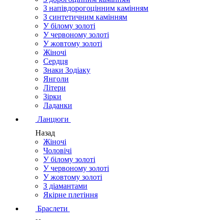
З напівдорогоцінним камінням
З синтетичним камінням
У білому золоті
У червоному золоті
У жовтому золоті
Жіночі
Сердця
Знаки Зодіаку
Янголи
Літери
Зірки
Ладанки
Ланцюги
Назад
Жіночі
Чоловічі
У білому золоті
У червоному золоті
У жовтому золоті
З діамантами
Якірне плетіння
Браслети