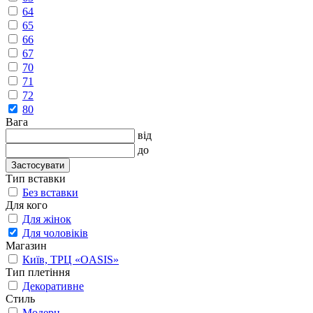
64
65
66
67
70
71
72
80
Вага
від
до
Застосувати
Тип вставки
Без вставки
Для кого
Для жінок
Для чоловіків
Магазин
Київ, ТРЦ «OASIS»
Тип плетіння
Декоративне
Стиль
Модерн