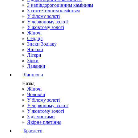
З напівдорогоцінним камінням
З синтетичним камінням
У білому золоті
У червоному золоті
У жовтому золоті
Жіночі
Сердця
Знаки Зодіаку
Янголи
Літери
Зірки
Ладанки
Ланцюги
Назад
Жіночі
Чоловічі
У білому золоті
У червоному золоті
У жовтому золоті
З діамантами
Якірне плетіння
Браслети