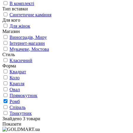
В комплекті
Тип вставки
Синтетичне каміння
Для кого
Для жінок
Магазин
Виноградів, Миру
Інтернет-магазин
Мукачеве, Мостова
Стиль
Класичний
Форма
Квадрат
Коло
Крапля
Овал
Прямокутник
Ромб
Спіраль
Трикутник
Знайдено 3 товари
Показати