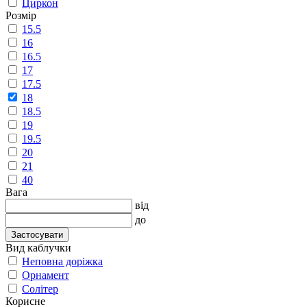
Циркон
Розмір
15.5
16
16.5
17
17.5
18
18.5
19
19.5
20
21
40
Вага
від
до
Застосувати
Вид каблучки
Неповна доріжка
Орнамент
Солітер
Корисне