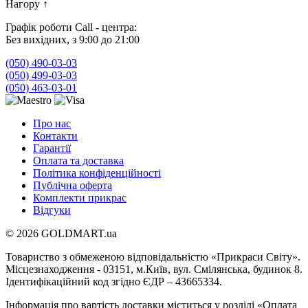
Нагору
↑
Графік роботи Call - центра:
Без вихідних, з 9:00 до 21:00
(050) 490-03-03
(050) 499-03-03
(050) 463-03-01
Про нас
Контакти
Гарантії
Оплата та доставка
Політика конфіденційності
Публічна оферта
Комплекти прикрас
Відгуки
© 2026 GOLDMART.ua
Товариство з обмеженою відповідальністю «Прикраси Світу».
Місцезнаходження - 03151, м.Київ, вул. Смілянська, будинок 8.
Ідентифікаційний код згідно ЄДР – 43665334.
Інформація про вартість доставки міститься у розділі «Оплата