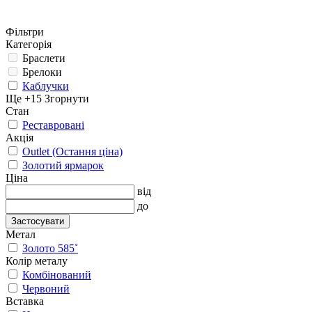
Фільтри
Категорія
Браслети
Брелоки
Каблучки
Ще +15
Згорнути
Стан
Реставровані
Акція
Outlet (Остання ціна)
Золотий ярмарок
Ціна
від
до
Застосувати
Метал
Золото 585˚
Колір металу
Комбінований
Червоний
Вставка