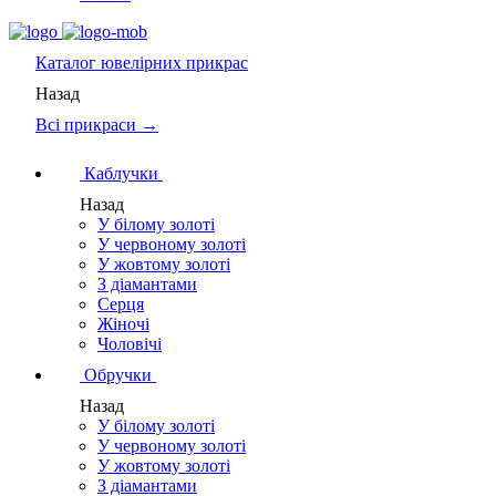
Каталог
ювелірних прикрас
Назад
Всі прикраси →
Каблучки
Назад
У білому золоті
У червоному золоті
У жовтому золоті
З діамантами
Серця
Жіночі
Чоловічі
Обручки
Назад
У білому золоті
У червоному золоті
У жовтому золоті
З діамантами