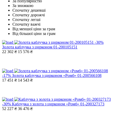
За популярністю
За знижкою
Спочатку дешевші
Спочатку дорожчі
Спочатку легші
Спочатку важчі
Від меншої ціни за грам
Від більшої ціни за грам
-30%
Золота каблучка з цирконом 01-200105151
22 302 ₴
15 576 ₴
-17%
Золота каблучка з цирконом «Ромб» 01-200566108
17 451 ₴
14 543 ₴
-30%
Каблучка з золота з цирконом «Ромб» 01-200327173
52 227 ₴
36 476 ₴