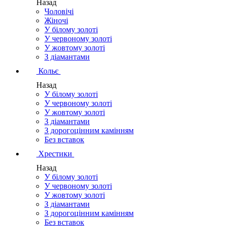
Назад
Чоловічі
Жіночі
У білому золоті
У червоному золоті
У жовтому золоті
З діамантами
Кольє
Назад
У білому золоті
У червоному золоті
У жовтому золоті
З діамантами
З дорогоцінним камінням
Без вставок
Хрестики
Назад
У білому золоті
У червоному золоті
У жовтому золоті
З діамантами
З дорогоцінним камінням
Без вставок