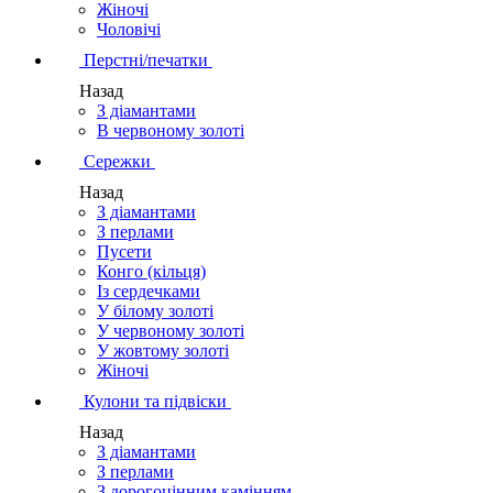
Жіночі
Чоловічі
Перстні/печатки
Назад
З діамантами
В червоному золоті
Сережки
Назад
З діамантами
З перлами
Пусети
Конго (кільця)
Із сердечками
У білому золоті
У червоному золоті
У жовтому золоті
Жіночі
Кулони та підвіски
Назад
З діамантами
З перлами
З дорогоцінним камінням