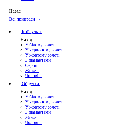
Назад
Всі прикраси →
Каблучки
Назад
У білому золоті
У червоному золоті
У жовтому золоті
З діамантами
Серця
Жіночі
Чоловічі
Обручки
Назад
У білому золоті
У червоному золоті
У жовтому золоті
З діамантами
Жіночі
Чоловічі