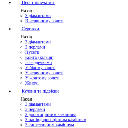
Перстні/печатки
Назад
З діамантами
В червоному золоті
Сережки
Назад
З діамантами
З перлами
Пусети
Конго (кільця)
Із сердечками
У білому золоті
У червоному золоті
У жовтому золоті
Жіночі
Кулони та підвіски
Назад
З діамантами
З перлами
З дорогоцінним камінням
З напівдорогоцінним камінням
З синтетичним камінням