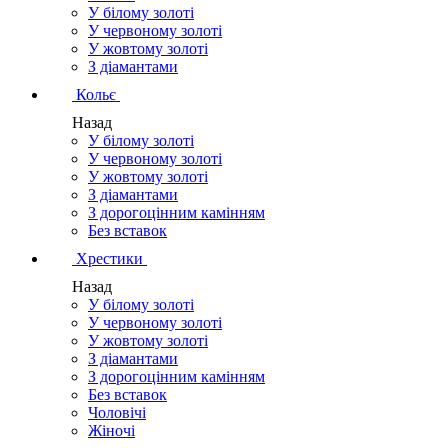
У білому золоті
У червоному золоті
У жовтому золоті
З діамантами
Кольє
Назад
У білому золоті
У червоному золоті
У жовтому золоті
З діамантами
З дорогоцінним камінням
Без вставок
Хрестики
Назад
У білому золоті
У червоному золоті
У жовтому золоті
З діамантами
З дорогоцінним камінням
Без вставок
Чоловічі
Жіночі