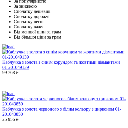
За популярністю
За знижкою
Спочатку дешевші
Спочатку дорожчі
Спочатку легші
Спочатку важчі
Від меншої ціни за грам
Від більшої ціни за грам
Каблучка з золота з синім корундом та жовтими діамантами
01-201049139
99 768 ₴
Каблучка з золота червоного з білим кольору з цирконом 01-
201043850
25 956 ₴