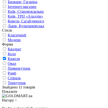
Бровари, Гагаріна
Інтернет-магазин
Київ, Старовокзальна
Київ, ТРЦ «Аладдін»
Ковель, Сагайдачного
Львів, Кульпарківська
Стиль
Класичний
Модерн
Форма
Квадрат
Коло
Крапля
Овал
Прямокутник
Ромб
Спіраль
Трикутник
Знайдено 11 товарів
Показати
Нагору
↑