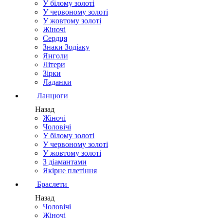
У білому золоті
У червоному золоті
У жовтому золоті
Жіночі
Сердця
Знаки Зодіаку
Янголи
Літери
Зірки
Ладанки
Ланцюги
Назад
Жіночі
Чоловічі
У білому золоті
У червоному золоті
У жовтому золоті
З діамантами
Якірне плетіння
Браслети
Назад
Чоловічі
Жіночі