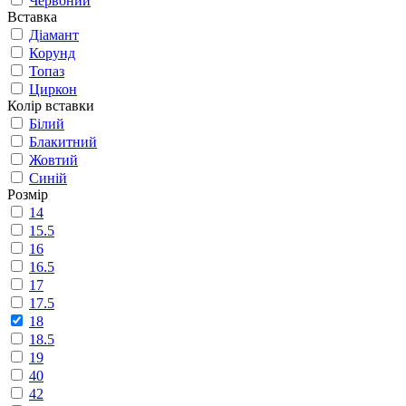
Червоний
Вставка
Діамант
Корунд
Топаз
Циркон
Колір вставки
Білий
Блакитний
Жовтий
Синій
Розмір
14
15.5
16
16.5
17
17.5
18
18.5
19
40
42