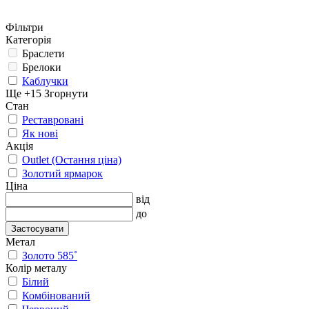
Фільтри
Категорія
Браслети
Брелоки
Каблучки
Ще +15
Згорнути
Стан
Реставровані
Як нові
Акція
Outlet (Остання ціна)
Золотий ярмарок
Ціна
від
до
Застосувати
Метал
Золото 585˚
Колір металу
Білий
Комбінований