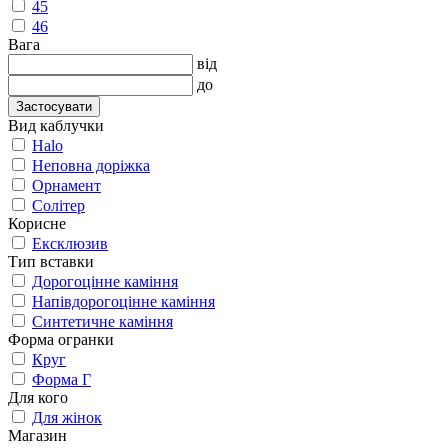
45
46
Вага
від
до
Застосувати
Вид каблучки
Halo
Неповна доріжка
Орнамент
Солітер
Корисне
Ексклюзив
Тип вставки
Дорогоцінне каміння
Напівдорогоцінне каміння
Синтетичне каміння
Форма огранки
Круг
Форма Г
Для кого
Для жінок
Магазин