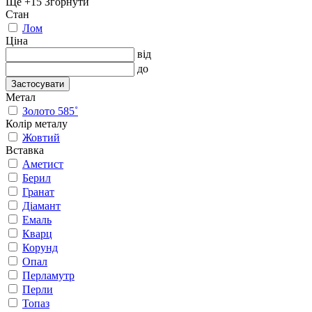
Ще +15
Згорнути
Стан
Лом
Ціна
від
до
Застосувати
Метал
Золото 585˚
Колір металу
Жовтий
Вставка
Аметист
Берил
Гранат
Діамант
Емаль
Кварц
Корунд
Опал
Перламутр
Перли
Топаз