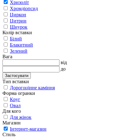
Хризоліт
Хромдіопсид
Циркон
Цитрин
Шнурок
Колір вставки
Білий
Блакитний
Зелений
Вага
від
до
Застосувати
Тип вставки
Дорогоцінне каміння
Форма огранки
Круг
Овал
Для кого
Для жінок
Магазин
Інтернет-магазин
Стиль