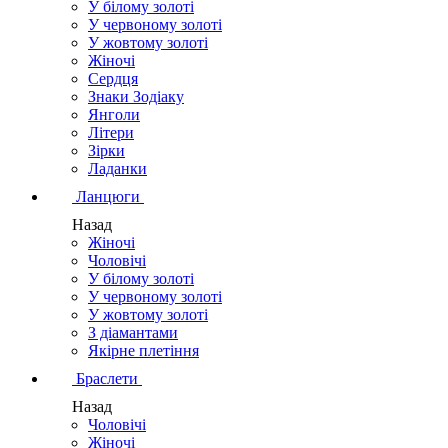
У білому золоті
У червоному золоті
У жовтому золоті
Жіночі
Сердця
Знаки Зодіаку
Янголи
Літери
Зірки
Ладанки
Ланцюги
Назад
Жіночі
Чоловічі
У білому золоті
У червоному золоті
У жовтому золоті
З діамантами
Якірне плетіння
Браслети
Назад
Чоловічі
Жіночі