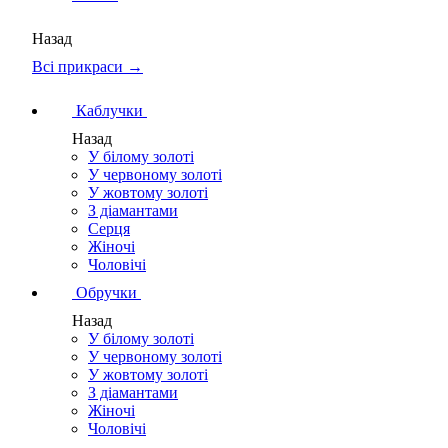
Назад
Всі прикраси →
Каблучки
Назад
У білому золоті
У червоному золоті
У жовтому золоті
З діамантами
Серця
Жіночі
Чоловічі
Обручки
Назад
У білому золоті
У червоному золоті
У жовтому золоті
З діамантами
Жіночі
Чоловічі