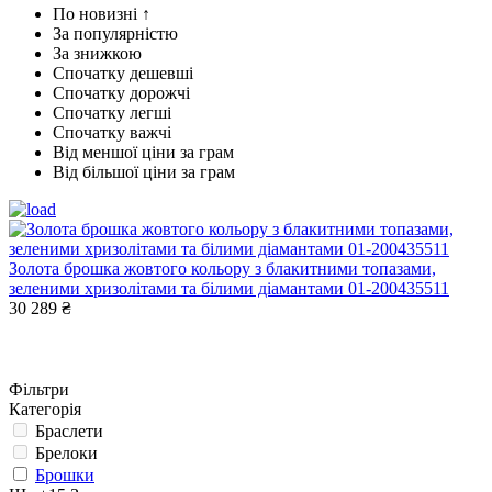
По новизні ↑
За популярністю
За знижкою
Спочатку дешевші
Спочатку дорожчі
Спочатку легші
Спочатку важчі
Від меншої ціни за грам
Від більшої ціни за грам
Золота брошка жовтого кольору з блакитними топазами,
зеленими хризолітами та білими діамантами 01-200435511
30 289 ₴
Фільтри
Категорія
Браслети
Брелоки
Брошки