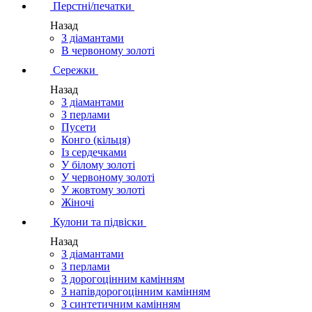
Перстні/печатки
Назад
З діамантами
В червоному золоті
Сережки
Назад
З діамантами
З перлами
Пусети
Конго (кільця)
Із сердечками
У білому золоті
У червоному золоті
У жовтому золоті
Жіночі
Кулони та підвіски
Назад
З діамантами
З перлами
З дорогоцінним камінням
З напівдорогоцінним камінням
З синтетичним камінням