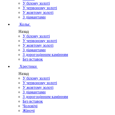
У білому золоті
У червоному золоті
У жовтому золоті
З діамантами
Кольє
Назад
У білому золоті
У червоному золоті
У жовтому золоті
З діамантами
З дорогоцінним камінням
Без вставок
Хрестики
Назад
У білому золоті
У червоному золоті
У жовтому золоті
З діамантами
З дорогоцінним камінням
Без вставок
Чоловічі
Жіночі