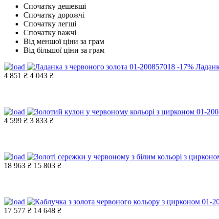
Спочатку дешевші
Спочатку дорожчі
Спочатку легші
Спочатку важчі
Від меншої ціни за грам
Від більшої ціни за грам
-17%
Ладанк
4 851 ₴
4 043 ₴
4 599 ₴
3 833 ₴
18 963 ₴
15 803 ₴
17 577 ₴
14 648 ₴