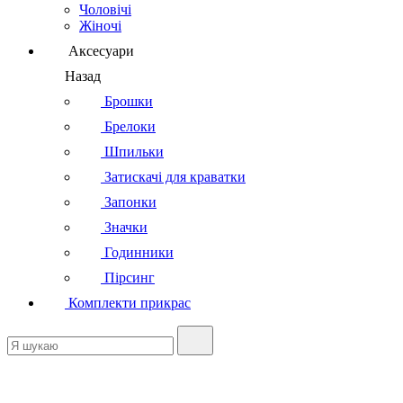
Чоловічі
Жіночі
Аксесуари
Назад
Брошки
Брелоки
Шпильки
Затискачі для краватки
Запонки
Значки
Годинники
Пірсинг
Комплекти прикрас