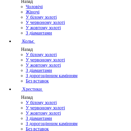
Назад
Чоловічі
Жіночі
У білому золоті
У червоному золоті
У жовтому золоті
З діамантами
Кольє
Назад
У білому золоті
У червоному золоті
У жовтому золоті
З діамантами
З дорогоцінним камінням
Без вставок
Хрестики
Назад
У білому золоті
У червоному золоті
У жовтому золоті
З діамантами
З дорогоцінним камінням
Без вставок