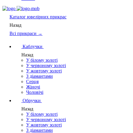
Каталог
ювелірних прикрас
Назад
Всі прикраси →
Каблучки
Назад
У білому золоті
У червоному золоті
У жовтому золоті
З діамантами
Серця
Жіночі
Чоловічі
Обручки
Назад
У білому золоті
У червоному золоті
У жовтому золоті
З діамантами