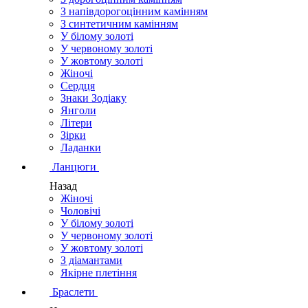
З напівдорогоцінним камінням
З синтетичним камінням
У білому золоті
У червоному золоті
У жовтому золоті
Жіночі
Сердця
Знаки Зодіаку
Янголи
Літери
Зірки
Ладанки
Ланцюги
Назад
Жіночі
Чоловічі
У білому золоті
У червоному золоті
У жовтому золоті
З діамантами
Якірне плетіння
Браслети