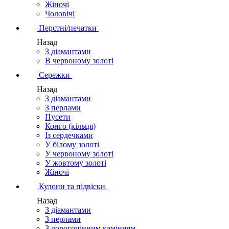
Жіночі
Чоловічі
Перстні/печатки
Назад
З діамантами
В червоному золоті
Сережки
Назад
З діамантами
З перлами
Пусети
Конго (кільця)
Із сердечками
У білому золоті
У червоному золоті
У жовтому золоті
Жіночі
Кулони та підвіски
Назад
З діамантами
З перлами
З дорогоцінним камінням