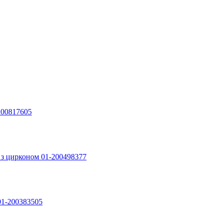
200817605
і з цирконом 01-200498377
01-200383505