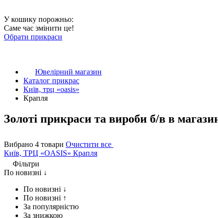
У кошику порожньо:
Саме час змінити це!
Обрати прикраси
Ювелірний магазин
Каталог прикрас
Київ, трц «oasis»
Крапля
Золоті прикраси та вироби б/в в магаз
Вибрано 4 товари
Очистити все
Київ, ТРЦ «OASIS»
Крапля
Фільтри
По новизні ↓
По новизні ↓
По новизні ↑
За популярністю
За знижкою