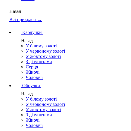
Назад
Всі прикраси →
Каблучки
Назад
У білому золоті
У червоному золоті
У жовтому золоті
З діамантами
Серця
Жіночі
Чоловічі
Обручки
Назад
У білому золоті
У червоному золоті
У жовтому золоті
З діамантами
Жіночі
Чоловічі