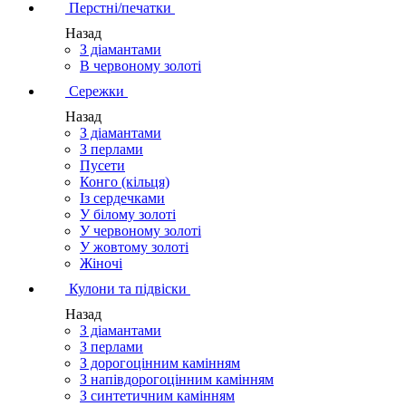
Перстні/печатки
Назад
З діамантами
В червоному золоті
Сережки
Назад
З діамантами
З перлами
Пусети
Конго (кільця)
Із сердечками
У білому золоті
У червоному золоті
У жовтому золоті
Жіночі
Кулони та підвіски
Назад
З діамантами
З перлами
З дорогоцінним камінням
З напівдорогоцінним камінням
З синтетичним камінням