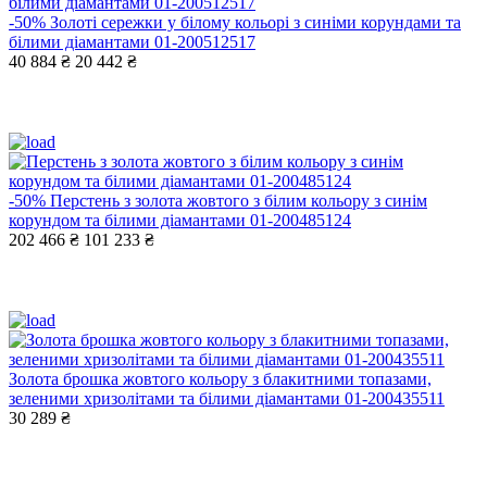
-50%
Золоті сережки у білому кольорі з синіми корундами та
білими діамантами 01-200512517
40 884 ₴
20 442 ₴
-50%
Перстень з золота жовтого з білим кольору з синім
корундом та білими діамантами 01-200485124
202 466 ₴
101 233 ₴
Золота брошка жовтого кольору з блакитними топазами,
зеленими хризолітами та білими діамантами 01-200435511
30 289 ₴