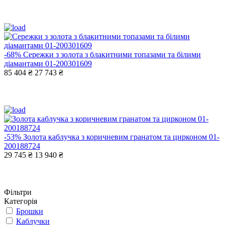
-68%
Сережки з золота з блакитними топазами та білими
діамантами 01-200301609
85 404 ₴
27 743 ₴
-53%
Золота каблучка з коричневим гранатом та цирконом 01-
200188724
29 745 ₴
13 940 ₴
Фільтри
Категорія
Брошки
Каблучки