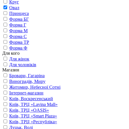
Круг
Овал
Принцеса
Форма БГ
Форма Г
Форма М
Форма С
Форма ТР
Форма Ф
Для кого
Для жінок
Для чоловіків
Магазин
Бровари, Гагаріна
Виноградів, Миру
Житомир, Небесної Сотні
Інтернет-магазин
Київ, Воскресенський
Київ, ТРЦ «Lavina Mall»
Київ, ТРЦ «OASIS»
Київ, ТРЦ «Smart Plaza»
Київ, ТРЦ «Республіка»
Луцьк, Волі