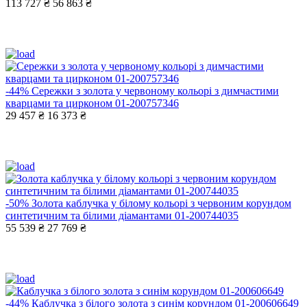
113 727 ₴
56 863 ₴
-44%
Сережки з золота у червоному кольорі з димчастими
кварцами та цирконом 01-200757346
29 457 ₴
16 373 ₴
-50%
Золота каблучка у білому кольорі з червоним корундом
синтетичним та білими діамантами 01-200744035
55 539 ₴
27 769 ₴
-44%
Каблучка з білого золота з синім корундом 01-200606649