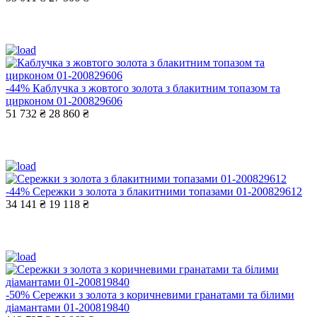
-44%
Каблучка з жовтого золота з блакитним топазом та
цирконом 01-200829606
51 732 ₴
28 860 ₴
-44%
Сережки з золота з блакитними топазами 01-200829612
34 141 ₴
19 118 ₴
-50%
Сережки з золота з коричневими гранатами та білими
діамантами 01-200819840