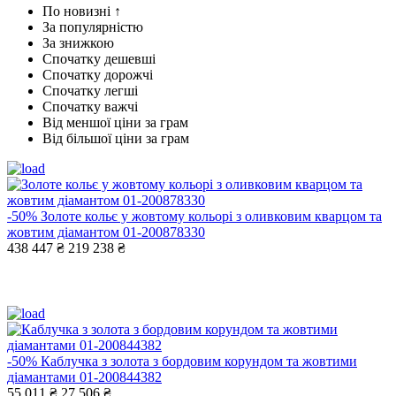
По новизні ↑
За популярністю
За знижкою
Спочатку дешевші
Спочатку дорожчі
Спочатку легші
Спочатку важчі
Від меншої ціни за грам
Від більшої ціни за грам
-50%
Золоте кольє у жовтому кольорі з оливковим кварцом та
жовтим діамантом 01-200878330
438 447 ₴
219 238 ₴
-50%
Каблучка з золота з бордовим корундом та жовтими
діамантами 01-200844382
55 011 ₴
27 506 ₴