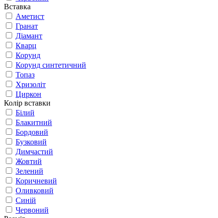
Вставка
Аметист
Гранат
Діамант
Кварц
Корунд
Корунд синтетичний
Топаз
Хризоліт
Циркон
Колір вставки
Білий
Блакитний
Бордовий
Бузковий
Димчастий
Жовтий
Зелений
Коричневий
Оливковий
Синій
Червоний