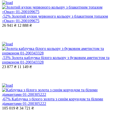
-52%
Золотий кулон червоного кольору з блакитним топазом
«Овал» 01-200109675
26 941 ₴
12 888 ₴
-53%
Золота каблучка білого кольору з бузковим аметистом та
цирконом 01-200343328
23 877 ₴
11 149 ₴
-67%
Каблучка з білого золота з синім корундом та білими
діамантами 01-200305222
105 019 ₴
34 721 ₴