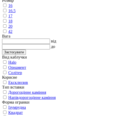
Розмір
16
16.5
17
18
20
42
Вага
від
до
Застосувати
Вид каблучки
Halo
Орнамент
Солітер
Корисне
Ексклюзив
Тип вставки
Дорогоцінне каміння
Напівдорогоцінне каміння
Форма огранки
Ізумрудна
Квадрат