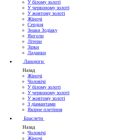
У білому золоті
У червоному золоті
У жовтому золоті
Жіночі
Сердця
Знаки Зодіаку
Янголи
Літери
Зірки
Ладанки
Ланцюги
Назад
Жіночі
Чоловічі
У білому золоті
У червоному золоті
У жовтому золоті
З діамантами
Якірне плетіння
Браслети
Назад
Чоловічі
Жіночі