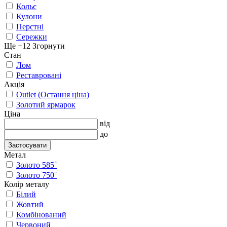
Кольє
Кулони
Перстні
Сережки
Ще +12
Згорнути
Стан
Лом
Реставровані
Акція
Outlet (Остання ціна)
Золотий ярмарок
Ціна
від
до
Застосувати
Метал
Золото 585˚
Золото 750˚
Колір металу
Білий
Жовтий
Комбінований
Червоний