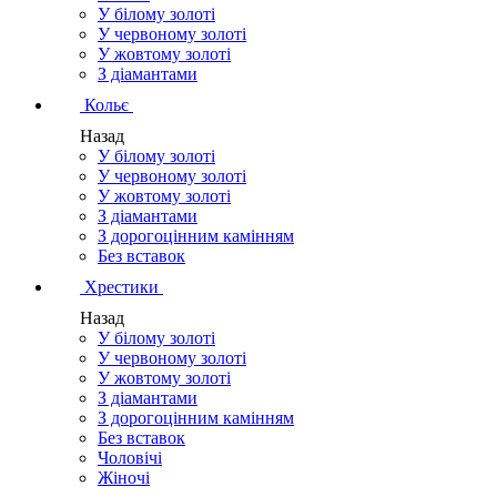
У білому золоті
У червоному золоті
У жовтому золоті
З діамантами
Кольє
Назад
У білому золоті
У червоному золоті
У жовтому золоті
З діамантами
З дорогоцінним камінням
Без вставок
Хрестики
Назад
У білому золоті
У червоному золоті
У жовтому золоті
З діамантами
З дорогоцінним камінням
Без вставок
Чоловічі
Жіночі