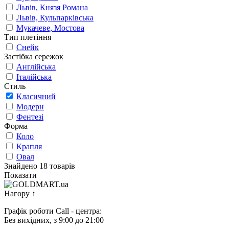
Львів, Князя Романа
Львів, Кульпарківська
Мукачеве, Мостова
Тип плетіння
Снейк
Застібка сережок
Англійська
Італійська
Стиль
Класичний
Модерн
Фентезі
Форма
Коло
Крапля
Овал
Знайдено 18 товарів
Показати
Нагору
↑
Графік роботи Call - центра:
Без вихідних, з 9:00 до 21:00