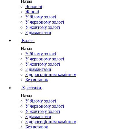
Назад
Чоловічі
Жіночі
У білому золоті
У червоному золоті
У жовтому золоті
З діамантами
Кольє
Назад
У білому золоті
У червоному золоті
У жовтому золоті
З діамантами
З дорогоцінним камінням
Без вставок
Хрестики
Назад
У білому золоті
У червоному золоті
У жовтому золоті
З діамантами
З дорогоцінним камінням
Без вставок