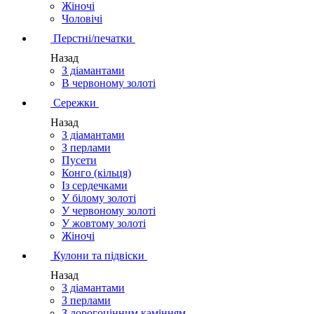
Жіночі
Чоловічі
Перстні/печатки
Назад
З діамантами
В червоному золоті
Сережки
Назад
З діамантами
З перлами
Пусети
Конго (кільця)
Із сердечками
У білому золоті
У червоному золоті
У жовтому золоті
Жіночі
Кулони та підвіски
Назад
З діамантами
З перлами
З дорогоцінним камінням