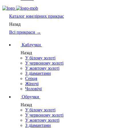
Каталог
ювелірних прикрас
Назад
Всі прикраси →
Каблучки
Назад
У білому золоті
У червоному золоті
У жовтому золоті
З діамантами
Серця
Жіночі
Чоловічі
Обручки
Назад
У білому золоті
У червоному золоті
У жовтому золоті
З діамантами