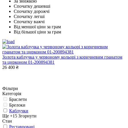
За знижкою
Спочатку дешевші
Спочатку дорожчі
Спочатку легші
Спочатку важчі
Від меншої ціни за грам
Від більшої ціни за грам
Золота каблучка у червоному кольорі з коричневим гранатом
та цирконом 01-200894381
26 400 ₴
Фільтри
Категорія
Браслети
Брелоки
Каблучки
Ще +15
Згорнути
Стан
Реставровані