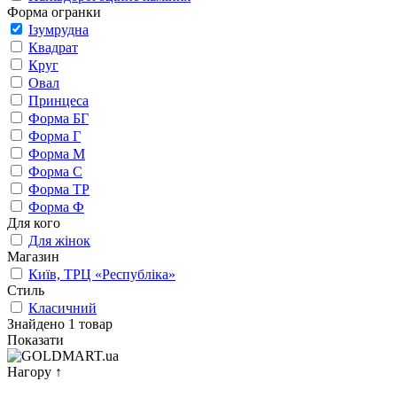
Форма огранки
Ізумрудна
Квадрат
Круг
Овал
Принцеса
Форма БГ
Форма Г
Форма М
Форма С
Форма ТР
Форма Ф
Для кого
Для жінок
Магазин
Київ, ТРЦ «Республіка»
Стиль
Класичний
Знайдено 1 товар
Показати
Нагору
↑