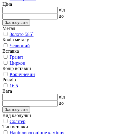
Ціна
від
до
Застосувати
Метал
Золото 585˚
Колір металу
Червоний
Вставка
Гранат
Циркон
Колір вставки
Коричневий
Розмір
16.5
Вага
від
до
Застосувати
Вид каблучки
Солітер
Тип вставки
Напівдорогоцінне каміння