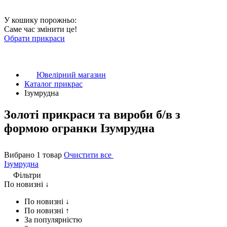
У кошику порожньо:
Саме час змінити це!
Обрати прикраси
Ювелірний магазин
Каталог прикрас
Ізумрудна
Золоті прикраси та вироби б/в з
формою огранки Ізумрудна
Вибрано 1 товар
Очистити все
Ізумрудна
Фільтри
По новизні ↓
По новизні ↓
По новизні ↑
За популярністю