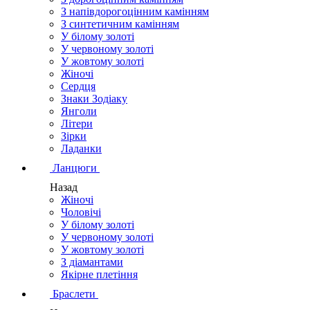
З напівдорогоцінним камінням
З синтетичним камінням
У білому золоті
У червоному золоті
У жовтому золоті
Жіночі
Сердця
Знаки Зодіаку
Янголи
Літери
Зірки
Ладанки
Ланцюги
Назад
Жіночі
Чоловічі
У білому золоті
У червоному золоті
У жовтому золоті
З діамантами
Якірне плетіння
Браслети