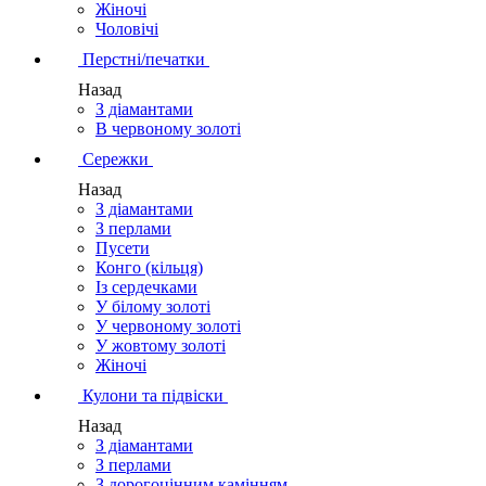
Жіночі
Чоловічі
Перстні/печатки
Назад
З діамантами
В червоному золоті
Сережки
Назад
З діамантами
З перлами
Пусети
Конго (кільця)
Із сердечками
У білому золоті
У червоному золоті
У жовтому золоті
Жіночі
Кулони та підвіски
Назад
З діамантами
З перлами
З дорогоцінним камінням