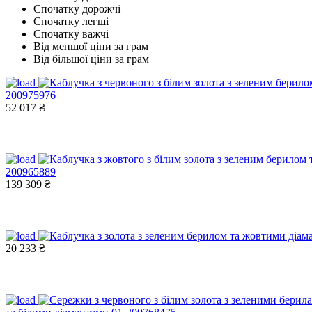
Спочатку дорожчі
Спочатку легші
Спочатку важчі
Від меншої ціни за грам
Від більшої ціни за грам
200975976
52 017 ₴
200965889
139 309 ₴
20 233 ₴