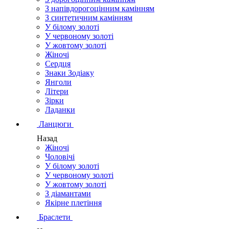
З напівдорогоцінним камінням
З синтетичним камінням
У білому золоті
У червоному золоті
У жовтому золоті
Жіночі
Сердця
Знаки Зодіаку
Янголи
Літери
Зірки
Ладанки
Ланцюги
Назад
Жіночі
Чоловічі
У білому золоті
У червоному золоті
У жовтому золоті
З діамантами
Якірне плетіння
Браслети