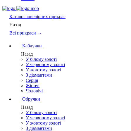
Каталог
ювелірних прикрас
Назад
Всі прикраси →
Каблучки
Назад
У білому золоті
У червоному золоті
У жовтому золоті
З діамантами
Серця
Жіночі
Чоловічі
Обручки
Назад
У білому золоті
У червоному золоті
У жовтому золоті
З діамантами