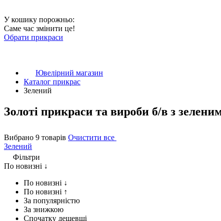
У кошику порожньо:
Саме час змінити це!
Обрати прикраси
Ювелірний магазин
Каталог прикрас
Зелений
Золоті прикраси та вироби б/в з зелен
Вибрано 9 товарів
Очистити все
Зелений
Фільтри
По новизні ↓
По новизні ↓
По новизні ↑
За популярністю
За знижкою
Спочатку дешевші