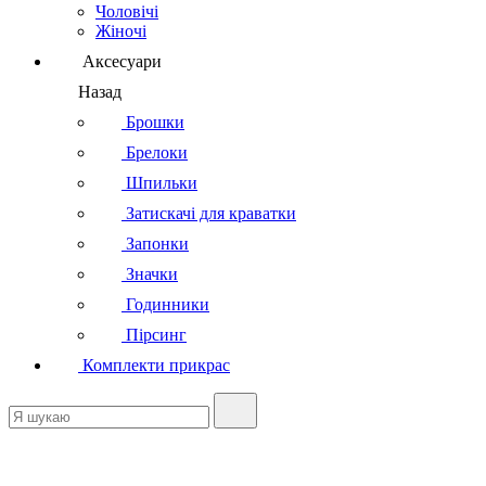
Чоловічі
Жіночі
Аксесуари
Назад
Брошки
Брелоки
Шпильки
Затискачі для краватки
Запонки
Значки
Годинники
Пірсинг
Комплекти прикрас