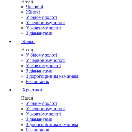
Назад
Чоловічі
Жіночі
У білому золоті
У червоному золоті
У жовтому золоті
З діамантами
Кольє
Назад
У білому золоті
У червоному золоті
У жовтому золоті
З діамантами
З дорогоцінним камінням
Без вставок
Хрестики
Назад
У білому золоті
У червоному золоті
У жовтому золоті
З діамантами
З дорогоцінним камінням
Без вставок