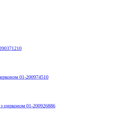
-200371210
 цирконом 01-200974510
і з цирконом 01-200926886