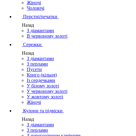
Жіночі
Чоловічі
Перстні/печатки
Назад
З діамантами
В червоному золоті
Сережки
Назад
З діамантами
З перлами
Пусети
Конго (кільця)
Із сердечками
У білому золоті
У червоному золоті
У жовтому золоті
Жіночі
Кулони та підвіски
Назад
З діамантами
З перлами
З дорогоцінним камінням