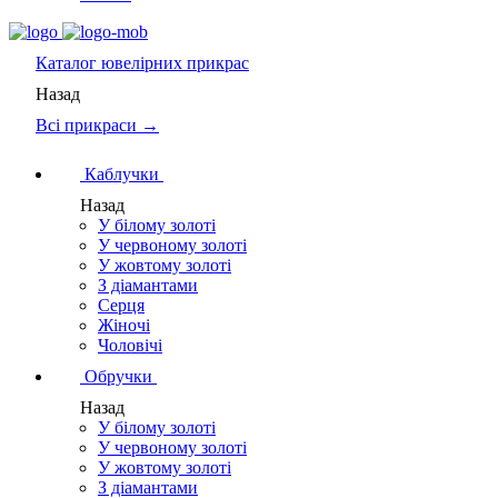
Каталог
ювелірних прикрас
Назад
Всі прикраси →
Каблучки
Назад
У білому золоті
У червоному золоті
У жовтому золоті
З діамантами
Серця
Жіночі
Чоловічі
Обручки
Назад
У білому золоті
У червоному золоті
У жовтому золоті
З діамантами