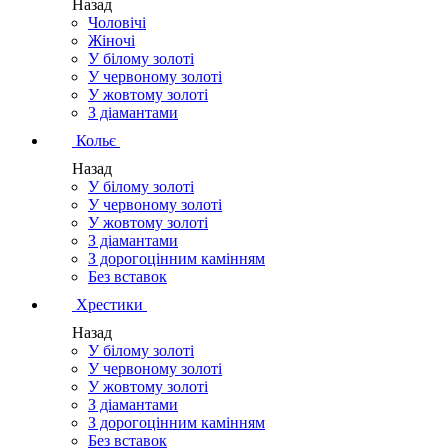
Назад
Чоловічі
Жіночі
У білому золоті
У червоному золоті
У жовтому золоті
З діамантами
Кольє
Назад
У білому золоті
У червоному золоті
У жовтому золоті
З діамантами
З дорогоцінним камінням
Без вставок
Хрестики
Назад
У білому золоті
У червоному золоті
У жовтому золоті
З діамантами
З дорогоцінним камінням
Без вставок