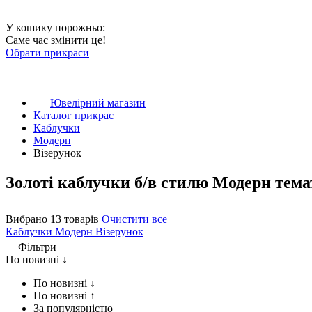
У кошику порожньо:
Саме час змінити це!
Обрати прикраси
Ювелірний магазин
Каталог прикрас
Каблучки
Модерн
Візерунок
Золоті каблучки б/в стилю Модерн тема
Вибрано 13 товарів
Очистити все
Каблучки
Модерн
Візерунок
Фільтри
По новизні ↓
По новизні ↓
По новизні ↑
За популярністю