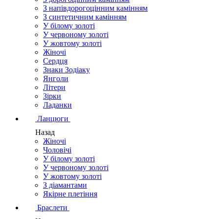
З напівдорогоцінним камінням
З синтетичним камінням
У білому золоті
У червоному золоті
У жовтому золоті
Жіночі
Сердця
Знаки Зодіаку
Янголи
Літери
Зірки
Ладанки
Ланцюги
Назад
Жіночі
Чоловічі
У білому золоті
У червоному золоті
У жовтому золоті
З діамантами
Якірне плетіння
Браслети