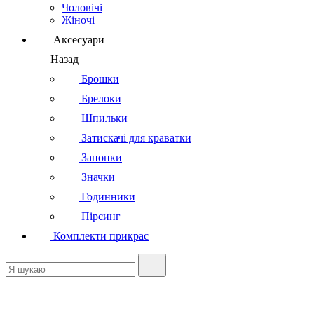
Чоловічі
Жіночі
Аксесуари
Назад
Брошки
Брелоки
Шпильки
Затискачі для краватки
Запонки
Значки
Годинники
Пірсинг
Комплекти прикрас