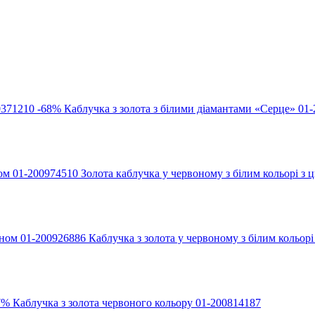
-68%
Каблучка з золота з білими діамантами «Серце» 01
Золота каблучка у червоному з білим кольорі з
Каблучка з золота у червоному з білим кольор
7%
Каблучка з золота червоного кольору 01-200814187