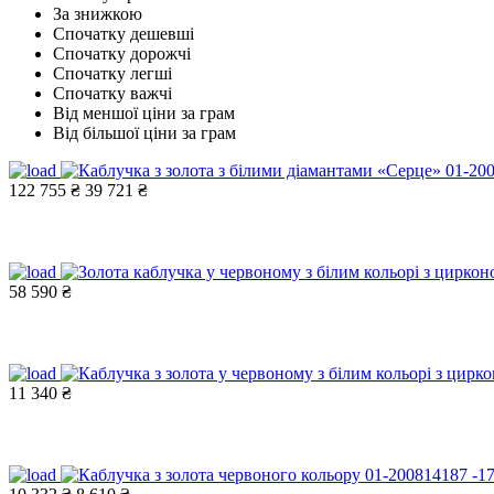
За знижкою
Спочатку дешевші
Спочатку дорожчі
Спочатку легші
Спочатку важчі
Від меншої ціни за грам
Від більшої ціни за грам
122 755 ₴
39 721 ₴
58 590 ₴
11 340 ₴
-1