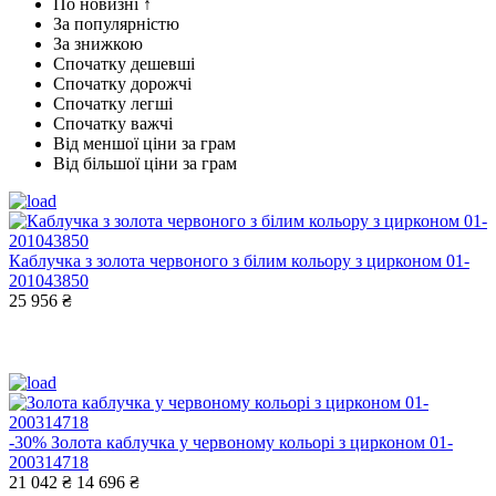
По новизні ↑
За популярністю
За знижкою
Спочатку дешевші
Спочатку дорожчі
Спочатку легші
Спочатку важчі
Від меншої ціни за грам
Від більшої ціни за грам
Каблучка з золота червоного з білим кольору з цирконом 01-
201043850
25 956 ₴
-30%
Золота каблучка у червоному кольорі з цирконом 01-
200314718
21 042 ₴
14 696 ₴