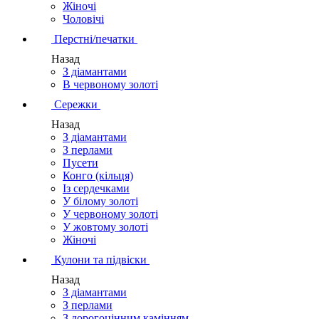
Жіночі
Чоловічі
Перстні/печатки
Назад
З діамантами
В червоному золоті
Сережки
Назад
З діамантами
З перлами
Пусети
Конго (кільця)
Із сердечками
У білому золоті
У червоному золоті
У жовтому золоті
Жіночі
Кулони та підвіски
Назад
З діамантами
З перлами
З дорогоцінним камінням