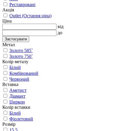
Реставровані
Акція
Outlet (Остання ціна)
Ціна
від
до
Застосувати
Метал
Золото 585˚
Золото 750˚
Колір металу
Білий
Комбінований
Червоний
Вставка
Аметист
Діамант
Циркон
Колір вставки
Білий
Фіолетовий
Розмір
15.5