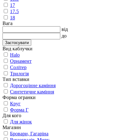
17
17.5
18
Вага
від
до
Застосувати
Вид каблучки
Halo
Орнамент
Солітер
Трилогія
Тип вставки
Дорогоцінне каміння
Синтетичне каміння
Форма огранки
Круг
Форма Г
Для кого
Для жінок
Магазин
Бровари, Гагаріна
Виноградів, Миру