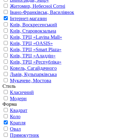
Житомир, Небесної Сотні
Івано-Франківськ, Василіянок
Інтернет-магазин
Київ, Воскресенський
Київ, Старовокзальна
Київ, ТРЦ «Lavina Mall»
Київ, ТРЦ «OASIS»
Київ, ТРЦ «Smart Plaza»
Київ, ТРЦ «Аладдін»
Київ, ТРЦ «Республіка»
Ковель, Сагайдачного
Львів, Кульпарківська
Мукачеве, Мостова
Стиль
Класичний
Модерн
Форма
Квадрат
Коло
Крапля
Овал
Прямокутник