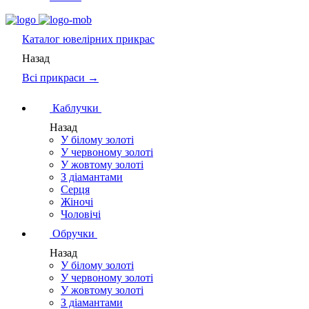
Каталог
ювелірних прикрас
Назад
Всі прикраси →
Каблучки
Назад
У білому золоті
У червоному золоті
У жовтому золоті
З діамантами
Серця
Жіночі
Чоловічі
Обручки
Назад
У білому золоті
У червоному золоті
У жовтому золоті
З діамантами