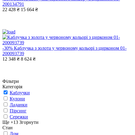
200134791
22 428 ₴
15 664 ₴
-30%
Каблучка з золота у червоному кольорі з цирконом 01-
200093739
12 348 ₴
8 624 ₴
Фільтри
Категорія
Каблучки
Кулони
Ладанки
Пірсинг
Сережки
Ще +13
Згорнути
Стан
Лом