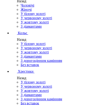
Назад
Чоловічі
Жіночі
У білому золоті
У червоному золоті
У жовтому золоті
З діамантами
Кольє
Назад
У білому золоті
У червоному золоті
У жовтому золоті
З діамантами
З дорогоцінним камінням
Без вставок
Хрестики
Назад
У білому золоті
У червоному золоті
У жовтому золоті
З діамантами
З дорогоцінним камінням
Без вставок