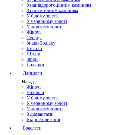
З напівдорогоцінним камінням
З синтетичним камінням
У білому золоті
У червоному золоті
У жовтому золоті
Жіночі
Сердця
Знаки Зодіаку
Янголи
Літери
Зірки
Ладанки
Ланцюги
Назад
Жіночі
Чоловічі
У білому золоті
У червоному золоті
У жовтому золоті
З діамантами
Якірне плетіння
Браслети