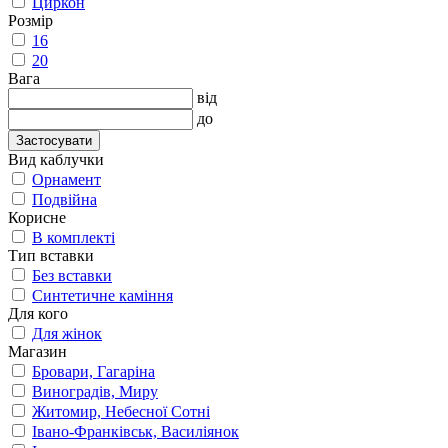
Циркон
Розмір
16
20
Вага
від
до
Застосувати
Вид каблучки
Орнамент
Подвійна
Корисне
В комплекті
Тип вставки
Без вставки
Синтетичне каміння
Для кого
Для жінок
Магазин
Бровари, Гагаріна
Виноградів, Миру
Житомир, Небесної Сотні
Івано-Франківськ, Василіянок