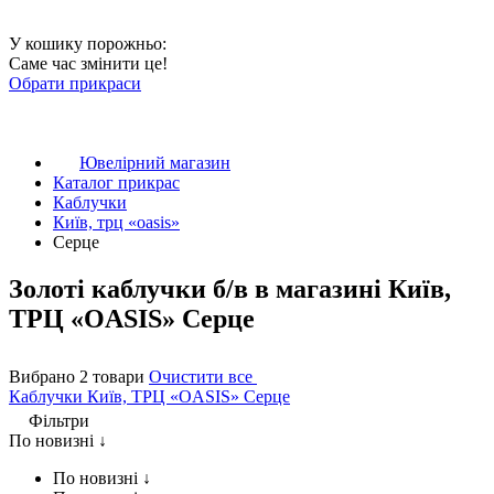
У кошику порожньо:
Саме час змінити це!
Обрати прикраси
Ювелірний магазин
Каталог прикрас
Каблучки
Київ, трц «oasis»
Серце
Золоті каблучки б/в в магазині Київ,
ТРЦ «OASIS» Серце
Вибрано 2 товари
Очистити все
Каблучки
Київ, ТРЦ «OASIS»
Серце
Фільтри
По новизні ↓
По новизні ↓