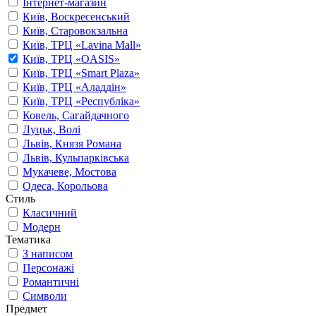
Інтернет-магазин
Київ, Воскресенський
Київ, Старовокзальна
Київ, ТРЦ «Lavina Mall»
Київ, ТРЦ «OASIS»
Київ, ТРЦ «Smart Plaza»
Київ, ТРЦ «Аладдін»
Київ, ТРЦ «Республіка»
Ковель, Сагайдачного
Луцьк, Волі
Львів, Князя Романа
Львів, Кульпарківська
Мукачеве, Мостова
Одеса, Корольова
Стиль
Класичний
Модерн
Тематика
З написом
Персонажі
Романтичні
Символи
Предмет