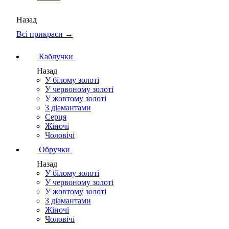
Назад
Всі прикраси →
Каблучки
Назад
У білому золоті
У червоному золоті
У жовтому золоті
З діамантами
Серця
Жіночі
Чоловічі
Обручки
Назад
У білому золоті
У червоному золоті
У жовтому золоті
З діамантами
Жіночі
Чоловічі