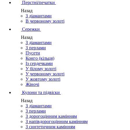
Перстні/печатки
Назад
З діамантами
В червоному золоті
Сережки
Назад
З діамантами
З перлами
Пусети
Конго (кільця)
Із сердечками
У білому золоті
У червоному золоті
У жовтому золоті
Жіночі
Кулони та підвіски
Назад
З діамантами
З перлами
З дорогоцінним камінням
З напівдорогоцінним камінням
З синтетичним камінням