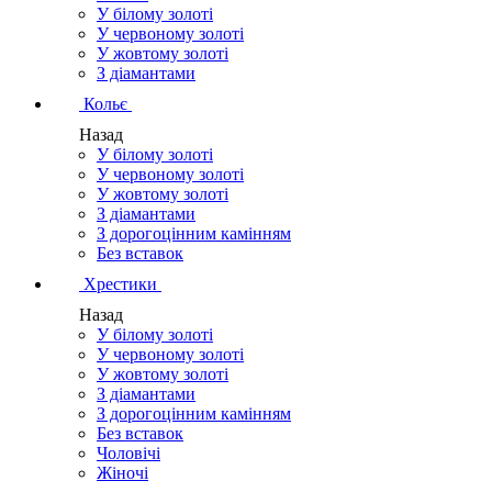
У білому золоті
У червоному золоті
У жовтому золоті
З діамантами
Кольє
Назад
У білому золоті
У червоному золоті
У жовтому золоті
З діамантами
З дорогоцінним камінням
Без вставок
Хрестики
Назад
У білому золоті
У червоному золоті
У жовтому золоті
З діамантами
З дорогоцінним камінням
Без вставок
Чоловічі
Жіночі