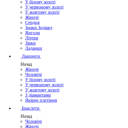
У білому золоті
У червоному золоті
У жовтому золоті
Жіночі
Сердця
Знаки Зодіаку
Янголи
Літери
Зірки
Ладанки
Ланцюги
Назад
Жіночі
Чоловічі
У білому золоті
У червоному золоті
У жовтому золоті
З діамантами
Якірне плетіння
Браслети
Назад
Чоловічі
Жіночі