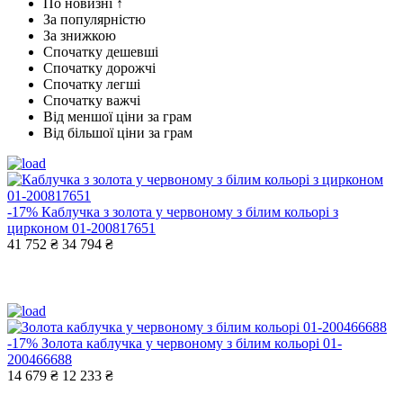
По новизні ↑
За популярністю
За знижкою
Спочатку дешевші
Спочатку дорожчі
Спочатку легші
Спочатку важчі
Від меншої ціни за грам
Від більшої ціни за грам
-17%
Каблучка з золота у червоному з білим кольорі з
цирконом 01-200817651
41 752 ₴
34 794 ₴
-17%
Золота каблучка у червоному з білим кольорі 01-
200466688
14 679 ₴
12 233 ₴