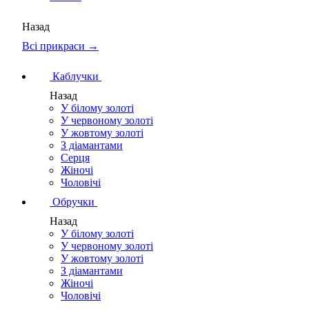
Назад
Всі прикраси →
Каблучки
Назад
У білому золоті
У червоному золоті
У жовтому золоті
З діамантами
Серця
Жіночі
Чоловічі
Обручки
Назад
У білому золоті
У червоному золоті
У жовтому золоті
З діамантами
Жіночі
Чоловічі