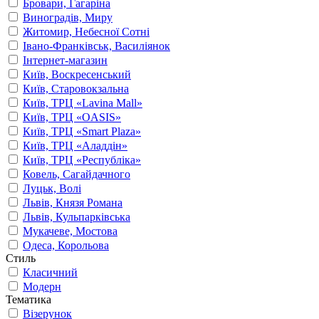
Бровари, Гагаріна
Виноградів, Миру
Житомир, Небесної Сотні
Івано-Франківськ, Василіянок
Інтернет-магазин
Київ, Воскресенський
Київ, Старовокзальна
Київ, ТРЦ «Lavina Mall»
Київ, ТРЦ «OASIS»
Київ, ТРЦ «Smart Plaza»
Київ, ТРЦ «Аладдін»
Київ, ТРЦ «Республіка»
Ковель, Сагайдачного
Луцьк, Волі
Львів, Князя Романа
Львів, Кульпарківська
Мукачеве, Мостова
Одеса, Корольова
Стиль
Класичний
Модерн
Тематика
Візерунок