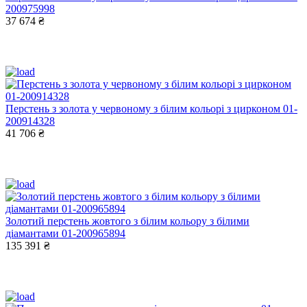
200975998
37 674 ₴
Перстень з золота у червоному з білим кольорі з цирконом 01-
200914328
41 706 ₴
Золотий перстень жовтого з білим кольору з білими
діамантами 01-200965894
135 391 ₴