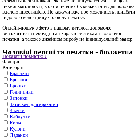
екземпляри зі знижкою, які вже не випускаються. Так що за
певної кмітливості, золота печатка бв може стати для чоловіка
вдалою інвестицією. Не кажучи вже про можливість придбати
недорого колекційну чоловічу печатку.
Онлайн-пошук з фото в нашому каталозі допоможе
визначитися з необхідними характеристиками чоловічої
печатки, а також з дизайном виробу на індивідуальний манер.
Чоловічі персні та печатки - бюджетна
Показати повністю ↓
альтернатива новим аксесуарам
Фільтри
Категорія
Багато чоловіків, побачивши в комісійках дорогоцінний
Браслети
чоловічий перстень, наприклад, з діамантами зазвичай
Брелоки
ставлять те саме питання: а чи справжня ця прикраса?
Брошки
Найчастіше саме це є основною причиною недовіри чоловіків
Годинники
до вторинного ринку, а саме побоювання, що недорого
Запонки
підсунуть підробку. Втім, відвідування фірмового салону теж
Затискачі для краватки
не гарантує 100% оригінальності чоловічого персня. Інша
Значки
думка – усі прикраси б/в перебувають у поганому чи
Каблучки
сумнівному стані, тому і ціна на них дешева. Доля істини у
Кольє
цьому є. Деякі недобросовісні продавці виставляють на
продаж перстні без комплексної реставрації. В основному
Кулони
вони обмежуються зовнішнім косметичним ремонтом,
Ладанки