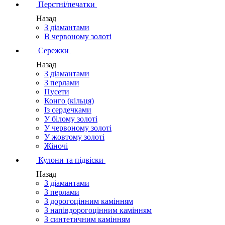
Перстні/печатки
Назад
З діамантами
В червоному золоті
Сережки
Назад
З діамантами
З перлами
Пусети
Конго (кільця)
Із сердечками
У білому золоті
У червоному золоті
У жовтому золоті
Жіночі
Кулони та підвіски
Назад
З діамантами
З перлами
З дорогоцінним камінням
З напівдорогоцінним камінням
З синтетичним камінням