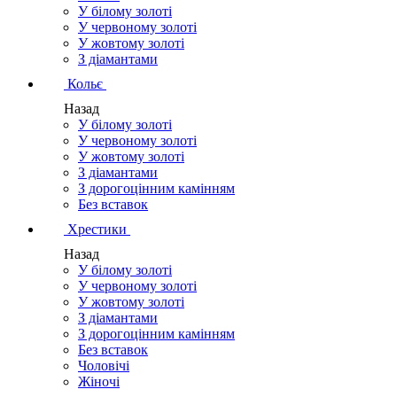
У білому золоті
У червоному золоті
У жовтому золоті
З діамантами
Кольє
Назад
У білому золоті
У червоному золоті
У жовтому золоті
З діамантами
З дорогоцінним камінням
Без вставок
Хрестики
Назад
У білому золоті
У червоному золоті
У жовтому золоті
З діамантами
З дорогоцінним камінням
Без вставок
Чоловічі
Жіночі