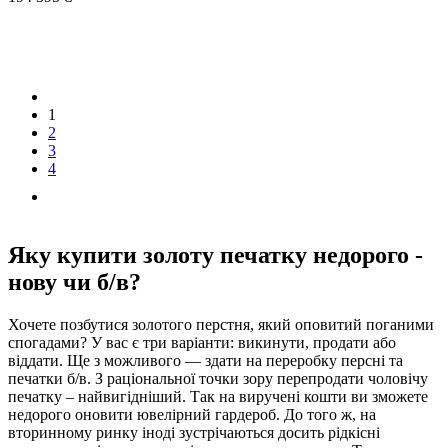
1
2
3
4
Яку купити золоту печатку недорого -
нову чи б/в?
Хочете позбутися золотого перстня, який оповитий поганими
спогадами? У вас є три варіанти: викинути, продати або
віддати. Ще з можливого — здати на переробку персні та
печатки б/в. З раціональної точки зору перепродати чоловічу
печатку – найвигідніший. Так на виручені кошти ви зможете
недорого оновити ювелірний гардероб. До того ж, на
вторинному ринку іноді зустрічаються досить рідкісні