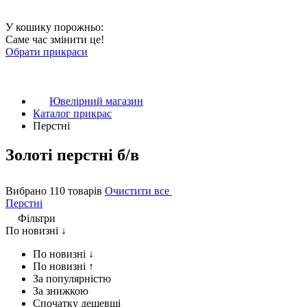
У кошику порожньо:
Саме час змінити це!
Обрати прикраси
Ювелірний магазин
Каталог прикрас
Перстні
Золоті перстні б/в
Вибрано 110 товарів
Очистити все
Перстні
Фільтри
По новизні ↓
По новизні ↓
По новизні ↑
За популярністю
За знижкою
Спочатку дешевші