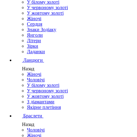
У білому золоті
У червоному золоті
У жовтому золоті
Жіночі
Сердця
Знаки Зодіаку
Янголи
Літери
Зірки
Ладанки
Ланцюги
Назад
Жіночі
Чоловічі
У білому золоті
У червоному золоті
У жовтому золоті
З діамантами
Якірне плетіння
Браслети
Назад
Чоловічі
Жіночі