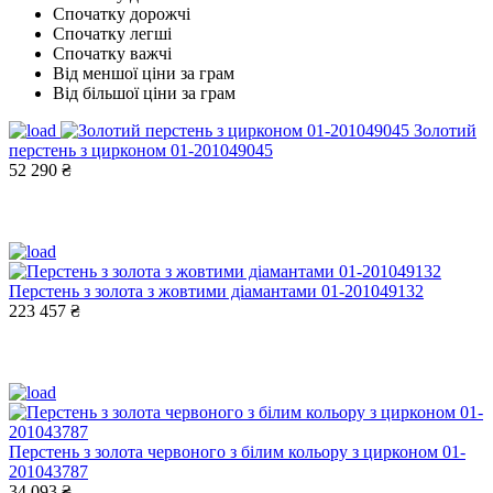
Спочатку дорожчі
Спочатку легші
Спочатку важчі
Від меншої ціни за грам
Від більшої ціни за грам
Золотий
перстень з цирконом 01-201049045
52 290 ₴
Перстень з золота з жовтими діамантами 01-201049132
223 457 ₴
Перстень з золота червоного з білим кольору з цирконом 01-
201043787
34 093 ₴