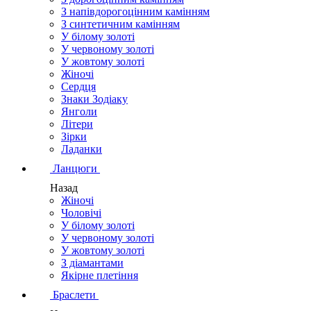
З напівдорогоцінним камінням
З синтетичним камінням
У білому золоті
У червоному золоті
У жовтому золоті
Жіночі
Сердця
Знаки Зодіаку
Янголи
Літери
Зірки
Ладанки
Ланцюги
Назад
Жіночі
Чоловічі
У білому золоті
У червоному золоті
У жовтому золоті
З діамантами
Якірне плетіння
Браслети