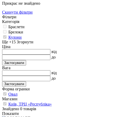
Прикрас не знайдено
Скинути фільтри
Фільтри
Категорія
Браслети
Брелоки
Кулони
Ще +15
Згорнути
Ціна
від
до
Застосувати
Вага
від
до
Застосувати
Форма огранки
Овал
Магазин
Київ, ТРЦ «Республіка»
Знайдено 0 товарів
Показати