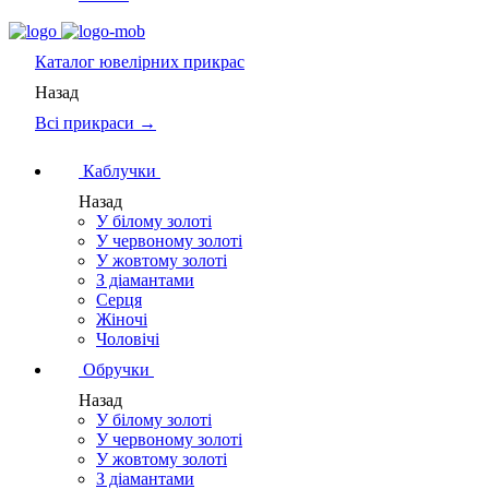
Каталог
ювелірних прикрас
Назад
Всі прикраси →
Каблучки
Назад
У білому золоті
У червоному золоті
У жовтому золоті
З діамантами
Серця
Жіночі
Чоловічі
Обручки
Назад
У білому золоті
У червоному золоті
У жовтому золоті
З діамантами