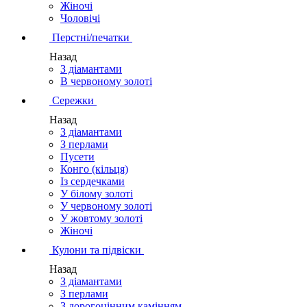
Жіночі
Чоловічі
Перстні/печатки
Назад
З діамантами
В червоному золоті
Сережки
Назад
З діамантами
З перлами
Пусети
Конго (кільця)
Із сердечками
У білому золоті
У червоному золоті
У жовтому золоті
Жіночі
Кулони та підвіски
Назад
З діамантами
З перлами
З дорогоцінним камінням