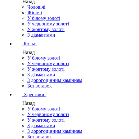
Назад
Чоловічі
Жіночі
У білому золоті
У червоному золоті
У жовтому золоті
З діамантами
Кольє
Назад
У білому золоті
У червоному золоті
У жовтому золоті
З діамантами
З дорогоцінним камінням
Без вставок
Хрестики
Назад
У білому золоті
У червоному золоті
У жовтому золоті
З діамантами
З дорогоцінним камінням
Без вставок