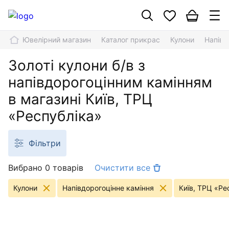
Ювелірний магазин
Каталог прикрас
Кулони
Напівд
Золоті кулони б/в з
напівдорогоцінним камінням
в магазині Київ, ТРЦ
«Республіка»
Фільтри
Вибрано 0 товарів
Очистити все
Кулони
Напівдорогоцінне каміння
Київ, ТРЦ «Ре