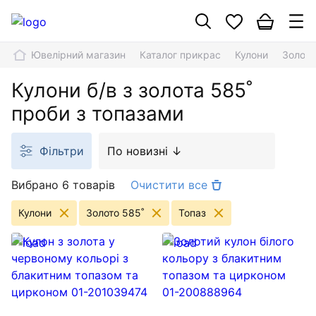
Ювелірний магазин
Каталог прикрас
Кулони
Золото
Кулони б/в з золота 585˚
проби з топазами
Фільтри
По новизні ↓
Вибрано 6 товарів
Очистити все
Кулони
Золото 585˚
Топаз