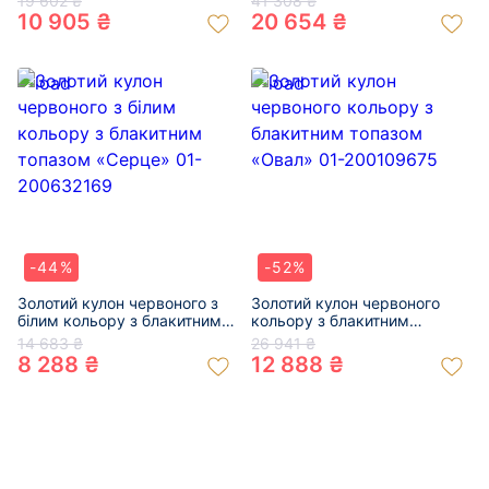
19 602 ₴
41 308 ₴
10 905 ₴
20 654 ₴
-44%
-52%
Золотий кулон червоного з
Золотий кулон червоного
білим кольору з блакитним
кольору з блакитним
топазом «Серце» 01-
топазом «Овал» 01-
14 683 ₴
26 941 ₴
200632169
200109675
8 288 ₴
12 888 ₴