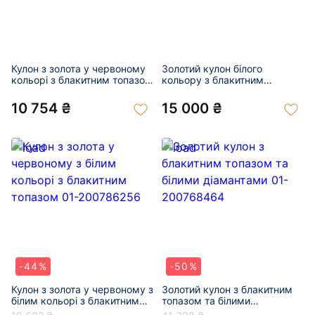
Кулон з золота у червоному
Золотий кулон білого
кольорі з блакитним топазом
кольору з блакитним
та цирконом 01-201039474
топазом та цирконом 01-
200888964
10 754 ₴
15 000 ₴
-44%
-50%
Кулон з золота у червоному з
Золотий кулон з блакитним
білим кольорі з блакитним
топазом та білими
топазом 01-200786256
діамантами 01-200768464