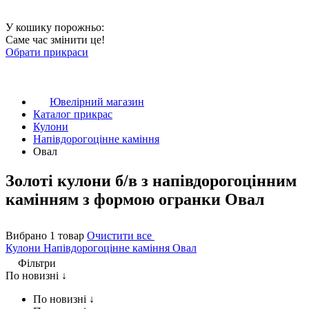
У кошику порожньо:
Саме час змінити це!
Обрати прикраси
Ювелірний магазин
Каталог прикрас
Кулони
Напівдорогоцінне каміння
Овал
Золоті кулони б/в з напівдорогоцінним
камінням з формою огранки Овал
Вибрано 1 товар
Очистити все
Кулони
Напівдорогоцінне каміння
Овал
Фільтри
По новизні ↓
По новизні ↓