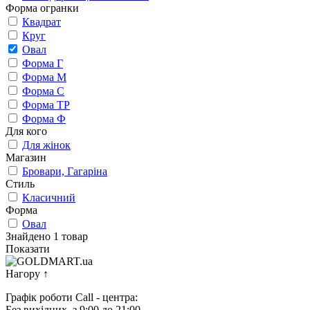
Форма огранки
Квадрат
Круг
Овал
Форма Г
Форма М
Форма С
Форма ТР
Форма Ф
Для кого
Для жінок
Магазин
Бровари, Гагаріна
Стиль
Класичний
Форма
Овал
Знайдено 1 товар
Показати
Нагору
↑
Графік роботи Call - центра:
Без вихідних, з 9:00 до 21:00