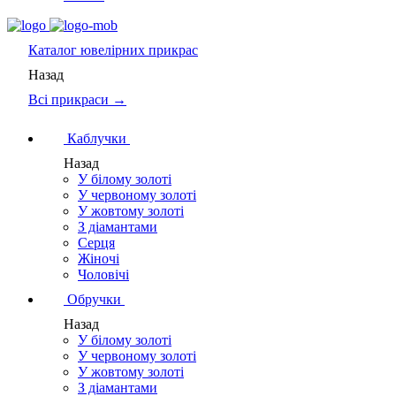
Каталог
ювелірних прикрас
Назад
Всі прикраси →
Каблучки
Назад
У білому золоті
У червоному золоті
У жовтому золоті
З діамантами
Серця
Жіночі
Чоловічі
Обручки
Назад
У білому золоті
У червоному золоті
У жовтому золоті
З діамантами