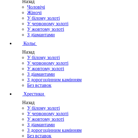
Назад
Чоловічі
Жіночі
У білому золоті
У червоному золоті
У жовтому золоті
З діамантами
Кольє
Назад
У білому золоті
У червоному золоті
У жовтому золоті
З діамантами
З дорогоцінним камінням
Без вставок
Хрестики
Назад
У білому золоті
У червоному золоті
У жовтому золоті
З діамантами
З дорогоцінним камінням
Без вставок