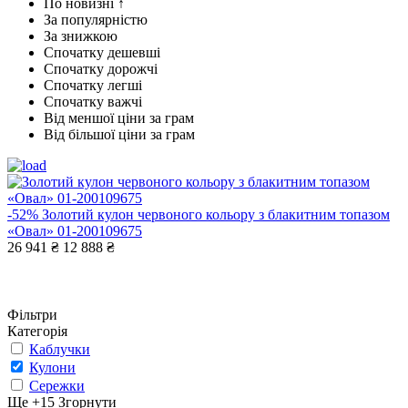
По новизні ↑
За популярністю
За знижкою
Спочатку дешевші
Спочатку дорожчі
Спочатку легші
Спочатку важчі
Від меншої ціни за грам
Від більшої ціни за грам
-52%
Золотий кулон червоного кольору з блакитним топазом
«Овал» 01-200109675
26 941 ₴
12 888 ₴
Фільтри
Категорія
Каблучки
Кулони
Сережки
Ще +15
Згорнути