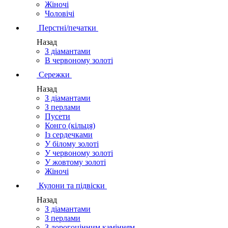
Жіночі
Чоловічі
Перстні/печатки
Назад
З діамантами
В червоному золоті
Сережки
Назад
З діамантами
З перлами
Пусети
Конго (кільця)
Із сердечками
У білому золоті
У червоному золоті
У жовтому золоті
Жіночі
Кулони та підвіски
Назад
З діамантами
З перлами
З дорогоцінним камінням