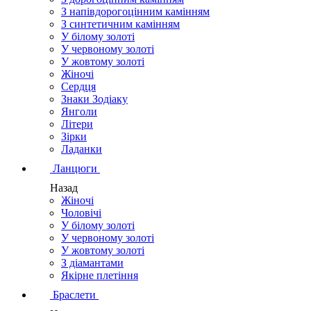
З напівдорогоцінним камінням
З синтетичним камінням
У білому золоті
У червоному золоті
У жовтому золоті
Жіночі
Сердця
Знаки Зодіаку
Янголи
Літери
Зірки
Ладанки
Ланцюги
Назад
Жіночі
Чоловічі
У білому золоті
У червоному золоті
У жовтому золоті
З діамантами
Якірне плетіння
Браслети