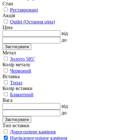
Стан
Реставровані
Акція
Outlet (Остання ціна)
Ціна
від
до
Застосувати
Метал
Золото 585˚
Колір металу
Червоний
Вставка
Топаз
Колір вставки
Блакитний
Вага
від
до
Застосувати
Тип вставки
Дорогоцінне каміння
Напівдорогоцінне каміння