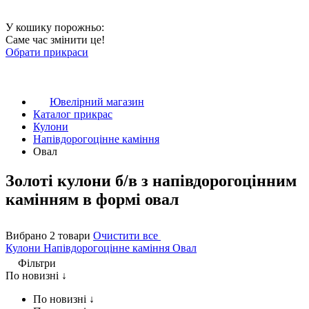
У кошику порожньо:
Саме час змінити це!
Обрати прикраси
Ювелірний магазин
Каталог прикрас
Кулони
Напівдорогоцінне каміння
Овал
Золоті кулони б/в з напівдорогоцінним
камінням в формі овал
Вибрано 2 товари
Очистити все
Кулони
Напівдорогоцінне каміння
Овал
Фільтри
По новизні ↓
По новизні ↓