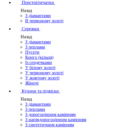
Перстні/печатки
Назад
З діамантами
В червоному золоті
Сережки
Назад
З діамантами
З перлами
Пусети
Конго (кільця)
Із сердечками
У білому золоті
У червоному золоті
У жовтому золоті
Жіночі
Кулони та підвіски
Назад
З діамантами
З перлами
З дорогоцінним камінням
З напівдорогоцінним камінням
З синтетичним камінням