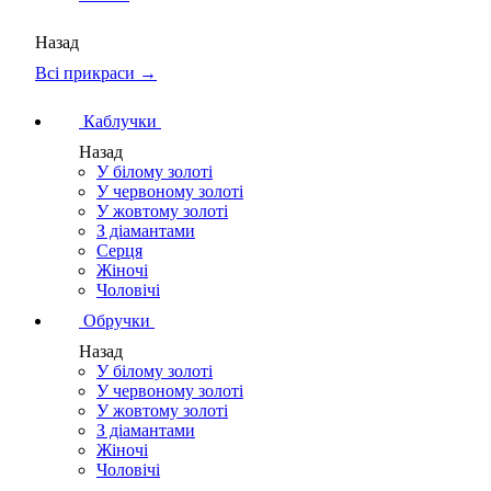
Назад
Всі прикраси →
Каблучки
Назад
У білому золоті
У червоному золоті
У жовтому золоті
З діамантами
Серця
Жіночі
Чоловічі
Обручки
Назад
У білому золоті
У червоному золоті
У жовтому золоті
З діамантами
Жіночі
Чоловічі