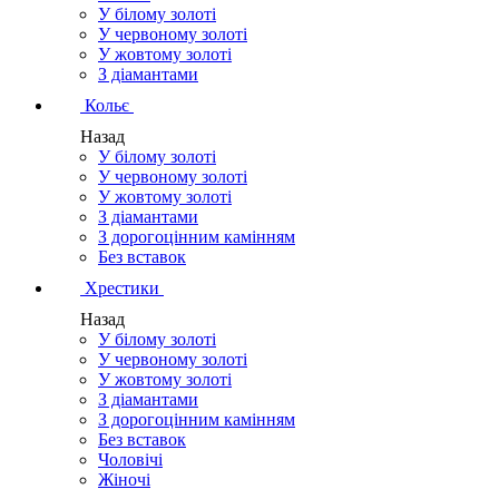
У білому золоті
У червоному золоті
У жовтому золоті
З діамантами
Кольє
Назад
У білому золоті
У червоному золоті
У жовтому золоті
З діамантами
З дорогоцінним камінням
Без вставок
Хрестики
Назад
У білому золоті
У червоному золоті
У жовтому золоті
З діамантами
З дорогоцінним камінням
Без вставок
Чоловічі
Жіночі