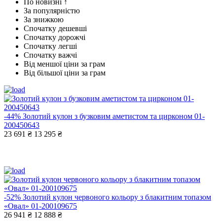
По новизні ↑
За популярністю
За знижкою
Спочатку дешевші
Спочатку дорожчі
Спочатку легші
Спочатку важчі
Від меншої ціни за грам
Від більшої ціни за грам
-44%
Золотий кулон з бузковим аметистом та цирконом 01-
200450643
23 691 ₴
13 295 ₴
-52%
Золотий кулон червоного кольору з блакитним топазом
«Овал» 01-200109675
26 941 ₴
12 888 ₴