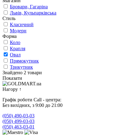
Магазин
Бровари, Гагаріна
Львів, Кульпарківська
Стиль
Класичний
Модерн
Форма
Коло
Крапля
Овал
Прямокутник
Трикутник
Знайдено 2 товари
Показати
Нагору
↑
Графік роботи Call - центра:
Без вихідних, з 9:00 до 21:00
(050) 490-03-03
(050) 499-03-03
(050) 463-03-01