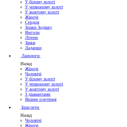
У білому золоті
У червоному золоті
У жовтому золоті
Жіночі
Сердця
Знаки Зодіаку
Янголи
Літери
Зірки
Ладанки
Ланцюги
Назад
Жіночі
Чоловічі
У білому золоті
У червоному золоті
У жовтому золоті
З діамантами
Якірне плетіння
Браслети
Назад
Чоловічі
Жіночі