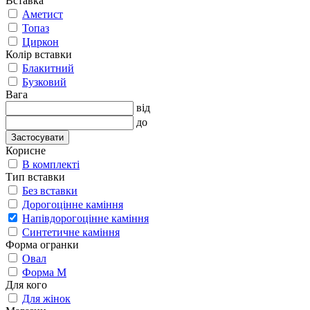
Вставка
Аметист
Топаз
Циркон
Колір вставки
Блакитний
Бузковий
Вага
від
до
Застосувати
Корисне
В комплекті
Тип вставки
Без вставки
Дорогоцінне каміння
Напівдорогоцінне каміння
Синтетичне каміння
Форма огранки
Овал
Форма М
Для кого
Для жінок