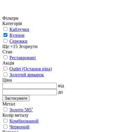
Фільтри
Категорія
Каблучки
Кулони
Сережки
Ще +15
Згорнути
Стан
Реставровані
Акція
Outlet (Остання ціна)
Золотий ярмарок
Ціна
від
до
Застосувати
Метал
Золото 585˚
Колір металу
Комбінований
Червоний