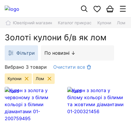
Ювелірний магазин
Каталог прикрас
Кулони
Лом
Золоті кулони б/в як лом
Фільтри
По новизні ↓
Вибрано 3 товари
Очистити все
Кулони
Лом