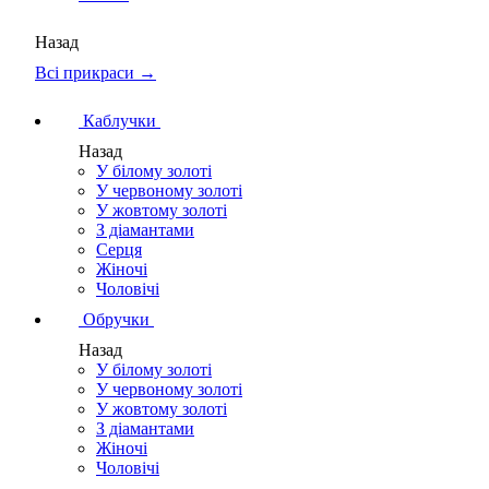
Назад
Всі прикраси →
Каблучки
Назад
У білому золоті
У червоному золоті
У жовтому золоті
З діамантами
Серця
Жіночі
Чоловічі
Обручки
Назад
У білому золоті
У червоному золоті
У жовтому золоті
З діамантами
Жіночі
Чоловічі