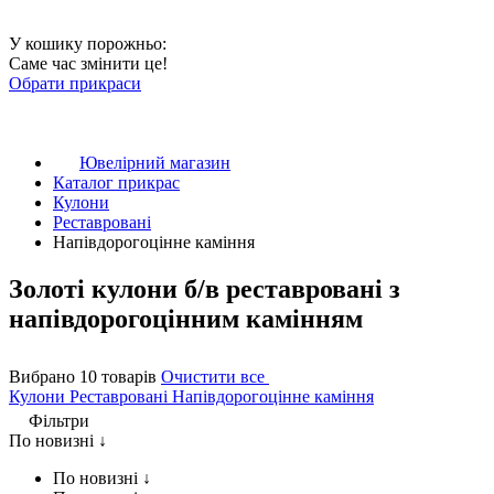
У кошику порожньо:
Саме час змінити це!
Обрати прикраси
Ювелірний магазин
Каталог прикрас
Кулони
Реставровані
Напівдорогоцінне каміння
Золоті кулони б/в реставровані з
напівдорогоцінним камінням
Вибрано 10 товарів
Очистити все
Кулони
Реставровані
Напівдорогоцінне каміння
Фільтри
По новизні ↓
По новизні ↓