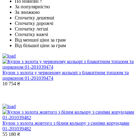
По новизні ↑
За популярністю
За знижкою
Спочатку дешевші
Спочатку дорожчі
Спочатку легші
Спочатку важчі
Від меншої ціни за грам
Від більшої ціни за грам
Кулон з золота у червоному кольорі з блакитним топазом та
цирконом 01-201039474
10 754 ₴
Кулон з золота жовтого з білим кольору з синіми корундами
01-201039482
55 180 ₴