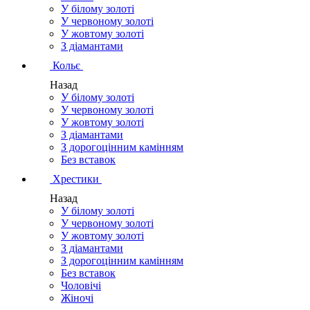
У білому золоті
У червоному золоті
У жовтому золоті
З діамантами
Кольє
Назад
У білому золоті
У червоному золоті
У жовтому золоті
З діамантами
З дорогоцінним камінням
Без вставок
Хрестики
Назад
У білому золоті
У червоному золоті
У жовтому золоті
З діамантами
З дорогоцінним камінням
Без вставок
Чоловічі
Жіночі