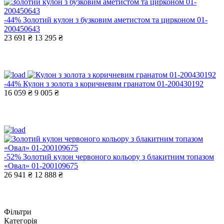
-44%
Золотий кулон з бузковим аметистом та цирконом 01-
200450643
23 691 ₴
13 295 ₴
-44%
Кулон з золота з коричневим гранатом 01-200430192
16 059 ₴
9 005 ₴
-52%
Золотий кулон червоного кольору з блакитним топазом
«Овал» 01-200109675
26 941 ₴
12 888 ₴
Фільтри
Категорія