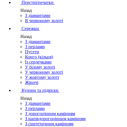
Перстні/печатки
Назад
З діамантами
В червоному золоті
Сережки
Назад
З діамантами
З перлами
Пусети
Конго (кільця)
Із сердечками
У білому золоті
У червоному золоті
У жовтому золоті
Жіночі
Кулони та підвіски
Назад
З діамантами
З перлами
З дорогоцінним камінням
З напівдорогоцінним камінням
З синтетичним камінням