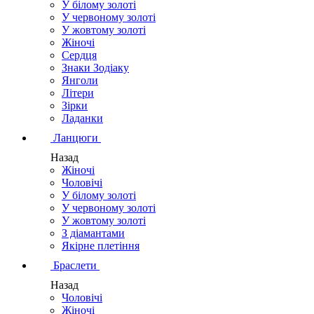
У білому золоті
У червоному золоті
У жовтому золоті
Жіночі
Сердця
Знаки Зодіаку
Янголи
Літери
Зірки
Ладанки
Ланцюги
Назад
Жіночі
Чоловічі
У білому золоті
У червоному золоті
У жовтому золоті
З діамантами
Якірне плетіння
Браслети
Назад
Чоловічі
Жіночі