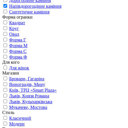
Дорогоцінне каміння
Напівдорогоцінне каміння
Синтетичне каміння
Форма огранки
Квадрат
Круг
Овал
Форма Г
Форма М
Форма С
Форма Ф
Для кого
Для жінок
Магазин
Бровари, Гагаріна
Виноградів, Миру
Київ, ТРЦ «Smart Plaza»
Львів, Князя Романа
Львів, Кульпарківська
Мукачеве, Мостова
Стиль
Класичний
Модерн