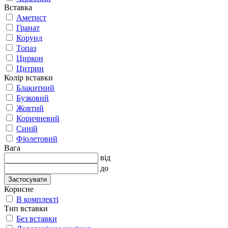
Вставка
Аметист
Гранат
Корунд
Топаз
Циркон
Цитрин
Колір вставки
Блакитний
Бузковий
Жовтий
Коричневий
Синій
Фіолетовий
Вага
від
до
Застосувати
Корисне
В комплекті
Тип вставки
Без вставки