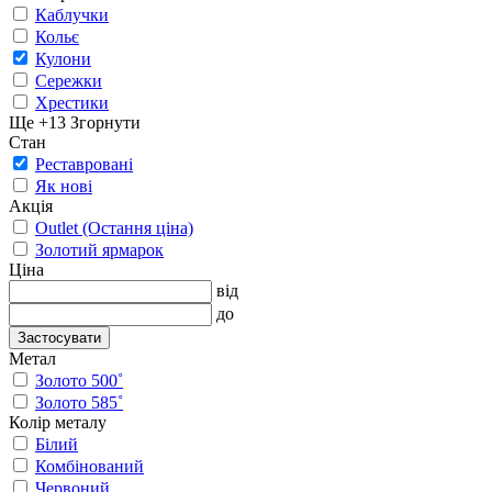
Каблучки
Кольє
Кулони
Сережки
Хрестики
Ще +13
Згорнути
Стан
Реставровані
Як нові
Акція
Outlet (Остання ціна)
Золотий ярмарок
Ціна
від
до
Застосувати
Метал
Золото 500˚
Золото 585˚
Колір металу
Білий
Комбінований
Червоний