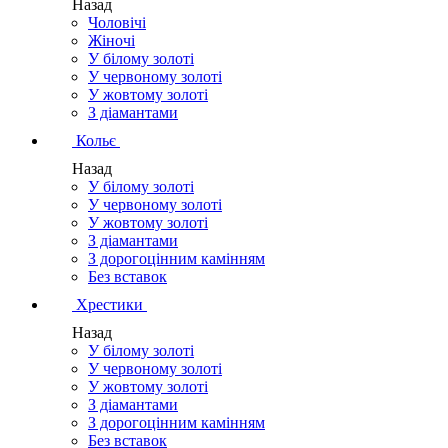
Назад
Чоловічі
Жіночі
У білому золоті
У червоному золоті
У жовтому золоті
З діамантами
Кольє
Назад
У білому золоті
У червоному золоті
У жовтому золоті
З діамантами
З дорогоцінним камінням
Без вставок
Хрестики
Назад
У білому золоті
У червоному золоті
У жовтому золоті
З діамантами
З дорогоцінним камінням
Без вставок