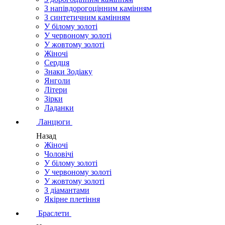
З напівдорогоцінним камінням
З синтетичним камінням
У білому золоті
У червоному золоті
У жовтому золоті
Жіночі
Сердця
Знаки Зодіаку
Янголи
Літери
Зірки
Ладанки
Ланцюги
Назад
Жіночі
Чоловічі
У білому золоті
У червоному золоті
У жовтому золоті
З діамантами
Якірне плетіння
Браслети