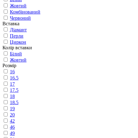
Жовтий
Комбінований
Червоний
Вставка
Діамант
Перли
Циркон
Колір вставки
Білий
Жовтий
Розмір
16
16.5
17
17.5
18
18.5
19
20
42
46
49