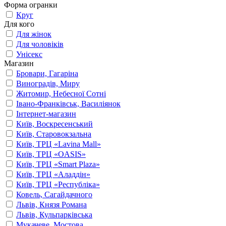
Форма огранки
Круг
Для кого
Для жінок
Для чоловіків
Унісекс
Магазин
Бровари, Гагаріна
Виноградів, Миру
Житомир, Небесної Сотні
Івано-Франківськ, Василіянок
Інтернет-магазин
Київ, Воскресенський
Київ, Старовокзальна
Київ, ТРЦ «Lavina Mall»
Київ, ТРЦ «OASIS»
Київ, ТРЦ «Smart Plaza»
Київ, ТРЦ «Аладдін»
Київ, ТРЦ «Республіка»
Ковель, Сагайдачного
Львів, Князя Романа
Львів, Кульпарківська
Мукачеве, Мостова