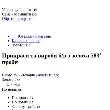
У кошику порожньо:
Саме час змінити це!
Обрати прикраси
Ювелірний магазин
Каталог прикрас
Золото 583˚
Прикраси та вироби б/в з золота 583˚
проби
Вибрано 66 товарів
Очистити все
Золото 583˚
Фільтри
По новизні ↓
По новизні ↓
По новизні ↑
За популярністю