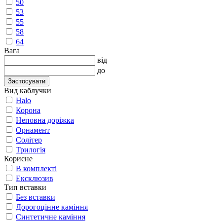
50
53
55
58
64
Вага
від
до
Застосувати
Вид каблучки
Halo
Корона
Неповна доріжка
Орнамент
Солітер
Трилогія
Корисне
В комплекті
Ексклюзив
Тип вставки
Без вставки
Дорогоцінне каміння
Синтетичне каміння