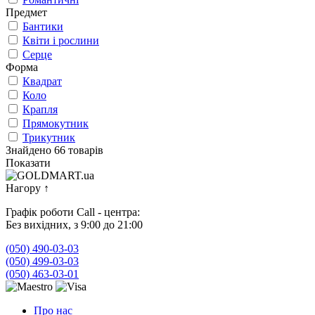
Предмет
Бантики
Квіти і рослини
Серце
Форма
Квадрат
Коло
Крапля
Прямокутник
Трикутник
Знайдено 66 товарів
Показати
Нагору
↑
Графік роботи Call - центра:
Без вихідних, з 9:00 до 21:00
(050) 490-03-03
(050) 499-03-03
(050) 463-03-01
Про нас