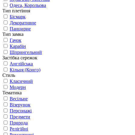
Одеса, Корольова
Тип плетіння
Бісмарк
Декоративне
Панцирне
Тип замка
Гачок
Карабін
Шпрингельний
Застібка сережок
Англійська
Кільця (Конго)
Стиль
Класичний
Модерн
Тематика
Весільне
Візерунок
Персонажі
Предмети
Природа
Релігійні
Романтичні