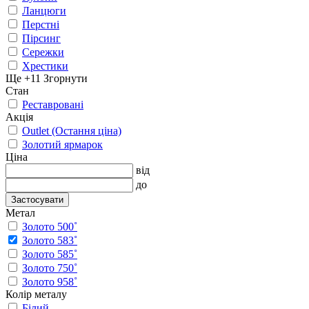
Ланцюги
Перстні
Пірсинг
Сережки
Хрестики
Ще +11
Згорнути
Стан
Реставровані
Акція
Outlet (Остання ціна)
Золотий ярмарок
Ціна
від
до
Застосувати
Метал
Золото 500˚
Золото 583˚
Золото 585˚
Золото 750˚
Золото 958˚
Колір металу
Білий