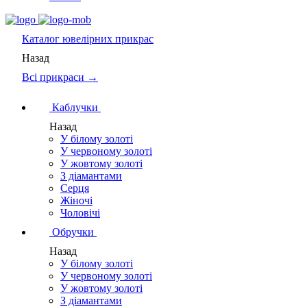
Каталог
ювелірних прикрас
Назад
Всі прикраси →
Каблучки
Назад
У білому золоті
У червоному золоті
У жовтому золоті
З діамантами
Серця
Жіночі
Чоловічі
Обручки
Назад
У білому золоті
У червоному золоті
У жовтому золоті
З діамантами