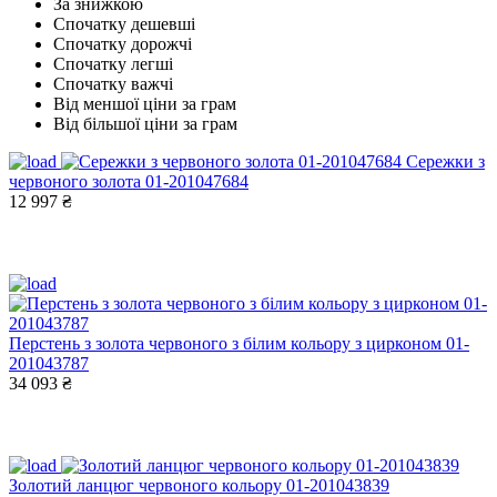
За знижкою
Спочатку дешевші
Спочатку дорожчі
Спочатку легші
Спочатку важчі
Від меншої ціни за грам
Від більшої ціни за грам
Сережки з
червоного золота 01-201047684
12 997 ₴
Перстень з золота червоного з білим кольору з цирконом 01-
201043787
34 093 ₴
Золотий ланцюг червоного кольору 01-201043839