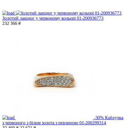
Золотий ланцюг у червоному кольорі 01-200936773
232 366 ₴
-30%
Каблучка
з червоного з білим золота з перлиною 01-200299314
32 460 ₴
22 671 ₴