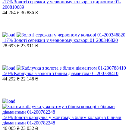
-17%
Золоті сережки у червоному кольорі з цирконом 01-
200810689
44 264 ₴
36 886 ₴
-17%
Золоті сережки у червоному кольорі 01-200346820
28 693 ₴
23 911 ₴
-50%
Каблучка з золота з білим діамантом 01-200788410
44 292 ₴
22 146 ₴
-50%
Золота каблучка у жовтому з білим кольорі з білими
діамантами 01-200782248
46 065 ₴
23 032 ₴