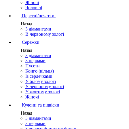
Жіночі
Чоловічі
Перстні/печатки
Назад
З діамантами
В червоному золоті
Сережки
Назад
З діамантами
З перлами
Пусети
Конго (кільця)
Із сердечками
У білому золоті
У червоному золоті
У жовтому золоті
Жіночі
Кулони та підвіски
Назад
З діамантами
З перлами
З дорогоцінним камінням