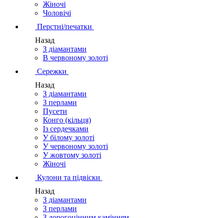
Жіночі
Чоловічі
Перстні/печатки
Назад
З діамантами
В червоному золоті
Сережки
Назад
З діамантами
З перлами
Пусети
Конго (кільця)
Із сердечками
У білому золоті
У червоному золоті
У жовтому золоті
Жіночі
Кулони та підвіски
Назад
З діамантами
З перлами
З дорогоцінним камінням