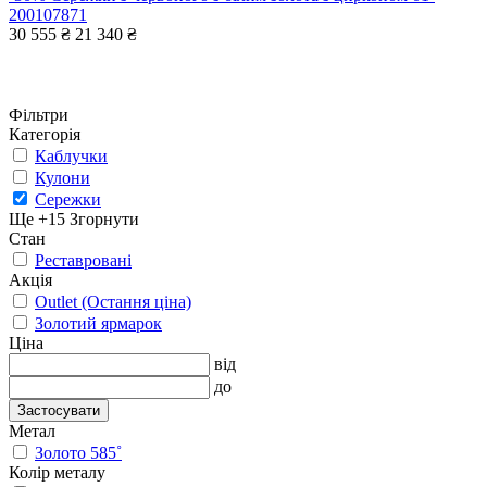
200107871
30 555 ₴
21 340 ₴
Фільтри
Категорія
Каблучки
Кулони
Сережки
Ще +15
Згорнути
Стан
Реставровані
Акція
Outlet (Остання ціна)
Золотий ярмарок
Ціна
від
до
Застосувати
Метал
Золото 585˚
Колір металу