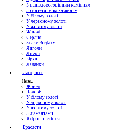
З напівдорогоцінним камінням
З синтетичним камінням
У білому золоті
У червоному золоті
У жовтому золоті
Жіночі
Сердця
Знаки Зодіаку
Янголи
Літери
Зірки
Ладанки
Ланцюги
Назад
Жіночі
Чоловічі
У білому золоті
У червоному золоті
У жовтому золоті
З діамантами
Якірне плетіння
Браслети