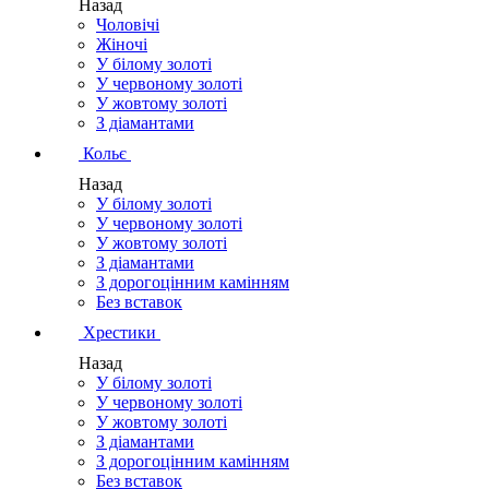
Назад
Чоловічі
Жіночі
У білому золоті
У червоному золоті
У жовтому золоті
З діамантами
Кольє
Назад
У білому золоті
У червоному золоті
У жовтому золоті
З діамантами
З дорогоцінним камінням
Без вставок
Хрестики
Назад
У білому золоті
У червоному золоті
У жовтому золоті
З діамантами
З дорогоцінним камінням
Без вставок