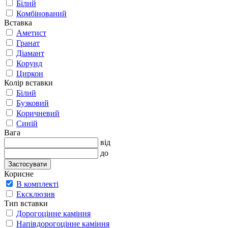
Білий
Комбінований
Вставка
Аметист
Гранат
Діамант
Корунд
Циркон
Колір вставки
Білий
Бузковий
Коричневий
Синій
Вага
від
до
Застосувати
Корисне
В комплекті
Ексклюзив
Тип вставки
Дорогоцінне каміння
Напівдорогоцінне каміння