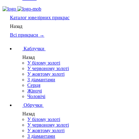
Каталог
ювелірних прикрас
Назад
Всі прикраси →
Каблучки
Назад
У білому золоті
У червоному золоті
У жовтому золоті
З діамантами
Серця
Жіночі
Чоловічі
Обручки
Назад
У білому золоті
У червоному золоті
У жовтому золоті
З діамантами