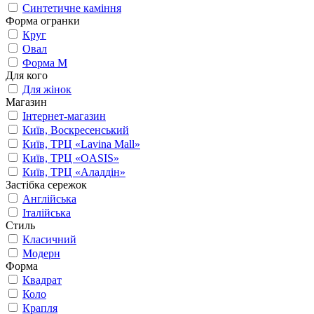
Синтетичне каміння
Форма огранки
Круг
Овал
Форма М
Для кого
Для жінок
Магазин
Інтернет-магазин
Київ, Воскресенський
Київ, ТРЦ «Lavina Mall»
Київ, ТРЦ «OASIS»
Київ, ТРЦ «Аладдін»
Застібка сережок
Англійська
Італійська
Стиль
Класичний
Модерн
Форма
Квадрат
Коло
Крапля