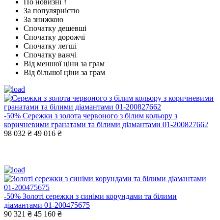
По новизні ↑
За популярністю
За знижкою
Спочатку дешевші
Спочатку дорожчі
Спочатку легші
Спочатку важчі
Від меншої ціни за грам
Від більшої ціни за грам
-50%
Сережки з золота червоного з білим кольору з
коричневими гранатами та білими діамантами 01-200827662
98 032 ₴
49 016 ₴
-50%
Золоті сережки з синіми корундами та білими
діамантами 01-200475675
90 321 ₴
45 160 ₴