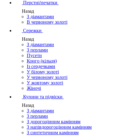
Перстні/печатки
Назад
З діамантами
В червоному золоті
Сережки
Назад
З діамантами
З перлами
Пусети
Конго (кільця)
Із сердечками
У білому золоті
У червоному золоті
У жовтому золоті
Жіночі
Кулони та підвіски
Назад
З діамантами
З перлами
З дорогоцінним камінням
З напівдорогоцінним камінням
З синтетичним камінням