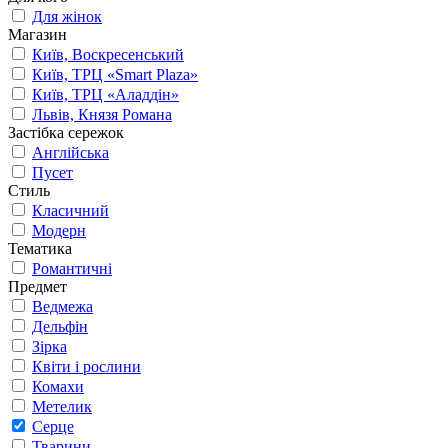
Для жінок
Магазин
Київ, Воскресенський
Київ, ТРЦ «Smart Plaza»
Київ, ТРЦ «Аладдін»
Львів, Князя Романа
Застібка сережок
Англійська
Пусет
Стиль
Класичний
Модерн
Тематика
Романтичні
Предмет
Ведмежа
Дельфін
Зірка
Квіти і рослини
Комахи
Метелик
Серце
Тварини