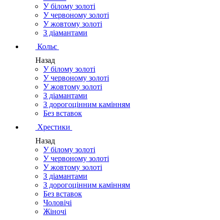
У білому золоті
У червоному золоті
У жовтому золоті
З діамантами
Кольє
Назад
У білому золоті
У червоному золоті
У жовтому золоті
З діамантами
З дорогоцінним камінням
Без вставок
Хрестики
Назад
У білому золоті
У червоному золоті
У жовтому золоті
З діамантами
З дорогоцінним камінням
Без вставок
Чоловічі
Жіночі