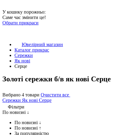
У кошику порожньо:
Саме час змінити це!
Обрати прикраси
Ювелірний магазин
Каталог прикрас
Сережки
Як нові
Серце
Золоті сережки б/в як нові Серце
Вибрано 4 товари
Очистити все
Сережки
Як нові
Серце
Фільтри
По новизні ↓
По новизні ↓
По новизні ↑
За популярністю