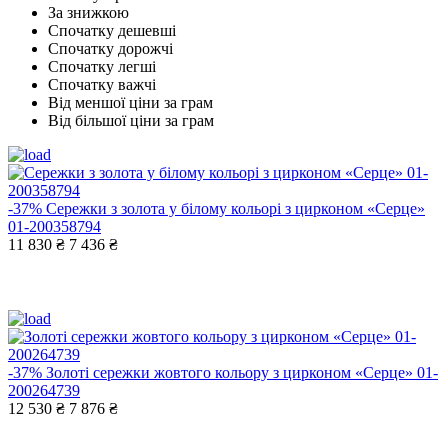
За знижкою
Спочатку дешевші
Спочатку дорожчі
Спочатку легші
Спочатку важчі
Від меншої ціни за грам
Від більшої ціни за грам
-37%
Сережки з золота у білому кольорі з цирконом «Серце»
01-200358794
11 830 ₴
7 436 ₴
-37%
Золоті сережки жовтого кольору з цирконом «Серце» 01-
200264739
12 530 ₴
7 876 ₴