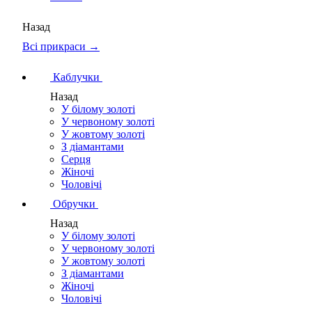
Назад
Всі прикраси →
Каблучки
Назад
У білому золоті
У червоному золоті
У жовтому золоті
З діамантами
Серця
Жіночі
Чоловічі
Обручки
Назад
У білому золоті
У червоному золоті
У жовтому золоті
З діамантами
Жіночі
Чоловічі