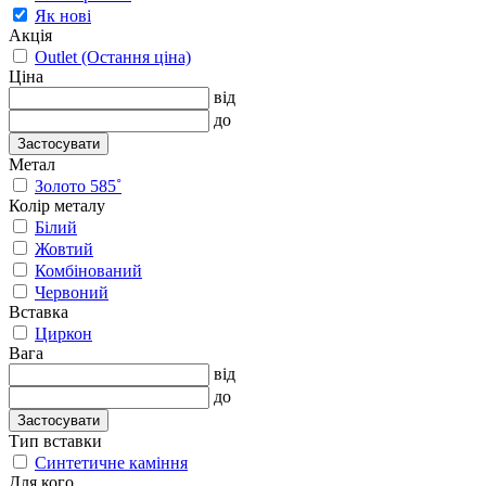
Як нові
Акція
Outlet (Остання ціна)
Ціна
від
до
Застосувати
Метал
Золото 585˚
Колір металу
Білий
Жовтий
Комбінований
Червоний
Вставка
Циркон
Вага
від
до
Застосувати
Тип вставки
Синтетичне каміння
Для кого