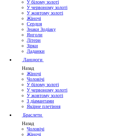
У білому золоті
У червоному золоті
У жовтому золоті
Жіночі
Сердця
Знаки Зодіаку
Янголи
Літери
Зірки
Ладанки
Ланцюги
Назад
Жіночі
Чоловічі
У білому золоті
У червоному золоті
У жовтому золоті
З діамантами
Якірне плетіння
Браслети
Назад
Чоловічі
Жіночі