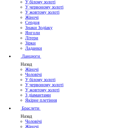
У білому золоті
У червоному золоті
У жовтому золоті
Жіночі
Сердця
Знаки Зодіаку
Янголи
Літери
Зірки
Ладанки
Ланцюги
Назад
Жіночі
Чоловічі
У білому золоті
У червоному золоті
У жовтому золоті
З діамантами
Якірне плетіння
Браслети
Назад
Чоловічі
Жіночі