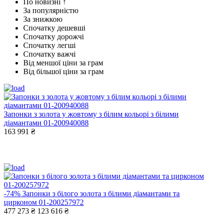
По новизні ↑
За популярністю
За знижкою
Спочатку дешевші
Спочатку дорожчі
Спочатку легші
Спочатку важчі
Від меншої ціни за грам
Від більшої ціни за грам
Запонки з золота у жовтому з білим кольорі з білими
діамантами 01-200940088
163 991 ₴
-74%
Запонки з білого золота з білими діамантами та
цирконом 01-200257972
477 273 ₴
123 616 ₴