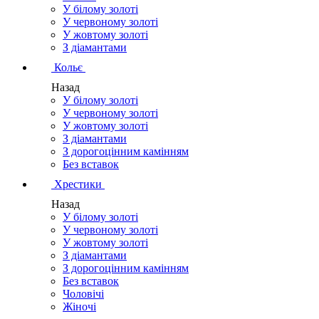
У білому золоті
У червоному золоті
У жовтому золоті
З діамантами
Кольє
Назад
У білому золоті
У червоному золоті
У жовтому золоті
З діамантами
З дорогоцінним камінням
Без вставок
Хрестики
Назад
У білому золоті
У червоному золоті
У жовтому золоті
З діамантами
З дорогоцінним камінням
Без вставок
Чоловічі
Жіночі