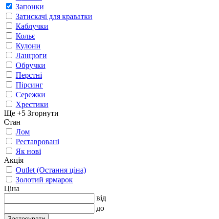
Запонки
Затискачі для краватки
Каблучки
Кольє
Кулони
Ланцюги
Обручки
Перстні
Пірсинг
Сережки
Хрестики
Ще +5
Згорнути
Стан
Лом
Реставровані
Як нові
Акція
Outlet (Остання ціна)
Золотий ярмарок
Ціна
від
до
Застосувати