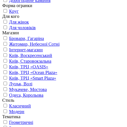
Дорогоцінне каміння
Форма огранки
Круг
Для кого
Для жінок
Для чоловіків
Магазин
Бровари, Гагаріна
Житомир, Небесної Сотні
Інтернет-магазин
Київ, Воскресенський
Київ, Старовокзальна
Київ, ТРЦ «OASIS»
Київ, ТРЦ «Ocean Plaza»
Київ, ТРЦ «Smart Plaza»
Луцьк, Волі
Мукачеве, Мостова
Одеса, Корольова
Стиль
Класичний
Модерн
Тематика
Геометричні