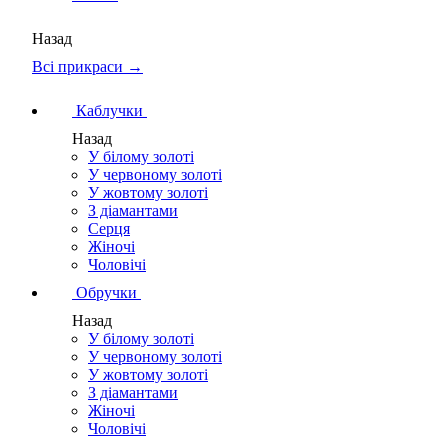
Назад
Всі прикраси →
Каблучки
Назад
У білому золоті
У червоному золоті
У жовтому золоті
З діамантами
Серця
Жіночі
Чоловічі
Обручки
Назад
У білому золоті
У червоному золоті
У жовтому золоті
З діамантами
Жіночі
Чоловічі