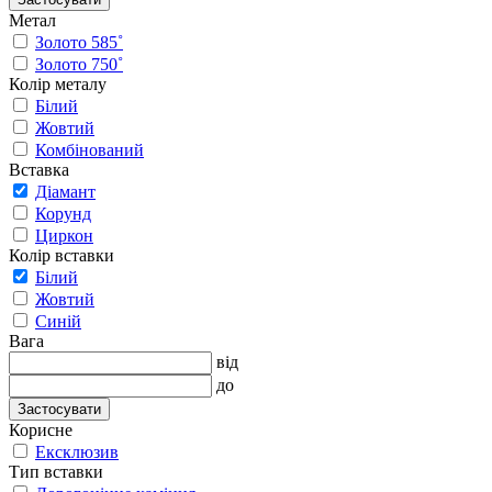
Метал
Золото 585˚
Золото 750˚
Колір металу
Білий
Жовтий
Комбінований
Вставка
Діамант
Корунд
Циркон
Колір вставки
Білий
Жовтий
Синій
Вага
від
до
Застосувати
Корисне
Ексклюзив
Тип вставки