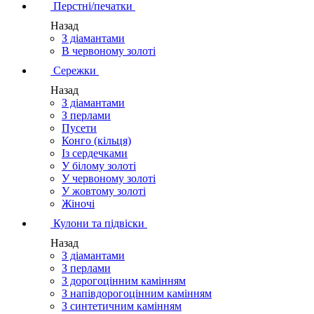
Перстні/печатки
Назад
З діамантами
В червоному золоті
Сережки
Назад
З діамантами
З перлами
Пусети
Конго (кільця)
Із сердечками
У білому золоті
У червоному золоті
У жовтому золоті
Жіночі
Кулони та підвіски
Назад
З діамантами
З перлами
З дорогоцінним камінням
З напівдорогоцінним камінням
З синтетичним камінням