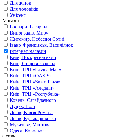
Для жінок
Для чоловіків
Унісекс
Магазин
Бровари, Гагаріна
Виноградів, Миру
Житомир, Небесної Сотні
Івано-Франківськ, Василіянок
Інтернет-магазин
Київ, Воскресенський
Київ, Старовокзальна
Київ, ТРЦ «Lavina Mall»
Київ, ТРЦ «OASIS»
Київ, ТРЦ «Smart Plaza»
Київ, ТРЦ «Аладдін»
Київ, ТРЦ «Республіка»
Ковель, Сагайдачного
Луцьк, Волі
Львів, Князя Романа
Львів, Кульпарківська
Мукачеве, Мостова
Одеса, Корольова
Стиль