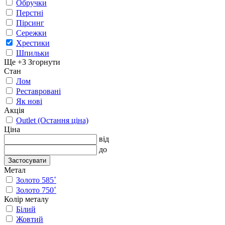
Обручки
Перстні
Пірсинг
Сережки
Хрестики
Шпильки
Ще +3
Згорнути
Стан
Лом
Реставровані
Як нові
Акція
Outlet (Остання ціна)
Ціна
від
до
Застосувати
Метал
Золото 585˚
Золото 750˚
Колір металу
Білий
Жовтий