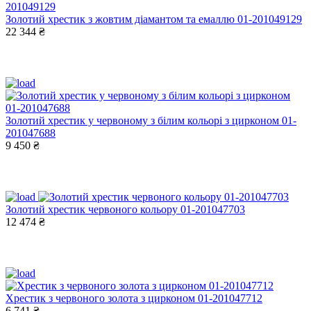
Золотий хрестик з жовтим діамантом та емаллю 01-201049129
22 344 ₴
Золотий хрестик у червоному з білим кольорі з цирконом 01-
201047688
9 450 ₴
Золотий хрестик червоного кольору 01-201047703
12 474 ₴
Хрестик з червоного золота з цирконом 01-201047712
6 741 ₴