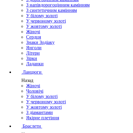
З напівдорогоцінним камінням
З синтетичним камінням
У білому золоті
У червоному золоті
У жовтому золоті
Жіночі
Сердця
Знаки Зодіаку
Янголи
Літери
Зірки
Ладанки
Ланцюги
Назад
Жіночі
Чоловічі
У білому золоті
У червоному золоті
У жовтому золоті
З діамантами
Якірне плетіння
Браслети