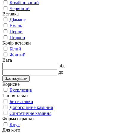
Комбінований
Червоний
Вставка
Діамант
Емаль
Перли
Циркон
Колір вставки
Білий
Жовтий
Вага
від
до
Застосувати
Корисне
Ексклюзив
Тип вставки
Без вставки
Дорогоцінне каміння
Синтетичне каміння
Форма огранки
Круг
Для кого