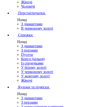
Жіночі
Чоловічі
Перстні/печатки
Назад
З діамантами
В червоному золоті
Сережки
Назад
З діамантами
З перлами
Пусети
Конго (кільця)
Із сердечками
У білому золоті
У червоному золоті
У жовтому золоті
Жіночі
Кулони та підвіски
Назад
З діамантами
З перлами
З дорогоцінним камінням