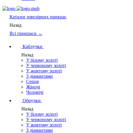
Каталог
ювелірних прикрас
Назад
Всі прикраси →
Каблучки
Назад
У білому золоті
У червоному золоті
У жовтому золоті
З діамантами
Серця
Жіночі
Чоловічі
Обручки
Назад
У білому золоті
У червоному золоті
У жовтому золоті
З діамантами