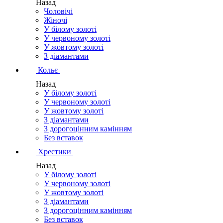
Назад
Чоловічі
Жіночі
У білому золоті
У червоному золоті
У жовтому золоті
З діамантами
Кольє
Назад
У білому золоті
У червоному золоті
У жовтому золоті
З діамантами
З дорогоцінним камінням
Без вставок
Хрестики
Назад
У білому золоті
У червоному золоті
У жовтому золоті
З діамантами
З дорогоцінним камінням
Без вставок