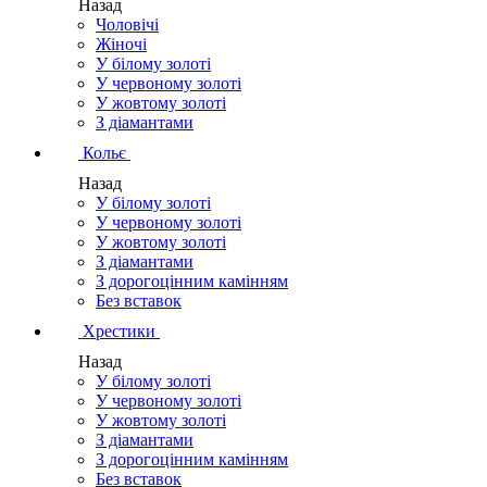
Назад
Чоловічі
Жіночі
У білому золоті
У червоному золоті
У жовтому золоті
З діамантами
Кольє
Назад
У білому золоті
У червоному золоті
У жовтому золоті
З діамантами
З дорогоцінним камінням
Без вставок
Хрестики
Назад
У білому золоті
У червоному золоті
У жовтому золоті
З діамантами
З дорогоцінним камінням
Без вставок