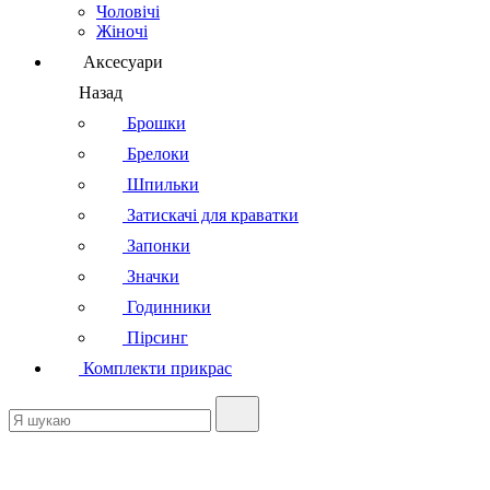
Чоловічі
Жіночі
Аксесуари
Назад
Брошки
Брелоки
Шпильки
Затискачі для краватки
Запонки
Значки
Годинники
Пірсинг
Комплекти прикрас