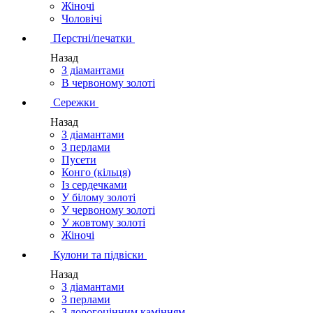
Жіночі
Чоловічі
Перстні/печатки
Назад
З діамантами
В червоному золоті
Сережки
Назад
З діамантами
З перлами
Пусети
Конго (кільця)
Із сердечками
У білому золоті
У червоному золоті
У жовтому золоті
Жіночі
Кулони та підвіски
Назад
З діамантами
З перлами
З дорогоцінним камінням