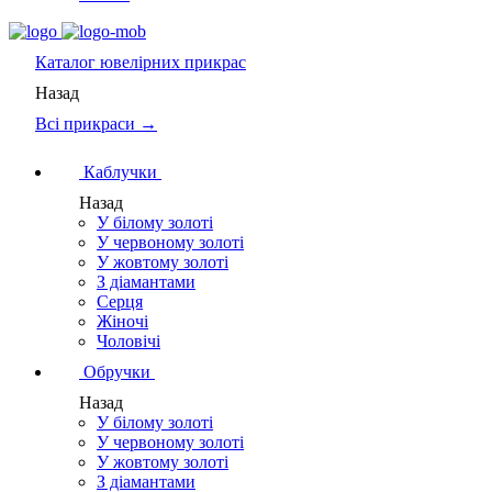
Каталог
ювелірних прикрас
Назад
Всі прикраси →
Каблучки
Назад
У білому золоті
У червоному золоті
У жовтому золоті
З діамантами
Серця
Жіночі
Чоловічі
Обручки
Назад
У білому золоті
У червоному золоті
У жовтому золоті
З діамантами