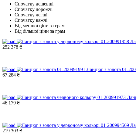
Спочатку дешевші
Спочатку дорожчі
Спочатку легші
Спочатку важчі
Від меншої ціни за грам
Від більшої ціни за грам
Ла
252 378 ₴
Ланцюг з золота 01-20
67 284 ₴
Ланц
46 179 ₴
Ла
219 303 ₴