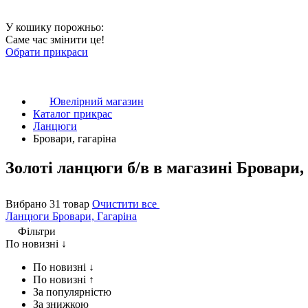
У кошику порожньо:
Саме час змінити це!
Обрати прикраси
Ювелірний магазин
Каталог прикрас
Ланцюги
Бровари, гагаріна
Золоті ланцюги б/в в магазині Бровари,
Вибрано 31 товар
Очистити все
Ланцюги
Бровари, Гагаріна
Фільтри
По новизні ↓
По новизні ↓
По новизні ↑
За популярністю
За знижкою