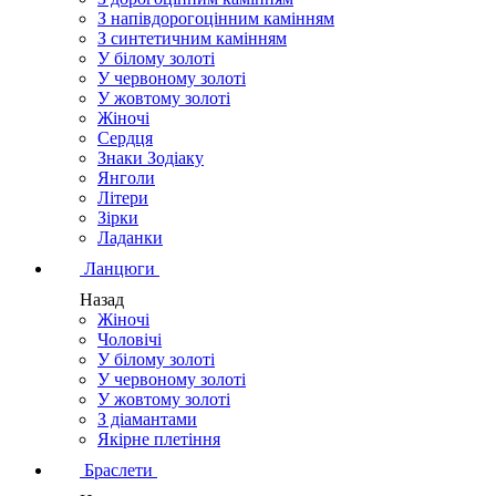
З напівдорогоцінним камінням
З синтетичним камінням
У білому золоті
У червоному золоті
У жовтому золоті
Жіночі
Сердця
Знаки Зодіаку
Янголи
Літери
Зірки
Ладанки
Ланцюги
Назад
Жіночі
Чоловічі
У білому золоті
У червоному золоті
У жовтому золоті
З діамантами
Якірне плетіння
Браслети