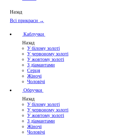
Назад
Всі прикраси →
Каблучки
Назад
У білому золоті
У червоному золоті
У жовтому золоті
З діамантами
Серця
Жіночі
Чоловічі
Обручки
Назад
У білому золоті
У червоному золоті
У жовтому золоті
З діамантами
Жіночі
Чоловічі