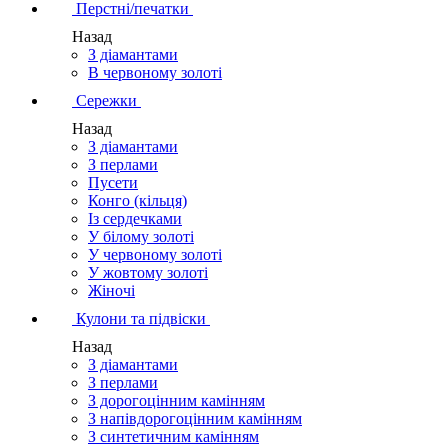
Перстні/печатки
Назад
З діамантами
В червоному золоті
Сережки
Назад
З діамантами
З перлами
Пусети
Конго (кільця)
Із сердечками
У білому золоті
У червоному золоті
У жовтому золоті
Жіночі
Кулони та підвіски
Назад
З діамантами
З перлами
З дорогоцінним камінням
З напівдорогоцінним камінням
З синтетичним камінням