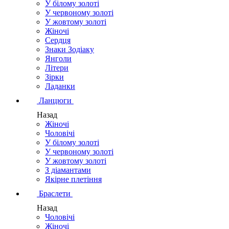
У білому золоті
У червоному золоті
У жовтому золоті
Жіночі
Сердця
Знаки Зодіаку
Янголи
Літери
Зірки
Ладанки
Ланцюги
Назад
Жіночі
Чоловічі
У білому золоті
У червоному золоті
У жовтому золоті
З діамантами
Якірне плетіння
Браслети
Назад
Чоловічі
Жіночі