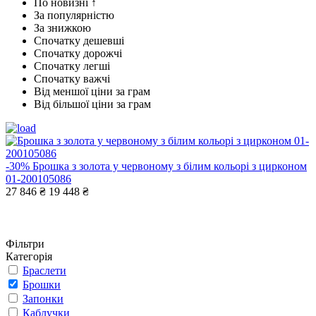
По новизні ↑
За популярністю
За знижкою
Спочатку дешевші
Спочатку дорожчі
Спочатку легші
Спочатку важчі
Від меншої ціни за грам
Від більшої ціни за грам
-30%
Брошка з золота у червоному з білим кольорі з цирконом
01-200105086
27 846 ₴
19 448 ₴
Фільтри
Категорія
Браслети
Брошки
Запонки
Каблучки