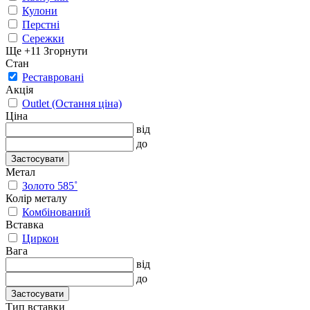
Кулони
Перстні
Сережки
Ще +11
Згорнути
Стан
Реставровані
Акція
Outlet (Остання ціна)
Ціна
від
до
Застосувати
Метал
Золото 585˚
Колір металу
Комбінований
Вставка
Циркон
Вага
від
до
Застосувати
Тип вставки