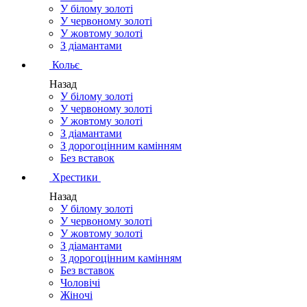
У білому золоті
У червоному золоті
У жовтому золоті
З діамантами
Кольє
Назад
У білому золоті
У червоному золоті
У жовтому золоті
З діамантами
З дорогоцінним камінням
Без вставок
Хрестики
Назад
У білому золоті
У червоному золоті
У жовтому золоті
З діамантами
З дорогоцінним камінням
Без вставок
Чоловічі
Жіночі