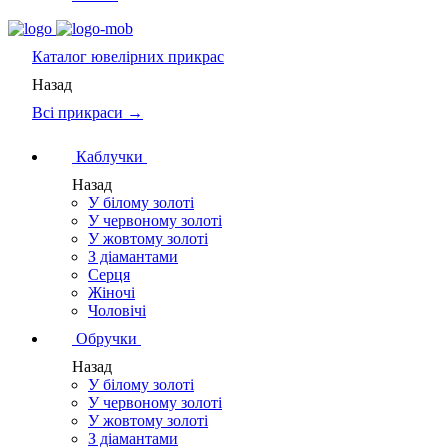
Каталог
ювелірних прикрас
Назад
Всі прикраси →
Каблучки
Назад
У білому золоті
У червоному золоті
У жовтому золоті
З діамантами
Серця
Жіночі
Чоловічі
Обручки
Назад
У білому золоті
У червоному золоті
У жовтому золоті
З діамантами