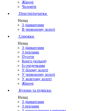
Жіночі
Чоловічі
Перстні/печатки
Назад
З діамантами
В червоному золоті
Сережки
Назад
З діамантами
З перлами
Пусети
Конго (кільця)
Із сердечками
У білому золоті
У червоному золоті
У жовтому золоті
Жіночі
Кулони та підвіски
Назад
З діамантами
З перлами
З дорогоцінним камінням