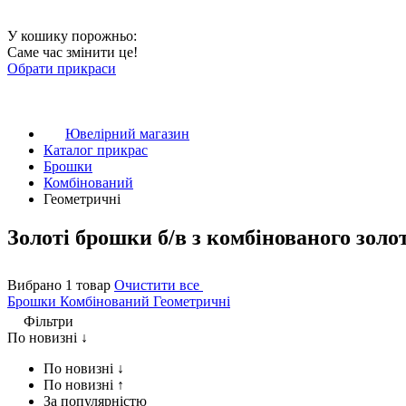
У кошику порожньо:
Саме час змінити це!
Обрати прикраси
Ювелірний магазин
Каталог прикрас
Брошки
Комбінований
Геометричні
Золоті брошки б/в з комбінованого зол
Вибрано 1 товар
Очистити все
Брошки
Комбінований
Геометричні
Фільтри
По новизні ↓
По новизні ↓
По новизні ↑
За популярністю