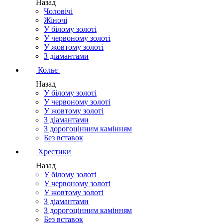
Назад
Чоловічі
Жіночі
У білому золоті
У червоному золоті
У жовтому золоті
З діамантами
Кольє
Назад
У білому золоті
У червоному золоті
У жовтому золоті
З діамантами
З дорогоцінним камінням
Без вставок
Хрестики
Назад
У білому золоті
У червоному золоті
У жовтому золоті
З діамантами
З дорогоцінним камінням
Без вставок