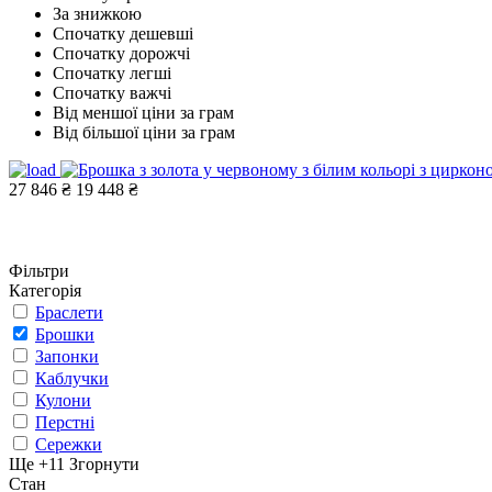
За знижкою
Спочатку дешевші
Спочатку дорожчі
Спочатку легші
Спочатку важчі
Від меншої ціни за грам
Від більшої ціни за грам
27 846 ₴
19 448 ₴
Фільтри
Категорія
Браслети
Брошки
Запонки
Каблучки
Кулони
Перстні
Сережки
Ще +11
Згорнути
Стан