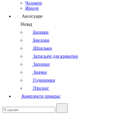
Чоловічі
Жіночі
Аксесуари
Назад
Брошки
Брелоки
Шпильки
Затискачі для краватки
Запонки
Значки
Годинники
Пірсинг
Комплекти прикрас