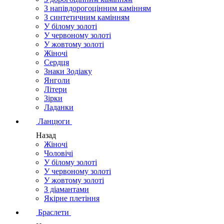
З напівдорогоцінним камінням
З синтетичним камінням
У білому золоті
У червоному золоті
У жовтому золоті
Жіночі
Сердця
Знаки Зодіаку
Янголи
Літери
Зірки
Ладанки
Ланцюги
Назад
Жіночі
Чоловічі
У білому золоті
У червоному золоті
У жовтому золоті
З діамантами
Якірне плетіння
Браслети