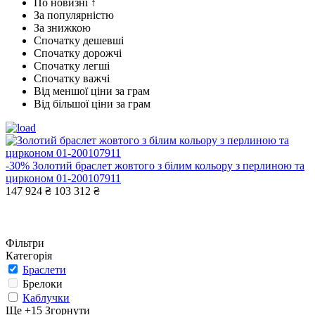
По новизні ↑
За популярністю
За знижкою
Спочатку дешевші
Спочатку дорожчі
Спочатку легші
Спочатку важчі
Від меншої ціни за грам
Від більшої ціни за грам
-30%
Золотий браслет жовтого з білим кольору з перлиною та
цирконом 01-200107911
147 924 ₴
103 312 ₴
Фільтри
Категорія
Браслети
Брелоки
Каблучки
Ще +15
Згорнути