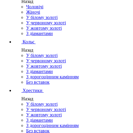
Назад
Чоловічі
Жіночі
У білому золоті
У червоному золоті
У жовтому золоті
З діамантами
Кольє
Назад
У білому золоті
У червоному золоті
У жовтому золоті
З діамантами
З дорогоцінним камінням
Без вставок
Хрестики
Назад
У білому золоті
У червоному золоті
У жовтому золоті
З діамантами
З дорогоцінним камінням
Без вставок