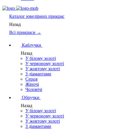
Каталог
ювелірних прикрас
Назад
Всі прикраси →
Каблучки
Назад
У білому золоті
У червоному золоті
У жовтому золоті
З діамантами
Серця
Жіночі
Чоловічі
Обручки
Назад
У білому золоті
У червоному золоті
У жовтому золоті
З діамантами