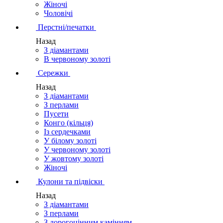
Жіночі
Чоловічі
Перстні/печатки
Назад
З діамантами
В червоному золоті
Сережки
Назад
З діамантами
З перлами
Пусети
Конго (кільця)
Із сердечками
У білому золоті
У червоному золоті
У жовтому золоті
Жіночі
Кулони та підвіски
Назад
З діамантами
З перлами
З дорогоцінним камінням