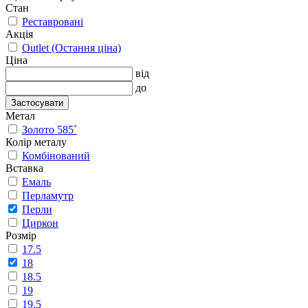
Стан
Реставровані
Акція
Outlet (Остання ціна)
Ціна
від
до
Застосувати
Метал
Золото 585˚
Колір металу
Комбінований
Вставка
Емаль
Перламутр
Перли
Циркон
Розмір
17.5
18
18.5
19
19.5