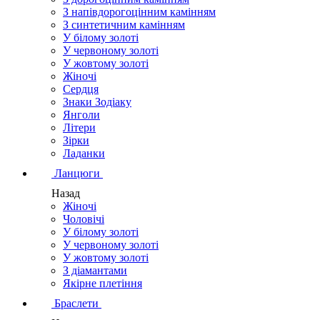
З напівдорогоцінним камінням
З синтетичним камінням
У білому золоті
У червоному золоті
У жовтому золоті
Жіночі
Сердця
Знаки Зодіаку
Янголи
Літери
Зірки
Ладанки
Ланцюги
Назад
Жіночі
Чоловічі
У білому золоті
У червоному золоті
У жовтому золоті
З діамантами
Якірне плетіння
Браслети