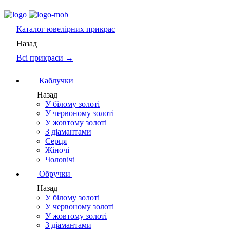
Каталог
ювелірних прикрас
Назад
Всі прикраси →
Каблучки
Назад
У білому золоті
У червоному золоті
У жовтому золоті
З діамантами
Серця
Жіночі
Чоловічі
Обручки
Назад
У білому золоті
У червоному золоті
У жовтому золоті
З діамантами