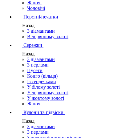
Жіночі
Чоловічі
Перстні/печатки
Назад
З діамантами
В червоному золоті
Сережки
Назад
З діамантами
З перлами
Пусети
Конго (кільця)
Із сердечками
У білому золоті
У червоному золоті
У жовтому золоті
Жіночі
Кулони та підвіски
Назад
З діамантами
З перлами
З дорогоцінним камінням