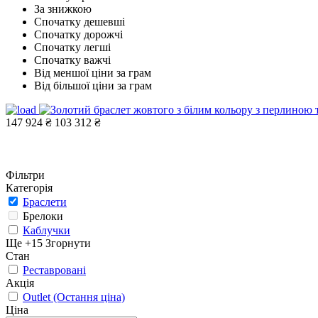
За знижкою
Спочатку дешевші
Спочатку дорожчі
Спочатку легші
Спочатку важчі
Від меншої ціни за грам
Від більшої ціни за грам
147 924 ₴
103 312 ₴
Фільтри
Категорія
Браслети
Брелоки
Каблучки
Ще +15
Згорнути
Стан
Реставровані
Акція
Outlet (Остання ціна)
Ціна