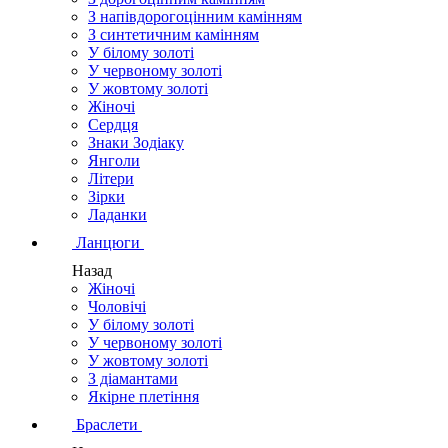
З напівдорогоцінним камінням
З синтетичним камінням
У білому золоті
У червоному золоті
У жовтому золоті
Жіночі
Сердця
Знаки Зодіаку
Янголи
Літери
Зірки
Ладанки
Ланцюги
Назад
Жіночі
Чоловічі
У білому золоті
У червоному золоті
У жовтому золоті
З діамантами
Якірне плетіння
Браслети