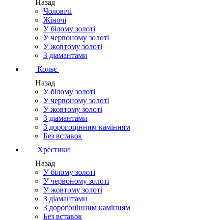
Назад
Чоловічі
Жіночі
У білому золоті
У червоному золоті
У жовтому золоті
З діамантами
Кольє
Назад
У білому золоті
У червоному золоті
У жовтому золоті
З діамантами
З дорогоцінним камінням
Без вставок
Хрестики
Назад
У білому золоті
У червоному золоті
У жовтому золоті
З діамантами
З дорогоцінним камінням
Без вставок