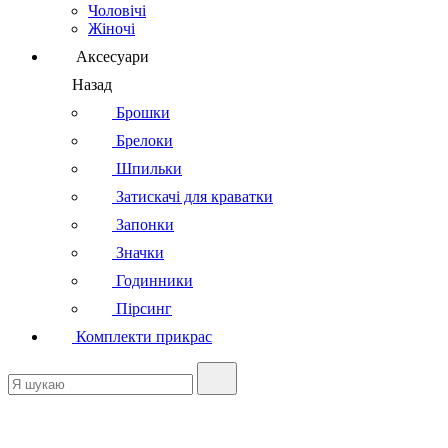
Чоловічі
Жіночі
Аксесуари
Назад
Брошки
Брелоки
Шпильки
Затискачі для краватки
Запонки
Значки
Годинники
Пірсинг
Комплекти прикрас