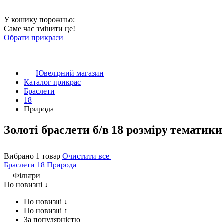
У кошику порожньо:
Саме час змінити це!
Обрати прикраси
Ювелірний магазин
Каталог прикрас
Браслети
18
Природа
Золоті браслети б/в 18 розміру тематик
Вибрано 1 товар
Очистити все
Браслети
18
Природа
Фільтри
По новизні ↓
По новизні ↓
По новизні ↑
За популярністю