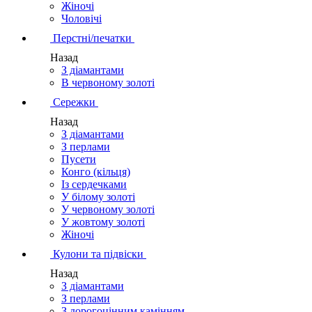
Жіночі
Чоловічі
Перстні/печатки
Назад
З діамантами
В червоному золоті
Сережки
Назад
З діамантами
З перлами
Пусети
Конго (кільця)
Із сердечками
У білому золоті
У червоному золоті
У жовтому золоті
Жіночі
Кулони та підвіски
Назад
З діамантами
З перлами
З дорогоцінним камінням