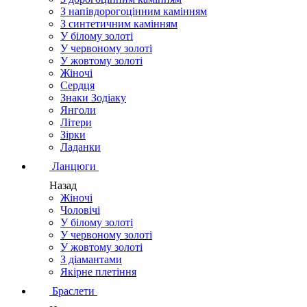
З напівдорогоцінним камінням
З синтетичним камінням
У білому золоті
У червоному золоті
У жовтому золоті
Жіночі
Сердця
Знаки Зодіаку
Янголи
Літери
Зірки
Ладанки
Ланцюги
Назад
Жіночі
Чоловічі
У білому золоті
У червоному золоті
У жовтому золоті
З діамантами
Якірне плетіння
Браслети