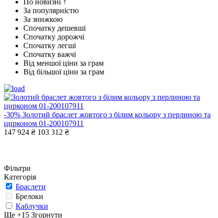
По новизні ↑
За популярністю
За знижкою
Спочатку дешевші
Спочатку дорожчі
Спочатку легші
Спочатку важчі
Від меншої ціни за грам
Від більшої ціни за грам
-30%
Золотий браслет жовтого з білим кольору з перлиною та
цирконом 01-200107911
147 924 ₴
103 312 ₴
Фільтри
Категорія
Браслети
Брелоки
Каблучки
Ще +15
Згорнути