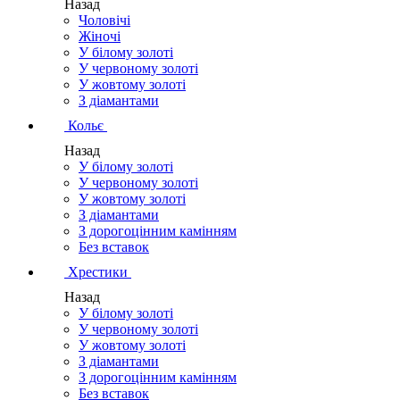
Назад
Чоловічі
Жіночі
У білому золоті
У червоному золоті
У жовтому золоті
З діамантами
Кольє
Назад
У білому золоті
У червоному золоті
У жовтому золоті
З діамантами
З дорогоцінним камінням
Без вставок
Хрестики
Назад
У білому золоті
У червоному золоті
У жовтому золоті
З діамантами
З дорогоцінним камінням
Без вставок