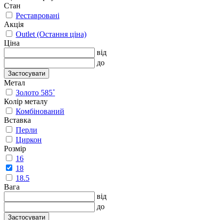
Стан
Реставровані
Акція
Outlet (Остання ціна)
Ціна
від
до
Застосувати
Метал
Золото 585˚
Колір металу
Комбінований
Вставка
Перли
Циркон
Розмір
16
18
18.5
Вага
від
до
Застосувати