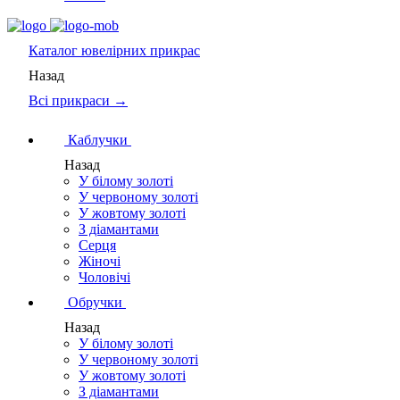
Каталог
ювелірних прикрас
Назад
Всі прикраси →
Каблучки
Назад
У білому золоті
У червоному золоті
У жовтому золоті
З діамантами
Серця
Жіночі
Чоловічі
Обручки
Назад
У білому золоті
У червоному золоті
У жовтому золоті
З діамантами