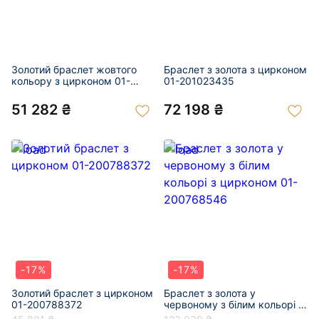
Золотий браслет жовтого
Браслет з золота з цирконом
кольору з цирконом 01-
01-201023435
201047689
51 282 ₴
72 198 ₴
-17%
-17%
Золотий браслет з цирконом
Браслет з золота у
01-200788372
червоному з білим кольорі з
цирконом 01-200768546