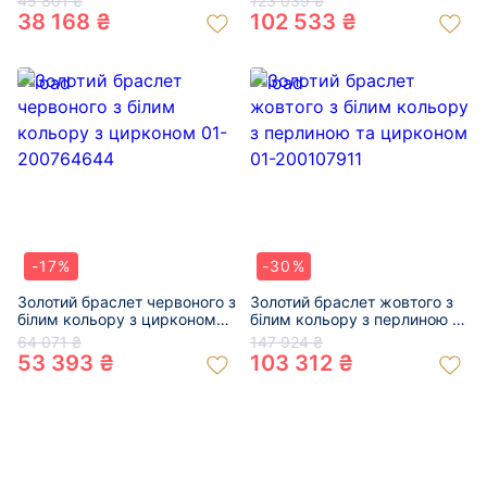
45 801 ₴
123 039 ₴
38 168 ₴
102 533 ₴
-17%
-30%
Золотий браслет червоного з
Золотий браслет жовтого з
білим кольору з цирконом
білим кольору з перлиною та
01-200764644
цирконом 01-200107911
64 071 ₴
147 924 ₴
53 393 ₴
103 312 ₴