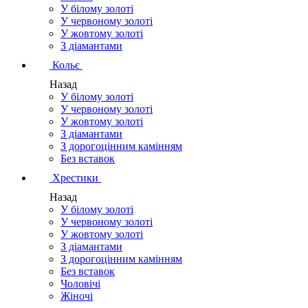
У білому золоті
У червоному золоті
У жовтому золоті
З діамантами
Кольє
Назад
У білому золоті
У червоному золоті
У жовтому золоті
З діамантами
З дорогоцінним камінням
Без вставок
Хрестики
Назад
У білому золоті
У червоному золоті
У жовтому золоті
З діамантами
З дорогоцінним камінням
Без вставок
Чоловічі
Жіночі