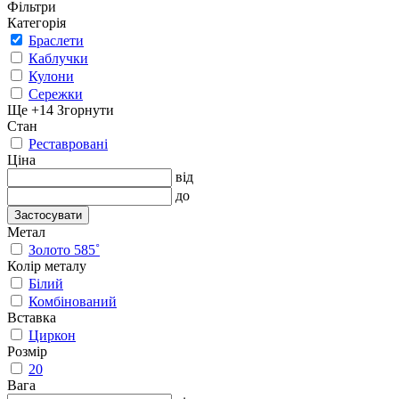
Фільтри
Категорія
Браслети
Каблучки
Кулони
Сережки
Ще +14
Згорнути
Стан
Реставровані
Ціна
від
до
Застосувати
Метал
Золото 585˚
Колір металу
Білий
Комбінований
Вставка
Циркон
Розмір
20
Вага