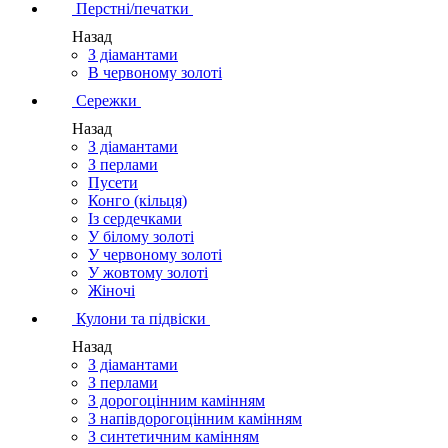
Перстні/печатки
Назад
З діамантами
В червоному золоті
Сережки
Назад
З діамантами
З перлами
Пусети
Конго (кільця)
Із сердечками
У білому золоті
У червоному золоті
У жовтому золоті
Жіночі
Кулони та підвіски
Назад
З діамантами
З перлами
З дорогоцінним камінням
З напівдорогоцінним камінням
З синтетичним камінням