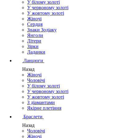
У білому золоті
У червоному золоті
У жовтому золоті
Жіночі
Сердця
Знаки Зодіаку
Янголи
Літери
Зірки
Ладанки
Ланцюги
Назад
Жіночі
Чоловічі
У білому золоті
У червоному золоті
У жовтому золоті
З діамантами
Якірне плетіння
Браслети
Назад
Чоловічі
Жіночі