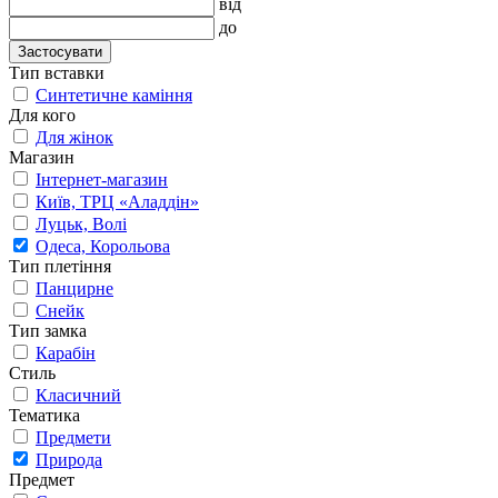
від
до
Застосувати
Тип вставки
Синтетичне каміння
Для кого
Для жінок
Магазин
Інтернет-магазин
Київ, ТРЦ «Аладдін»
Луцьк, Волі
Одеса, Корольова
Тип плетіння
Панцирне
Снейк
Тип замка
Карабін
Стиль
Класичний
Тематика
Предмети
Природа
Предмет