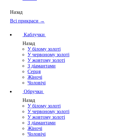
Назад
Всі прикраси →
Каблучки
Назад
У білому золоті
У червоному золоті
У жовтому золоті
З діамантами
Серця
Жіночі
Чоловічі
Обручки
Назад
У білому золоті
У червоному золоті
У жовтому золоті
З діамантами
Жіночі
Чоловічі