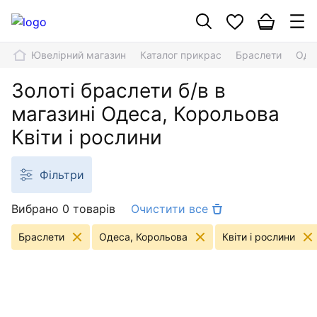
Ювелірний магазин
Каталог прикрас
Браслети
Оде
Золоті браслети б/в в
магазині Одеса, Корольова
Квіти і рослини
Фільтри
Вибрано 0 товарів
Очистити все
Браслети
Одеса, Корольова
Квіти і рослини