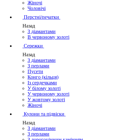
Жіночі
Чоловічі
Перстні/печатки
Назад
З діамантами
В червоному золоті
Сережки
Назад
З діамантами
З перлами
Пусети
Конго (кільця)
Із сердечками
У білому золоті
У червоному золоті
У жовтому золоті
Жіночі
Кулони та підвіски
Назад
З діамантами
З перлами
З дорогоцінним камінням