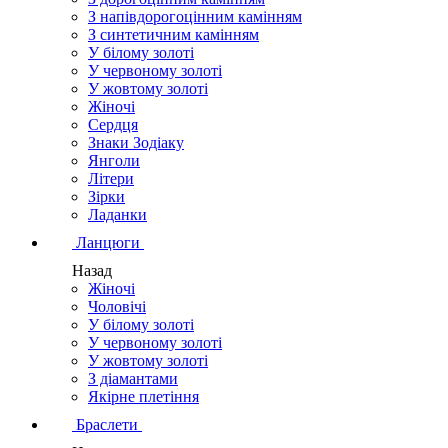
З напівдорогоцінним камінням
З синтетичним камінням
У білому золоті
У червоному золоті
У жовтому золоті
Жіночі
Сердця
Знаки Зодіаку
Янголи
Літери
Зірки
Ладанки
Ланцюги
Назад
Жіночі
Чоловічі
У білому золоті
У червоному золоті
У жовтому золоті
З діамантами
Якірне плетіння
Браслети