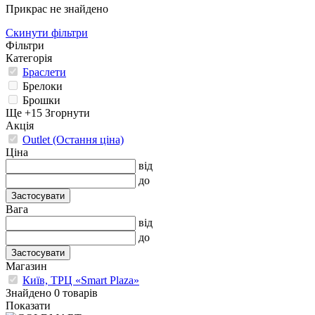
Прикрас не знайдено
Скинути фільтри
Фільтри
Категорія
Браслети
Брелоки
Брошки
Ще +15
Згорнути
Акція
Outlet (Остання ціна)
Ціна
від
до
Застосувати
Вага
від
до
Застосувати
Магазин
Київ, ТРЦ «Smart Plaza»
Знайдено 0 товарів
Показати