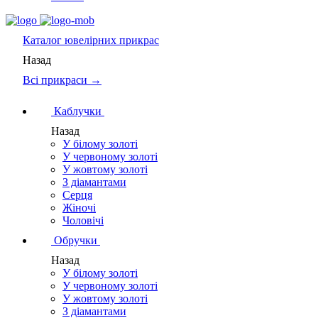
Каталог
ювелірних прикрас
Назад
Всі прикраси →
Каблучки
Назад
У білому золоті
У червоному золоті
У жовтому золоті
З діамантами
Серця
Жіночі
Чоловічі
Обручки
Назад
У білому золоті
У червоному золоті
У жовтому золоті
З діамантами