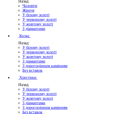
Назад
Чоловічі
Жіночі
У білому золоті
У червоному золоті
У жовтому золоті
З діамантами
Кольє
Назад
У білому золоті
У червоному золоті
У жовтому золоті
З діамантами
З дорогоцінним камінням
Без вставок
Хрестики
Назад
У білому золоті
У червоному золоті
У жовтому золоті
З діамантами
З дорогоцінним камінням
Без вставок