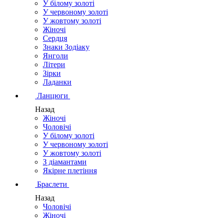
У білому золоті
У червоному золоті
У жовтому золоті
Жіночі
Сердця
Знаки Зодіаку
Янголи
Літери
Зірки
Ладанки
Ланцюги
Назад
Жіночі
Чоловічі
У білому золоті
У червоному золоті
У жовтому золоті
З діамантами
Якірне плетіння
Браслети
Назад
Чоловічі
Жіночі