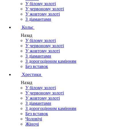
У білому золоті
У червоному золоті
У жовтому золоті
З діамантами
Кольє
Назад
У білому золоті
У червоному золоті
У жовтому золоті
З діамантами
З дорогоцінним камінням
Без вставок
Хрестики
Назад
У білому золоті
У червоному золоті
У жовтому золоті
З діамантами
З дорогоцінним камінням
Без вставок
Чоловічі
Жіночі