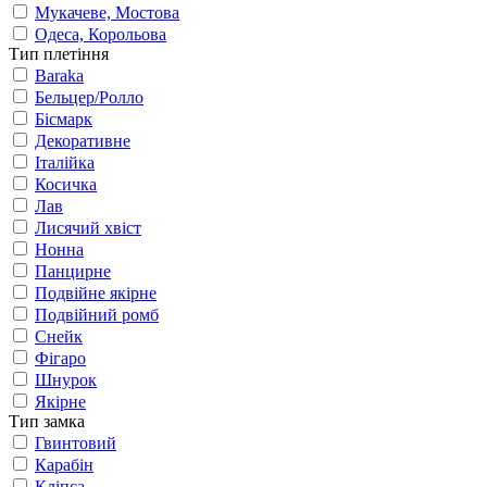
Мукачеве, Мостова
Одеса, Корольова
Тип плетіння
Baraka
Бельцер/Ролло
Бісмарк
Декоративне
Італійка
Косичка
Лав
Лисячий хвіст
Нонна
Панцирне
Подвійне якірне
Подвійний ромб
Снейк
Фігаро
Шнурок
Якірне
Тип замка
Гвинтовий
Карабін
Кліпса