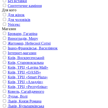
Без вставки
Синтетичне каміння
Для кого
Для жінок
Для чоловіків
Унісекс
Магазин
Бровари, Гагаріна
Виноградів, Миру
Житомир, Небесної Сотні
Івано-Франківськ, Василіянок
Інтернет-магазин
Київ, Воскресенський
Київ, Старовокзальна
Київ, ТРЦ «Lavina Mall»
Київ, ТРЦ «OASIS»
Київ, ТРЦ «Smart Plaza»
Київ, ТРЦ «Аладдін»
Київ, ТРЦ «Республіка»
Ковель, Сагайдачного
Луцьк, Волі
Львів, Князя Романа
Львів, Кульпарківська