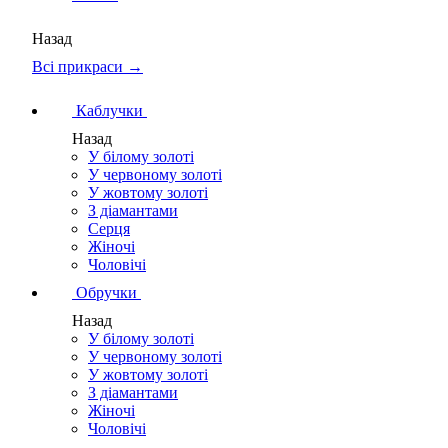
Назад
Всі прикраси →
Каблучки
Назад
У білому золоті
У червоному золоті
У жовтому золоті
З діамантами
Серця
Жіночі
Чоловічі
Обручки
Назад
У білому золоті
У червоному золоті
У жовтому золоті
З діамантами
Жіночі
Чоловічі