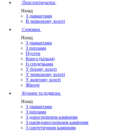
Перстні/печатки
Назад
З діамантами
В червоному золоті
Сережки
Назад
З діамантами
З перлами
Пусети
Конго (кільця)
Із сердечками
У білому золоті
У червоному золоті
У жовтому золоті
Жіночі
Кулони та підвіски
Назад
З діамантами
З перлами
З дорогоцінним камінням
З напівдорогоцінним камінням
З синтетичним камінням