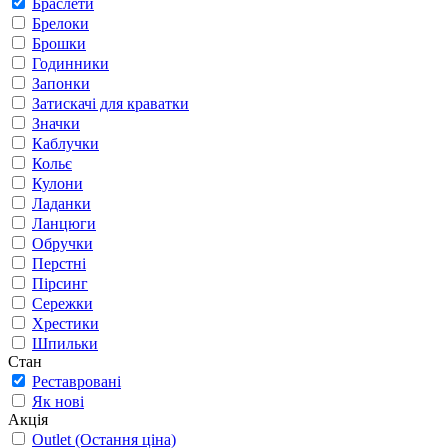
Браслети
Брелоки
Брошки
Годинники
Запонки
Затискачі для краватки
Значки
Каблучки
Кольє
Кулони
Ладанки
Ланцюги
Обручки
Перстні
Пірсинг
Сережки
Хрестики
Шпильки
Стан
Реставровані
Як нові
Акція
Outlet (Остання ціна)