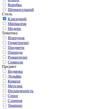
Коробка
Шпрингельний
Стиль
Класичний
Мінімалізм
Модерн
Тематика
Візерунок
Геометричні
Предмети
Природа
Романтичні
Символи
Предмет
Ведмежа
Дельфін
Комахи
Метелик
Нескінченність
Серце
Слоненя
Тварини