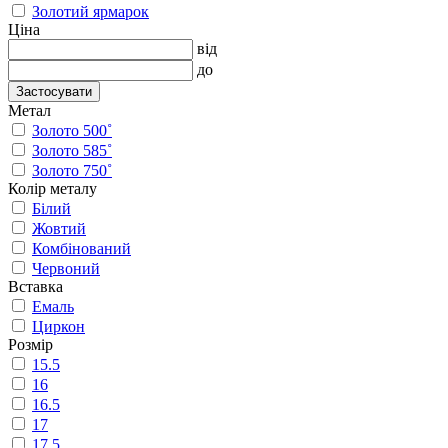
Золотий ярмарок
Ціна
від
до
Застосувати
Метал
Золото 500˚
Золото 585˚
Золото 750˚
Колір металу
Білий
Жовтий
Комбінований
Червоний
Вставка
Емаль
Циркон
Розмір
15.5
16
16.5
17
17.5