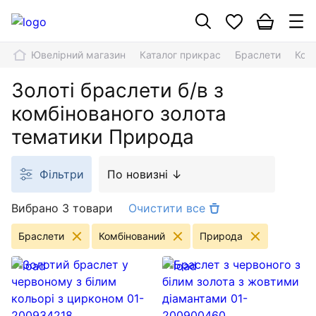
Ювелірний магазин
Каталог прикрас
Браслети
Ком
Золоті браслети б/в з
комбінованого золота
тематики Природа
Фільтри
По новизні ↓
Вибрано 3 товари
Очистити все
Браслети
Комбінований
Природа