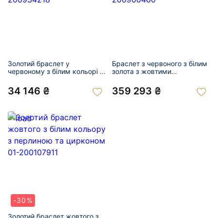
Золотий браслет у
Браслет з червоного з білим
червоному з білим кольорі з
золота з жовтими
цирконом 01-200934218
діамантами 01-200900460
34 146 ₴
359 293 ₴
-30%
Золотий браслет жовтого з