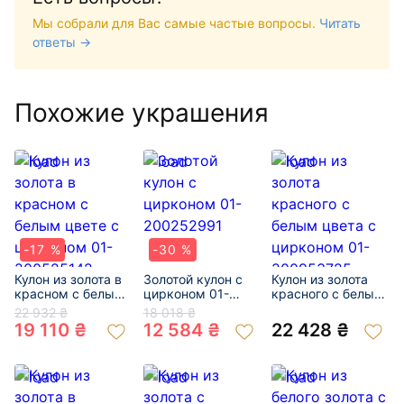
Мы собрали для Вас самые частые вопросы.
Читать
ответы →
Похожие украшения
-17 %
-30 %
Кулон из золота в
Золотой кулон с
Кулон из золота
красном с белым
цирконом 01-
красного с белым
цвете с цирконом
200252991
цвета с цирконом
22 932 ₴
18 018 ₴
01-200525142
01-200953725
19 110 ₴
12 584 ₴
22 428 ₴