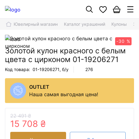
Ювелирный магазин
Каталог украшений
Кулоны
Зо
-30 %
Золотой кулон красного с белым
цвета с цирконом
01-19206271
Код товара:
01-19206271
, б/у
276
OUTLET
Наша самая выгодная цена!
22 491 ₴
15 708 ₴