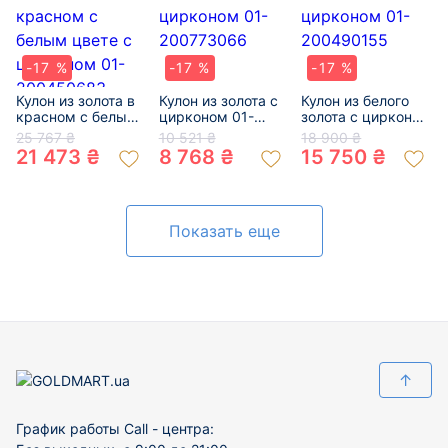
-17 %
-17 %
-17 %
Кулон из золота в
Кулон из золота с
Кулон из белого
красном с белым
цирконом 01-
золота с цирконом
цвете с цирконом
200773066
01-200490155
25 767 ₴
10 521 ₴
18 900 ₴
01-200450683
21 473 ₴
8 768 ₴
15 750 ₴
Показать еще
↑
График работы Call - центра: