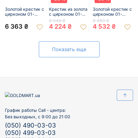
Золотой крестик с
Крестик из золота
Золотой крестик с
цирконом 01-
с цирконом 01-
цирконом 01-
200902619
200299306
200222282
6 048 ₴
6 489 ₴
6 363 ₴
4 224 ₴
4 532 ₴
Показать еще
↑
График работы Call - центра:
Без выходных, с 9:00 до 21:00
(050) 490-03-03
(050) 499-03-03