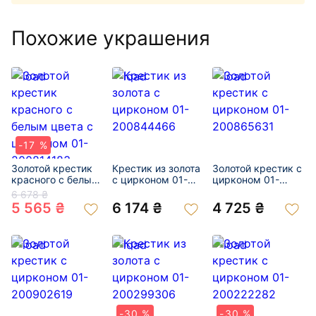
Похожие украшения
-17 %
Золотой крестик
Крестик из золота
Золотой крестик с
красного с белым
с цирконом 01-
цирконом 01-
цвета с цирконом
200844466
200865631
6 678 ₴
01-200814183
5 565 ₴
6 174 ₴
4 725 ₴
-30 %
-30 %