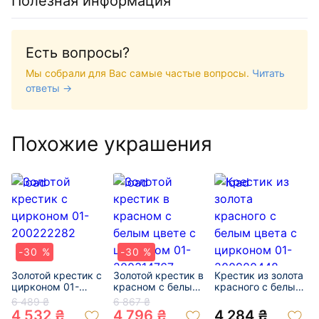
Полезная информация
Есть вопросы?
Мы собрали для Вас самые частые вопросы.
Читать
ответы →
Похожие украшения
-30 %
-30 %
Золотой крестик с
Золотой крестик в
Крестик из золота
цирконом 01-
красном с белым
красного с белым
200222282
цвете с цирконом
цвета с цирконом
6 489 ₴
6 867 ₴
01-200314767
01-200900448
4 532 ₴
4 796 ₴
4 284 ₴