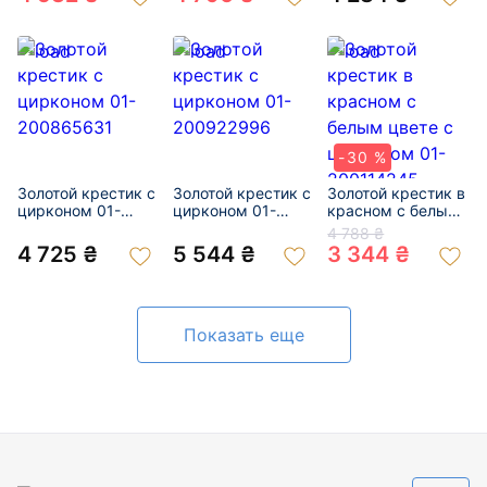
-30 %
Золотой крестик с
Золотой крестик с
Золотой крестик в
цирконом 01-
цирконом 01-
красном с белым
200865631
200922996
цвете с цирконом
4 788 ₴
01-200114245
4 725 ₴
5 544 ₴
3 344 ₴
Показать еще