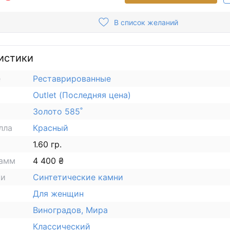
В список желаний
истики
е
Реставрированные
Outlet (Последняя цена)
Золото 585˚
лла
Красный
1.60 гр.
рамм
4 400 ₴
ки
Синтетические камни
Для женщин
Виноградов, Мира
Классический