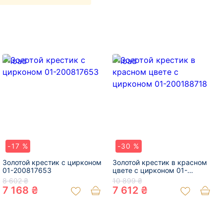
-17 %
-30 %
Золотой крестик с цирконом
Золотой крестик в красном
01-200817653
цвете с цирконом 01-
200188718
8 602 ₴
10 899 ₴
7 168 ₴
7 612 ₴