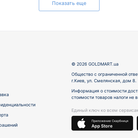
Показать еще
© 2026 GOLDMART.ua
Общество с ограниченной отве
г.Киев, ул. Смелянская, дом 8
Информация о стоимости доста
авка
стоимости товаров налоги не 
фиденциальности
Единый ключ ко всем сервиса
ерта
Приложение Скарбниця
рашений
App Store