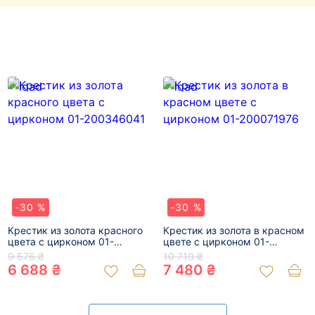
-30 %
-30 %
Крестик из золота красного
Крестик из золота в красном
цвета с цирконом 01-
цвете с цирконом 01-
200346041
200071976
9 576 ₴
10 710 ₴
6 688 ₴
7 480 ₴