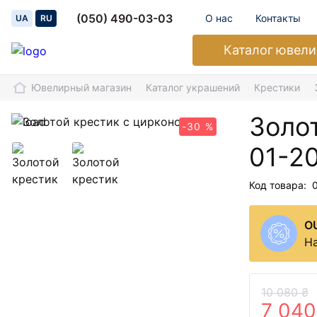
(050) 490-03-03
О нас
Контакты
UA
RU
Каталог
ювели
Ювелирный магазин
Каталог украшений
Крестики
Золо
-30 %
01-2
Код товара:
O
На
10 080 ₴
7 040