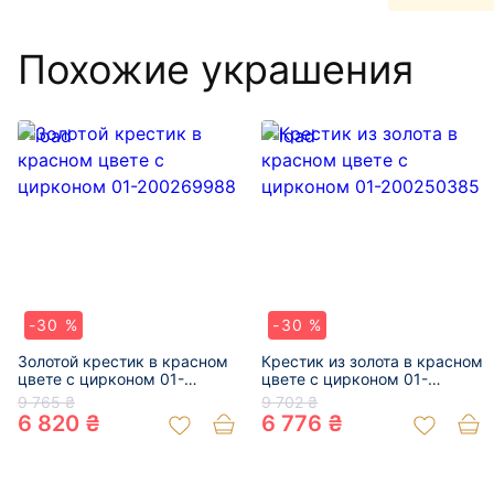
Похожие украшения
-30 %
-30 %
Золотой крестик в красном
Крестик из золота в красном
цвете с цирконом 01-
цвете с цирконом 01-
200269988
200250385
9 765 ₴
9 702 ₴
6 820 ₴
6 776 ₴