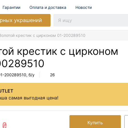
Гарантии
Оплата и доставка
Новости
рных украшений
Золотой крестик с цирконом 01-200289510
той крестик с цирконом
00289510
01-200289510
, б/у
26
UTLET
ша самая выгодная цена!
Купить
 ₴