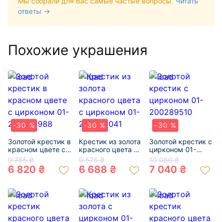
Мы собрали для Вас самые частые вопросы.
Читать
ответы →
Похожие украшения
-30 %
-30 %
-30 %
Золотой крестик в
Крестик из золота
Золотой крестик с
красном цвете с
красного цвета с
цирконом 01-
цирконом 01-
цирконом 01-
200289510
9 765 ₴
9 576 ₴
10 080 ₴
200269988
200346041
6 820 ₴
6 688 ₴
7 040 ₴