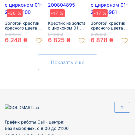
-30 %
-17 %
-17 %
Золотой крестик
Крестик из золота
Золотой крестик
красного цвета с
с цирконом 01-
красного цвета с
цирконом 01-
200804895
цирконом 01-
8 946 ₴
8 190 ₴
8 253 ₴
200297100
200856981
6 248 ₴
6 825 ₴
6 878 ₴
Показать еще
↑
График работы Call - центра:
Без выходных, с 9:00 до 21:00