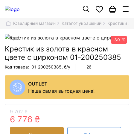
Ювелирный магазин
Каталог украшений
Крестики
-30 %
Крестик из золота в красном
цвете с цирконом
01-200250385
Код товара:
01-200250385
, б/у
26
OUTLET
Наша самая выгодная цена!
9 702 ₴
6 776 ₴