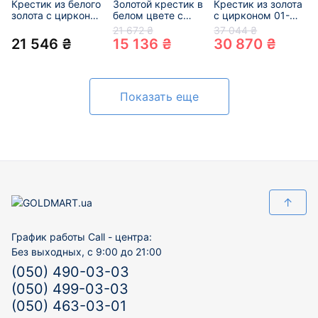
Крестик из белого
Золотой крестик в
Крестик из золота
золота с цирконом
белом цвете с
с цирконом 01-
01-200853560
цирконом 01-
200525133
21 672 ₴
37 044 ₴
200244634
21 546 ₴
15 136 ₴
30 870 ₴
Показать еще
↑
График работы Call - центра:
Без выходных, с 9:00 до 21:00
(050) 490-03-03
(050) 499-03-03
(050) 463-03-01