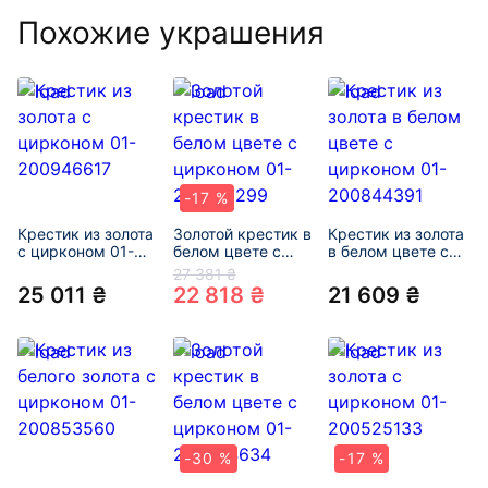
Похожие украшения
-17 %
Крестик из золота
Золотой крестик в
Крестик из золота
с цирконом 01-
белом цвете с
в белом цвете с
200946617
цирконом 01-
цирконом 01-
27 381 ₴
200616299
200844391
25 011 ₴
22 818 ₴
21 609 ₴
-30 %
-17 %