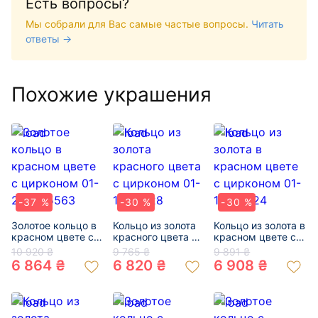
Есть вопросы?
Мы собрали для Вас самые частые вопросы.
Читать
ответы →
Похожие украшения
-37 %
-30 %
-30 %
Золотое кольцо в
Кольцо из золота
Кольцо из золота в
красном цвете с
красного цвета с
красном цвете с
цирконом 01-
цирконом 01-
цирконом 01-
10 920 ₴
9 765 ₴
9 891 ₴
200355563
19318128
19327724
6 864 ₴
6 820 ₴
6 908 ₴