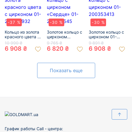
-37 %
-30 %
-30 %
Кольцо из золота
Золотое кольцо с
Золотое кольцо с
красного цвета с
цирконом
цирконом 01-
цирконом 01-
«Сердце» 01-
200353413
10 990 ₴
9 765 ₴
9 891 ₴
200159932
200170545
6 908 ₴
6 820 ₴
6 908 ₴
Показать еще
↑
График работы Call - центра: