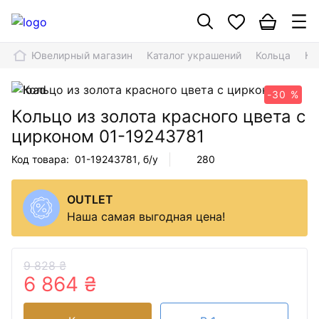
Ювелирный магазин
Каталог украшений
Кольца
Ко
-30 %
Кольцо из золота красного цвета с
цирконом
01-19243781
Код товара:
01-19243781
, б/у
280
OUTLET
Наша самая выгодная цена!
9 828 ₴
6 864 ₴