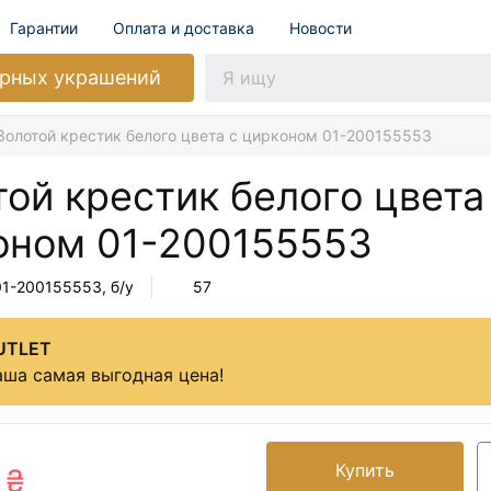
Гарантии
Оплата и доставка
Новости
рных украшений
Золотой крестик белого цвета с цирконом 01-200155553
ой крестик белого цвета
оном
01-200155553
01-200155553
, б/у
57
UTLET
ша самая выгодная цена!
Купить
 ₴