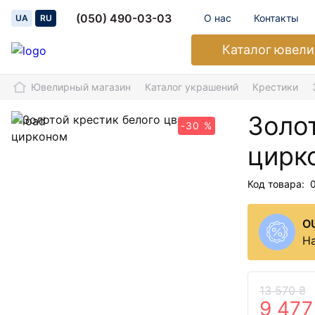
(050) 490-03-03
О нас
Контакты
UA
RU
Каталог
ювели
Ювелирный магазин
Каталог украшений
Крестики
Золот
-30 %
цирк
Код товара:
O
На
13 570 ₴
9 477