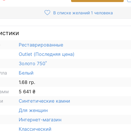
В списке желаний 1 человека
истики
е
Реставрированные
Outlet (Последняя цена)
Золото 750˚
лла
Белый
1.68 гр.
рамм
5 641 ₴
ки
Синтетические камни
Для женщин
Интернет-магазин
Классический