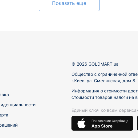
Показать еще
© 2026 GOLDMART.ua
Общество с ограниченной отве
г.Киев, ул. Смелянская, дом 8
Информация о стоимости доста
авка
стоимости товаров налоги не 
фиденциальности
Единый ключ ко всем сервиса
ерта
Приложение Скарбниця
рашений
App Store