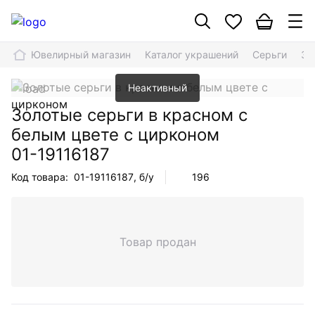
Ювелирный магазин
Каталог украшений
Серьги
Зо
Неактивный
Золотые серьги в красном с
белым цвете с цирконом
01-19116187
Код товара:
01-19116187
, б/у
196
Товар продан