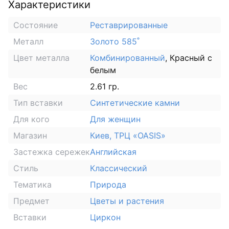
Характеристики
Состояние
Реставрированные
Металл
Золото 585˚
Цвет металла
Комбинированный
, Красный с
белым
Вес
2.61 гр.
Тип вставки
Синтетические камни
Для кого
Для женщин
Магазин
Киев, ТРЦ «OASIS»
Застежка сережек
Английская
Стиль
Классический
Тематика
Природа
Предмет
Цветы и растения
Вставки
Циркон