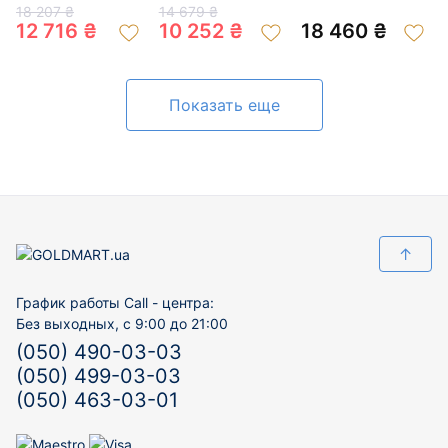
золота с цирконом
цвете с цирконом
золота с цирконом
18 207 ₴
14 679 ₴
«Цветок» 01-
01-200118764
01-200929608
12 716 ₴
10 252 ₴
18 460 ₴
19157952
Показать еще
↑
График работы Call - центра:
Без выходных, с 9:00 до 21:00
(050) 490-03-03
(050) 499-03-03
(050) 463-03-01