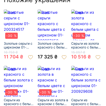
-30 %
-30 %
Золотые серьги с
Золотые серьги
Серьги из золота
цирконом 01-
красного с белым
красного с белым
200324517
цвета с цирконом
цвета с цирконом
16 758 ₴
15 057 ₴
01-200997450
«Цветок» 01-
11 704 ₴
17 325 ₴
10 516 ₴
200332440
-30 %
-30 %
Серьги из
Серьги из золота в
Серьги из
красного с белым
красном с белым
красного с белым